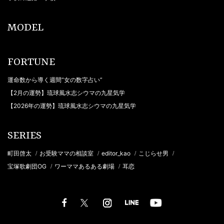
MODEL
FORTUNE
運命数から導く週間“女の数字占い”
【2月の運勢】琉球風水志シウマの九星気学
【2026年の運勢】琉球風水志シウマの九星気学
SERIES
町田啓太
お受験ママの相談室
editor_kao
こじらせ男
/
/
/
/
宝塚歌劇団OG
ワーママあるある劇場
耳恋
/
/