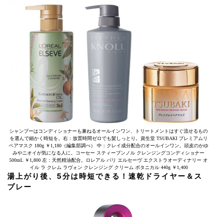
シャンプーはコンディショナーも兼ねるオールインワン、トリートメントはすぐ流せるもの
を選んで細かく時短を。右：放置時間ゼロでも髪しっとり。資生堂 TSUBAKI プレミアムリ
ペアマスク 180g ￥1,180（編集部調べ） 中：クレイ成分配合のオールインワン。頭皮のかゆ
みやニオイが気になる人に。コーセー スティーブンノル クレンジングコンディショナー
500mL ￥1,800 左：天然精油配合。ロレアル パリ エルセーヴ エクストラオーディナリー オ
イル ラ クレム ラヴォン クレンジング クリーム ボタニカル 440g ￥1,400
湯上がり後、5分は時短できる！速乾ドライヤー＆ス
プレー