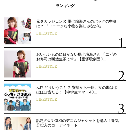
ランキング
元タカラジェンヌ 凪七瑠海さんのバッグの中身
は？ 「ユニークな小物を楽しみながら…
LIFESTYLE
おいしいものに目がない凪七瑠海さん 「エビの
お寿司は断然生派です」【宝塚歌劇団O…
LIFESTYLE
ん!? どういうこと？ 安堵から一転、女の勘はほ
ぼほぼ当たる！【中学生ママ（40…
LIFESTYLE
話題のUNIQLOのデニムジャケットを購入！春気
分投入のコーディネート