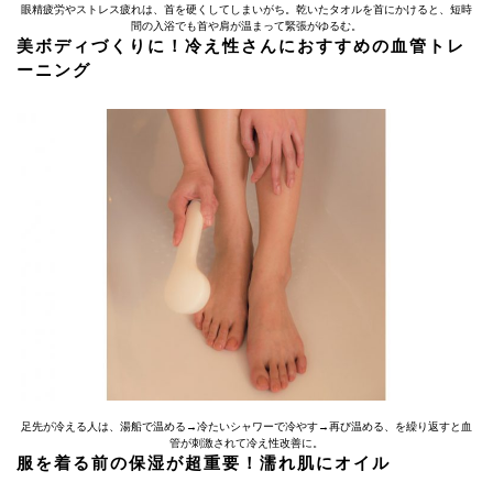
眼精疲労やストレス疲れは、首を硬くしてしまいがち。乾いたタオルを首にかけると、短時
間の入浴でも首や肩が温まって緊張がゆるむ。
美ボディづくりに！冷え性さんにおすすめの血管トレ
ーニング
足先が冷える人は、湯船で温める→冷たいシャワーで冷やす→再び温める、を繰り返すと血
管が刺激されて冷え性改善に。
服を着る前の保湿が超重要！濡れ肌にオイル