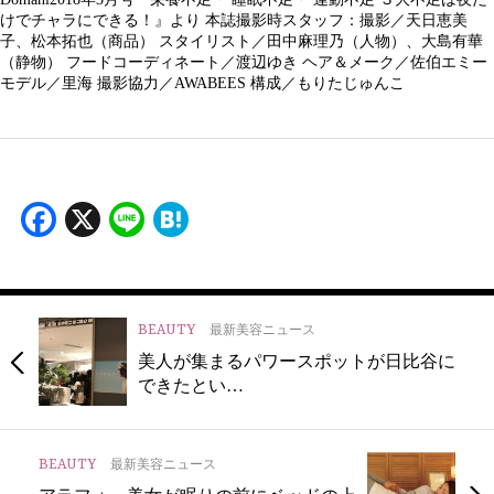
けでチャラにできる！』より 本誌撮影時スタッフ：撮影／天日恵美
子、松本拓也（商品） スタイリスト／田中麻理乃（人物）、大島有華
（静物） フードコーディネート／渡辺ゆき ヘア＆メーク／佐伯エミー
モデル／里海 撮影協力／AWABEES 構成／もりたじゅんこ
Facebook
X
Line
Hatena
BEAUTY
最新美容ニュース
美人が集まるパワースポットが日比谷に
できたとい…
BEAUTY
最新美容ニュース