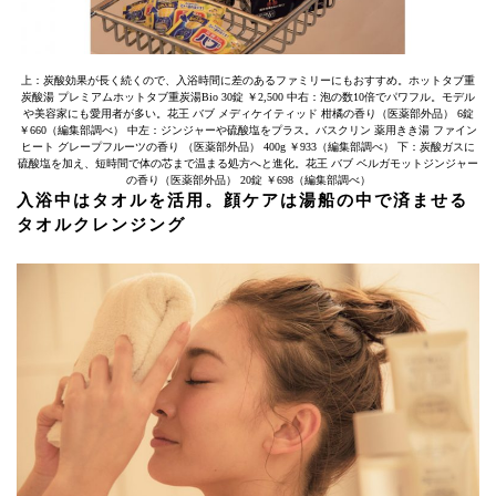
上：炭酸効果が長く続くので、入浴時間に差のあるファミリーにもおすすめ。ホットタブ重
炭酸湯 プレミアムホットタブ重炭湯Bio 30錠 ￥2,500 中右：泡の数10倍でパワフル。モデル
や美容家にも愛用者が多い。花王 バブ メディケイティッド 柑橘の香り（医薬部外品） 6錠
￥660（編集部調べ） 中左：ジンジャーや硫酸塩をプラス。バスクリン 薬用きき湯 ファイン
ヒート グレープフルーツの香り （医薬部外品） 400g ￥933（編集部調べ） 下：炭酸ガスに
硫酸塩を加え、短時間で体の芯まで温まる処方へと進化。花王 バブ ベルガモットジンジャー
の香り（医薬部外品） 20錠 ￥698（編集部調べ）
入浴中はタオルを活用。顔ケアは湯船の中で済ませる
タオルクレンジング