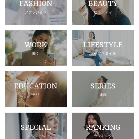
FASHION
BEAUTY
ファッション
ビューティ
WORK
LIFESTYLE
働く
ライフスタイル
EDUCATION
SERIES
学び
連載
SPECIAL
RANKING
スペシャル
ランキング