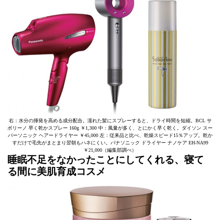
右：水分の揮発を高める成分配合。濡れた髪にスプレーすると、ドライ時間を短縮。BCL サ
ボリーノ 早く乾かスプレー 160g ￥1,300 中：風量が多く、とにかく早く乾く。ダイソン スー
パーソニック ヘアードライヤー ￥45,000 左：従来品と比べ、乾燥スピード15％アップ。乾か
すだけで毛先がまとまり翌朝もハネにくい。パナソニック ドライヤー ナノケア EH-NA99
￥21,000（編集部調べ）
睡眠不足をなかったことにしてくれる、寝て
る間に美肌育成コスメ