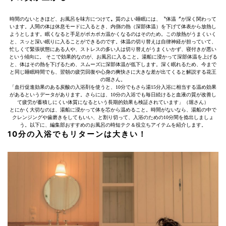
時間のないときほど、お風呂を味方につけて
。
質のよい睡眠には、〝体温〞が深く関わって
います。人間の体は休息モードに入るとき、内側の熱（深部体温）を下げて体表から放熱し
ようとします。眠くなると手足がポカポカ温かくなるのはそのため。この放熱がうまくいく
と、スッと深い眠りに入ることができるのです。体温の切り替えは自律神経が担っていて、
忙しくて緊張状態にある人や、ストレスの多い人は切り替えがうまくいかず、寝付きが悪い
という傾向に。 そこで効果的なのが、お風呂に入ること。湯船に浸かって深部体温を上げる
と、体はその熱を下げるため、スムーズに深部体温が低下します。深く眠れるため、今まで
と同じ睡眠時間でも、翌朝の疲労回復や心身の爽快さに大きな差が出てくると解説する花王
の堀さん。
「血行促進効果のある炭酸の入浴剤を使うと、10分でもさら湯15分入浴に相当する温め効果
があるというデータがあります。さらには、10分の入浴でも毎日続けると血液の質が改善し
て疲労が蓄積しにくい体質になるという長期的効果も検証されています」（堀さん）
とにかく大切なのは、湯船に浸かって体を芯から温めること。時間がないなら、湯船の中で
クレンジングや歯磨きをしてもいい、と割り切って、入浴のための10分間を捻出しましょ
う。以下に、編集部おすすめのお風呂の時短テク＆役立ちアイテムを紹介します。
10分の入浴でもリターンは大きい！