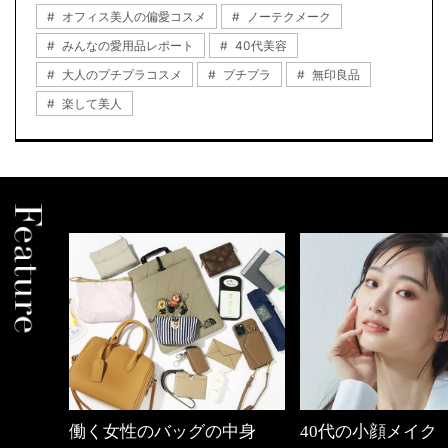
オフィス美人の偏愛コスメ
ノーテクメーク
みんなの愛用品レポート
40代美容
大人のプチプラコスメ
プチプラ
無印良品
楽して美人
中身
40代の小顔メイク
優木まおみさん「