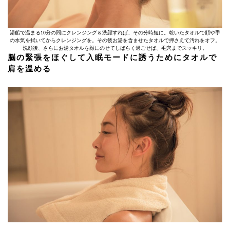
湯船で温まる10分の間にクレンジング＆洗顔すれば、その分時短に。乾いたタオルで顔や手
の水気を拭いてからクレンジングを。その後お湯を含ませたタオルで押さえて汚れをオフ。
洗顔後、さらにお湯タオルを顔にのせてしばらく過ごせば、毛穴までスッキリ。
脳の緊張をほぐして入眠モードに誘うためにタオルで
肩を温める