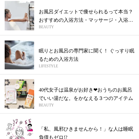
お風呂ダイエットで痩せられるって本当？
おすすめの入浴方法・マッサージ・入浴剤
BEAUTY
をご...
眠りとお風呂の専門家に聞く！ ぐっすり眠
るための入浴方法
LIFESTYLE
40代女子は温泉がお好き❤おうちのお風呂
でいい湯だな。をかなえる３つのアイテム
BEAUTY
「私、風邪ひきませんから！」な人は睡眠
負債もゼロ!?