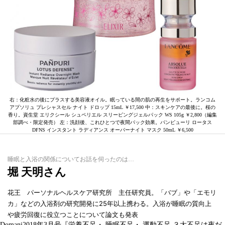
右：化粧水の後にプラスする美容液オイル。眠っている間の肌の再生をサポート。ランコム
アプソリュ プレシャスセル ナイト ドロップ 15mL ￥17,500 中：スキンケアの最後に。桜の
香り。資生堂 エリクシール シュペリエル スリーピングジェルパック WS 105g ￥2,800（編集
部調べ・限定発売） 左：洗顔後、これひとつで夜間パック効果。パンピューリ ロータス
DFNS インスタント ラディアンス オーバーナイト マスク 50mL ￥6,500
睡眠と入浴の関係についてお話を伺ったのは…
堀 天明さん
花王 パーソナルヘルスケア研究所 主任研究員。「バブ」や「エモリ
カ」などの入浴剤の研究開発に25年以上携わる。入浴が睡眠の質向上
や疲労回復に役立つことについて論文も発表
Domani2018年3月号『栄養不足・ 睡眠不足・ 運動不足 ３大不足は夜だ