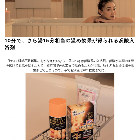
10分で、さら湯15分相当の温め効果が得られる炭酸入
浴剤
〝時短で睡眠不足解消〟をかなえたいなら、選ぶべきは炭酸系の入浴剤。炭酸が末梢の血管
を広げて血流を促すことで、短時間で体の芯まで温めることが可能。熱すぎるお湯は脳を覚
醒させてしまうので、冬でも湯温は40℃程度までに。