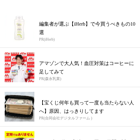
編集者が選ぶ【iHerb】で今買うべきもの10
選
PR(iHerb)
アマゾンで大人気！血圧対策はコーヒーに
足してみて
PR(森永乳業)
【宝くじ何年も買って一度も当たらない人
へ】原因、はっきりしてます
PR(合同会社デジタルファーム )