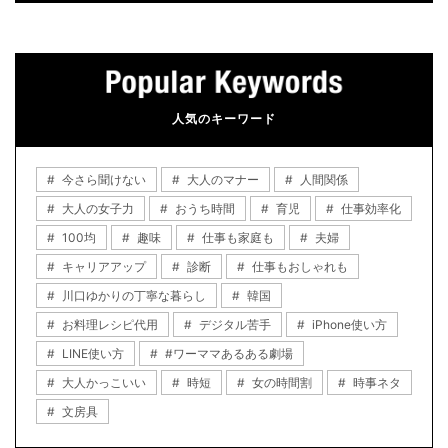
人気のキーワード
今さら聞けない
大人のマナー
人間関係
大人の女子力
おうち時間
育児
仕事効率化
100均
趣味
仕事も家庭も
夫婦
キャリアアップ
診断
仕事もおしゃれも
川口ゆかりの丁寧な暮らし
韓国
お料理レシピ代用
デジタル苦手
iPhone使い方
LINE使い方
#ワーママあるある劇場
大人かっこいい
時短
女の時間割
時事ネタ
文房具