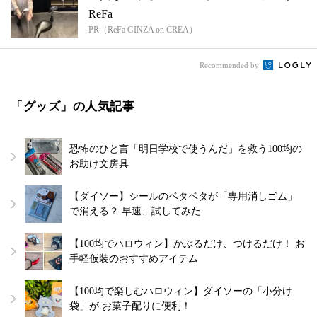
ReFa
PR（ReFa GINZA on CREA）
Recommended by
「グッズ」の人気記事
恐怖のひと言「明日学校で使うんだ」を救う100均の
お助け文房具
【ダイソー】シールのベタベタが「専用消しゴム」
で消える？ 早速、試してみた
【100均でハロウィン】かぶるだけ、つけるだけ！ お
手軽仮装のおすすめアイテム
【100均で楽しむハロウィン】ダイソーの「小分け
袋」が お菓子配りに便利！