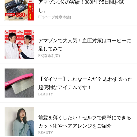
アマゾン1位の実績！380円で5日間お試
し。
PR(ハーブ健康本舗)
アマゾンで大人気！血圧対策はコーヒーに
足してみて
PR(森永乳業)
【ダイソー】これなーんだ？ 思わず唸った
超便利なアイテムです！
BEAUTY
前髪を薄くしたい！セルフで簡単にできる
カット術やヘアアレンジをご紹介
BEAUTY