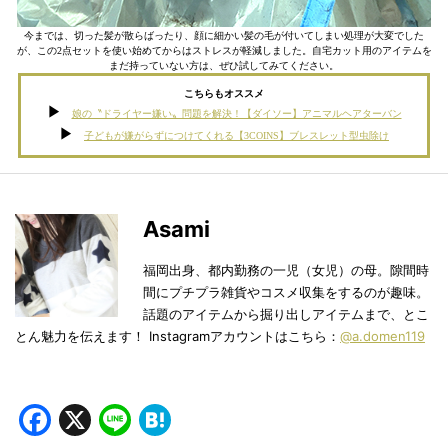
今までは、切った髪が散らばったり、顔に細かい髪の毛が付いてしまい処理が大変でした
が、この2点セットを使い始めてからはストレスが軽減しました。自宅カット用のアイテムを
まだ持っていない方は、ぜひ試してみてください。
こちらもオススメ
娘の〝ドライヤー嫌い〟問題を解決！【ダイソー】アニマルヘアターバン
子どもが嫌がらずにつけてくれる【3COINS】ブレスレット型虫除け
Asami
福岡出身、都内勤務の一児（女児）の母。隙間時
間にプチプラ雑貨やコスメ収集をするのが趣味。
話題のアイテムから掘り出しアイテムまで、とこ
とん魅力を伝えます！ Instagramアカウントはこちら：
@a.domen119
Facebook
X
Line
Hatena