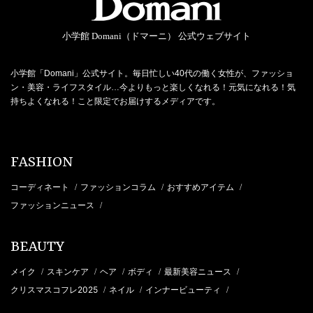
小学館 Domani（ドマーニ） 公式ウェブサイト
小学館「Domani」公式サイト。毎日忙しい40代の働く女性が、ファッショ
ン・美容・ライフスタイル…今よりもっと楽しくなれる！元気になれる！気
持ちよくなれる！こと限定でお届けするメディアです。
FASHION
コーディネート
ファッションコラム
おすすめアイテム
/
/
/
ファッションニュース
/
BEAUTY
メイク
スキンケア
ヘア
ボディ
最新美容ニュース
/
/
/
/
/
クリスマスコフレ2025
ネイル
インナービューティ
/
/
/