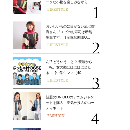
ークな小物を楽しみながら…
LIFESTYLE
おいしいものに目がない凪七瑠
海さん 「エビのお寿司は断然
生派です」【宝塚歌劇団O…
LIFESTYLE
ん!? どういうこと？ 安堵から
一転、女の勘はほぼほぼ当た
る！【中学生ママ（40…
LIFESTYLE
話題のUNIQLOのデニムジャケ
ットを購入！春気分投入のコー
ディネート
FASHION