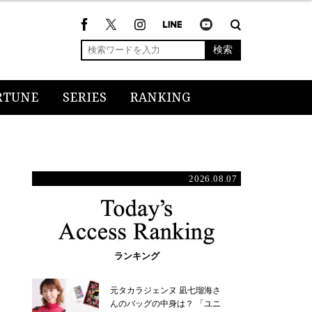
検索
RTUNE
SERIES
RANKING
2026.08.07
ランキング
元タカラジェンヌ 凪七瑠海さ
んのバッグの中身は？ 「ユニ