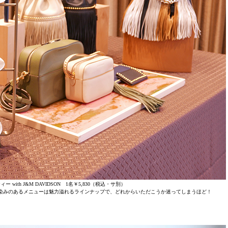
ith J&M DAVIDSON 1名￥5,830（税込・サ別）
英国に馴染みのあるメニューは魅力溢れるラインナップで、どれからいただこうか迷ってしまうほど！