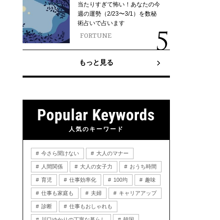
当たりすぎて怖い！あなたの今
週の運勢（2/23〜3/1）を数秘
術占いで占います
FORTUNE
もっと見る
人気のキーワード
今さら聞けない
大人のマナー
人間関係
大人の女子力
おうち時間
育児
仕事効率化
100均
趣味
仕事も家庭も
夫婦
キャリアアップ
診断
仕事もおしゃれも
川口ゆかりの丁寧な暮らし
韓国