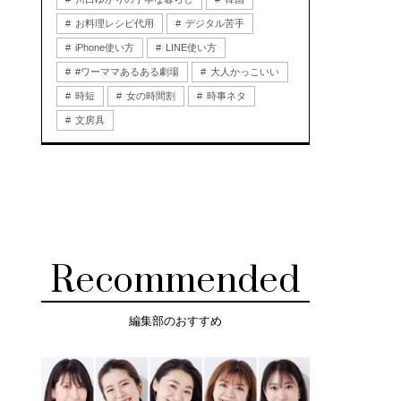
お料理レシピ代用
デジタル苦手
iPhone使い方
LINE使い方
#ワーママあるある劇場
大人かっこいい
時短
女の時間割
時事ネタ
文房具
Recommended
編集部のおすすめ