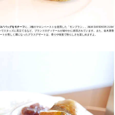
ニバル”バッグをモチーフ
に、2種のマロンペーストを使用した「モンブラン」、J&M DAVIDSON 21AW
ンでスタッズに見立てるなど、ブランドのディテールが細やかに表現されています。また、金木犀香
ートが美しく層になったグラスデザートは、香りや味覚で秋らしさを楽しめますよ。