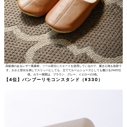
高級感のあるレザー風素材。ソール部分にスエードを使用しているので、履き心地も抜群で
す。かかと部分を倒してスリッパとしても、立ててルームシューズとしても履ける2WAY仕
様。カラー展開は、ブラウン、グレー、イエローの3色。
【4位】バンブーリモコンスタンド（¥330）