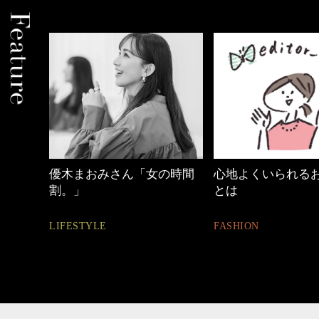
木まおみさん「女の時間
心地よくいられるおしゃれ
4
。」
とは
B
ESTYLE
FASHION