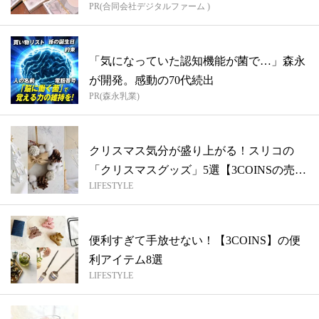
PR(合同会社デジタルファーム )
「気になっていた認知機能が菌で…」森永
が開発。感動の70代続出
PR(森永乳業)
クリスマス気分が盛り上がる！スリコの
「クリスマスグッズ」5選【3COINSの売
LIFESTYLE
れ...
便利すぎて手放せない！【3COINS】の便
利アイテム8選
LIFESTYLE