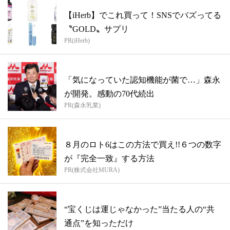
【iHerb】でこれ買って！SNSでバズってる
〝GOLD〟サプリ
PR(iHerb)
「気になっていた認知機能が菌で…」森永
が開発。感動の70代続出
PR(森永乳業)
８月のロト6はこの方法で買え!!６つの数字
が『完全一致』する方法
PR(株式会社MURA)
“宝くじは運じゃなかった”当たる人の“共
通点”を知っただけ