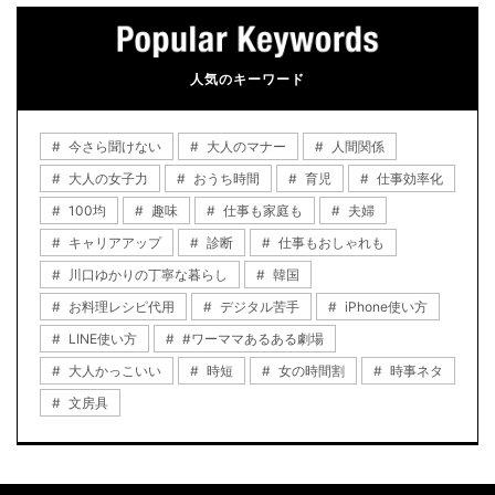
人気のキーワード
今さら聞けない
大人のマナー
人間関係
大人の女子力
おうち時間
育児
仕事効率化
100均
趣味
仕事も家庭も
夫婦
キャリアアップ
診断
仕事もおしゃれも
川口ゆかりの丁寧な暮らし
韓国
お料理レシピ代用
デジタル苦手
iPhone使い方
LINE使い方
#ワーママあるある劇場
大人かっこいい
時短
女の時間割
時事ネタ
文房具