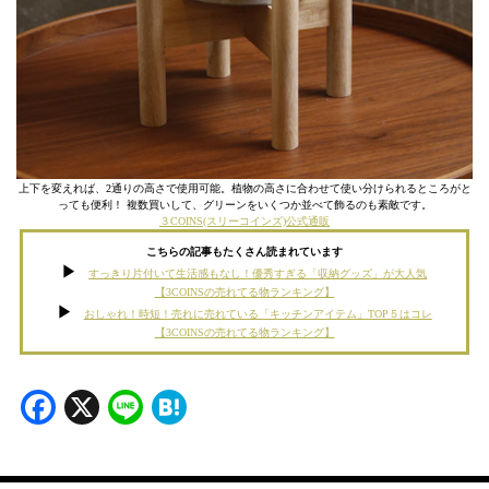
上下を変えれば、2通りの高さで使用可能。植物の高さに合わせて使い分けられるところがと
っても便利！ 複数買いして、グリーンをいくつか並べて飾るのも素敵です。
３COINS(スリーコインズ)公式通販
こちらの記事もたくさん読まれています
すっきり片付いて生活感もなし！優秀すぎる「収納グッズ」が大人気
【3COINSの売れてる物ランキング】
おしゃれ！時短！売れに売れている「キッチンアイテム」TOP５はコレ
【3COINSの売れてる物ランキング】
Facebook
X
Line
Hatena