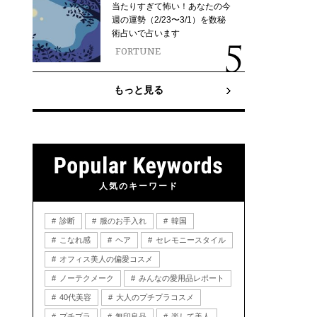
当たりすぎて怖い！あなたの今
週の運勢（2/23〜3/1）を数秘
術占いで占います
FORTUNE
もっと見る
人気のキーワード
診断
服のお手入れ
韓国
こなれ感
ヘア
セレモニースタイル
オフィス美人の偏愛コスメ
ノーテクメーク
みんなの愛用品レポート
40代美容
大人のプチプラコスメ
プチプラ
無印良品
楽して美人