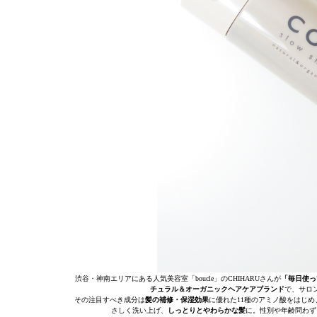
渋谷・神南エリアにある人気美容室「boucle」のCHIHARUさんが
「毎日使っ
チュラル＆オーガニックヘアケアブランド
で、サロ
その注目すべき成分は
髪の補修・保湿効果
に優れた11種のアミノ酸をはじ
さしく洗い上げ、
しっとりとやわらかな髪
に。性別や年齢問わず