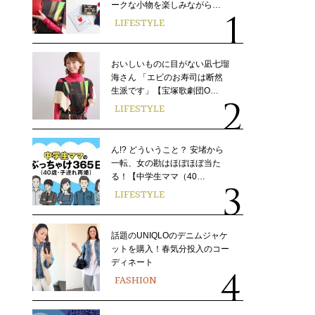
ークな小物を楽しみながら…
LIFESTYLE
おいしいものに目がない凪七瑠
海さん 「エビのお寿司は断然
生派です」【宝塚歌劇団O…
LIFESTYLE
ん!? どういうこと？ 安堵から
一転、女の勘はほぼほぼ当た
る！【中学生ママ（40…
LIFESTYLE
話題のUNIQLOのデニムジャケ
ットを購入！春気分投入のコー
ディネート
FASHION