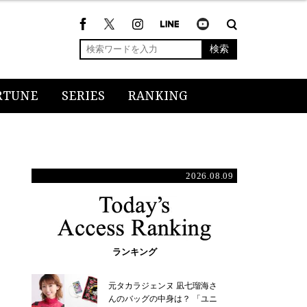
検索
RTUNE
SERIES
RANKING
2026.08.09
ランキング
元タカラジェンヌ 凪七瑠海さ
んのバッグの中身は？ 「ユニ