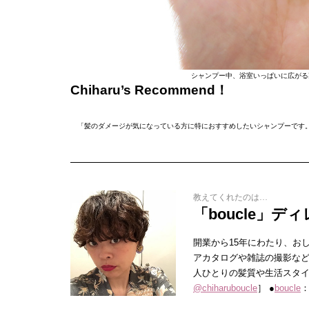
シャンプー中、浴室いっぱいに広がる
Chiharu’s Recommend！
「髪のダメージが気になっている方に特におすすめしたいシャンプーです
教えてくれたのは…
「boucle」デ
開業から15年にわたり、お
アカタログや雑誌の撮影な
人ひとりの髪質や生活スタイル
@chiharuboucle
］ ●
boucle
：