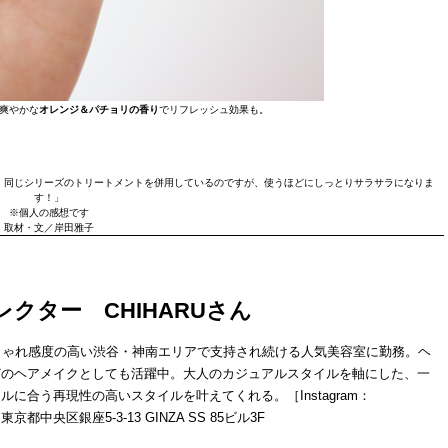
爽やかな
オレンジ＆パチョリの香り
でリフレッシュ効果も。
。同じシリーズのトリートメントを併用しているのですが、使うほどにしっとりサラサラになりま
す！」
※個人の感想です
取材・文／岸田雅子
ィレクター CHIHARUさん
しゃれ感度の高い渋谷・神南エリアで支持され続ける人気美容室に勤務。ヘ
どのヘアメイクとしても活躍中。大人のカジュアルスタイルを軸にした、一
に合う再現性の高いスタイルを叶えてくれる。［Instagram：
東京都中央区銀座5-3-13 GINZA SS 85ビル3F