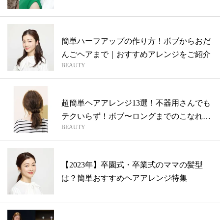
簡単ハーフアップの作り方！ボブからおだ
んごヘアまで｜おすすめアレンジをご紹介
BEAUTY
超簡単ヘアアレンジ13選！不器用さんでも
テクいらず！ボブ〜ロングまでのこなれヘ
BEAUTY
ア
【2023年】卒園式・卒業式のママの髪型
は？簡単おすすめヘアアレンジ特集