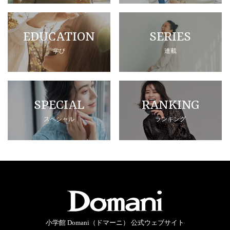
EDUCATION
SERIES
学び
連載
SPECIAL
RANKING
スペシャル
ランキング
小学館 Domani（ドマーニ） 公式ウェブサイト