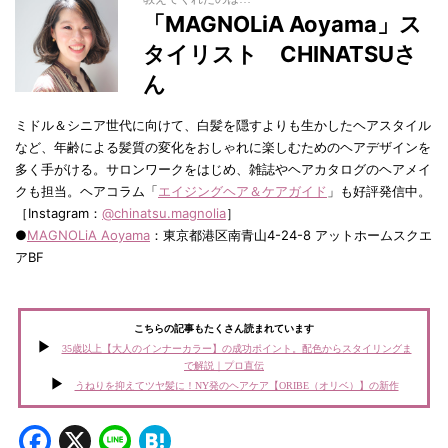
「MAGNOLiA Aoyama」ス
タイリスト CHINATSUさ
ん
ミドル＆シニア世代に向けて、白髪を隠すよりも生かしたヘアスタイル
など、年齢による髪質の変化をおしゃれに楽しむためのヘアデザインを
多く手がける。サロンワークをはじめ、雑誌やヘアカタログのヘアメイ
クも担当。ヘアコラム「
エイジングヘア＆ケアガイド
」も好評発信中。
［Instagram：
@chinatsu.magnolia
］
●
MAGNOLiA Aoyama
：東京都港区南青山4-24-8 アットホームスクエ
アBF
こちらの記事もたくさん読まれています
35歳以上【大人のインナーカラー】の成功ポイント。配色からスタイリングま
で解説｜プロ直伝
うねりを抑えてツヤ髪に！NY発のヘアケア【ORIBE（オリベ）】の新作
Facebook
X
Line
Hatena