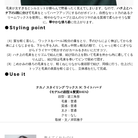
毛束が太すぎるとシルエットが膨らんで野暮ったく見えてしまいます。なので、
ハチ上とハ
チ下の2段に分けて
毛束をとってハーフアップにするのがポイント。自然なセット力のあるク
リームワックスを使用し、軽やかなウェーブとほんのりツヤのある質感で柔らかそうな髪
に。
華やかな後ろ姿
に仕上がります。
●Styling point
［
1
］髪を軽く濡らし、ワックスをパール2粒分の量をとり、手のひらによく伸ばしてから全
体によくなじませる。下から手を入れ、毛先→中間→根元の順で、くしゃっと軽くにぎりな
がらドライヤーで乾かすのがカールをきれいにだすコツ。
［
2
］ハチ上の毛束をとりゴムで結んだ後、結び目の上を割いて毛束を外から内に通してくる
りんぱし、結び目は毛束を巻いてピンで留めて隠す。
［
3
］こめかみの後ろの毛束をとり、軽くねじりながら後頭部で結び、同様に行う。仕上げに
トップと毛束の表面を軽くほぐし、立体感をだして完成。
●Use it
ナカノ スタイリング ワックス 3C ライトハード
《モデルの顔型＆髪質DATA》
顔型：逆三角形
毛量：普通
質感：普通
太さ：普通
クセ：なし
取材・文／岸田雅子
教えてくれたのは…