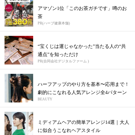
アマゾン1位「このお茶ガチです」噂のお
茶
PR(ハーブ健康本舗)
“宝くじは運じゃなかった”当たる人の“共
通点”を知っただけ
PR(合同会社デジタルファーム )
ハーフアップのやり方を基本〜応用まで！
劇的にこなれる人気アレンジ全4パターン
BEAUTY
ミディアムヘアの簡単アレンジ14選｜大人
に似合うこなれヘアスタイル