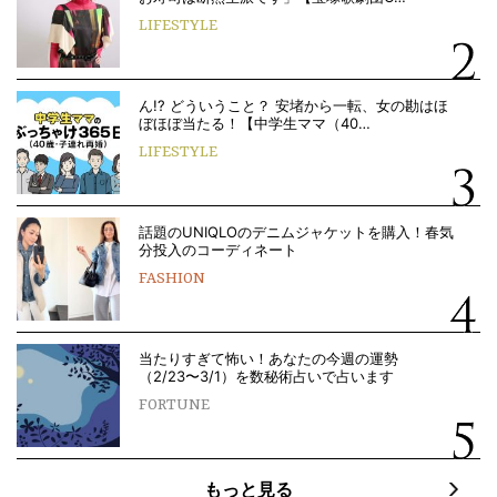
LIFESTYLE
ん!? どういうこと？ 安堵から一転、女の勘はほ
ぼほぼ当たる！【中学生ママ（40…
LIFESTYLE
話題のUNIQLOのデニムジャケットを購入！春気
分投入のコーディネート
FASHION
当たりすぎて怖い！あなたの今週の運勢
（2/23〜3/1）を数秘術占いで占います
FORTUNE
もっと見る