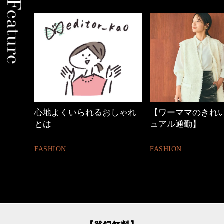
しゃれ
【ワーママのきれいめカジ
優木まおみさん「
ュアル通勤】
割。」
FASHION
LIFESTYLE