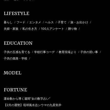
LIFESTYLE
暮らし
フード
エンタメ
ヘルス
子育て
旅・お出かけ
/
/
/
/
/
/
夫婦・家族
私の生き方
100人アンケート
贈り物
/
/
/
/
EDUCATION
子供の五感を育てる
学校行事コーデ
教育現場より
子供の習い事
/
/
/
/
子供の進路・学校
/
MODEL
FORTUNE
運命数から導く週間“女の数字占い”
【2月の運勢】琉球風水志シウマの九星気学