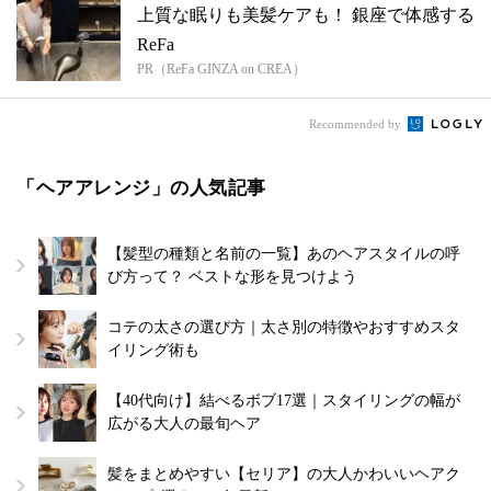
上質な眠りも美髪ケアも！ 銀座で体感する
ReFa
PR（ReFa GINZA on CREA）
Recommended by
「ヘアアレンジ」の人気記事
【髪型の種類と名前の一覧】あのヘアスタイルの呼
び方って？ ベストな形を見つけよう
コテの太さの選び方｜太さ別の特徴やおすすめスタ
イリング術も
【40代向け】結べるボブ17選｜スタイリングの幅が
広がる大人の最旬ヘア
髪をまとめやすい【セリア】の大人かわいいヘアク