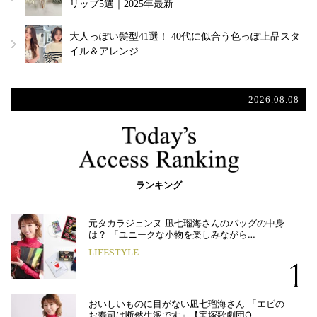
リップ5選｜2025年最新
大人っぽい髪型41選！ 40代に似合う色っぽ上品スタ
イル＆アレンジ
2026.08.08
ランキング
元タカラジェンヌ 凪七瑠海さんのバッグの中身
は？ 「ユニークな小物を楽しみながら…
LIFESTYLE
おいしいものに目がない凪七瑠海さん 「エビの
お寿司は断然生派です」【宝塚歌劇団O…