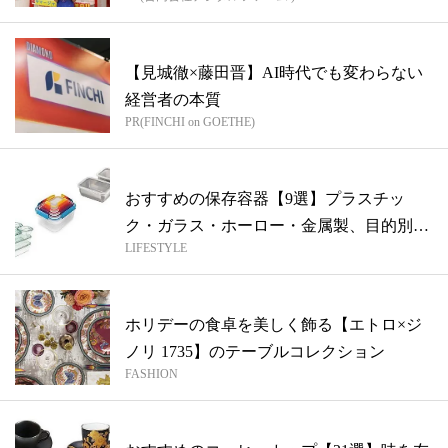
【見城徹×藤田晋】AI時代でも変わらない
経営者の本質
PR(FINCHI on GOETHE)
おすすめの保存容器【9選】プラスチッ
ク・ガラス・ホーロー・金属製、目的別の
LIFESTYLE
素材選...
ホリデーの食卓を美しく飾る【エトロ×ジ
ノリ 1735】のテーブルコレクション
FASHION