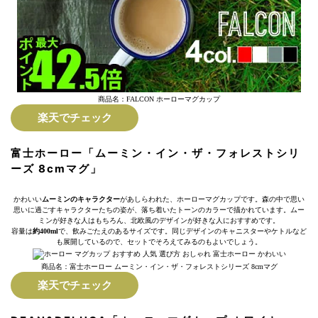
商品名：FALCON ホーローマグカップ
楽天でチェック
富士ホーロー「ムーミン・イン・ザ・フォレストシリ
ーズ 8cmマグ」
かわいい
ムーミンのキャラクター
があしらわれた、ホーローマグカップです。森の中で思い
思いに過ごすキャラクターたちの姿が、落ち着いたトーンのカラーで描かれています。ムー
ミンが好きな人はもちろん、北欧風のデザインが好きな人におすすめです。
容量は
約400ml
で、飲みごたえのあるサイズです。同じデザインのキャニスターやケトルなど
も展開しているので、セットでそろえてみるのもよいでしょう。
商品名：富士ホーロー ムーミン・イン・ザ・フォレストシリーズ 8cmマグ
楽天でチェック