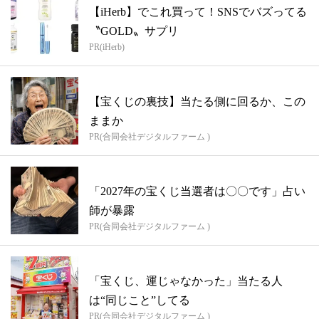
【iHerb】でこれ買って！SNSでバズってる
〝GOLD〟サプリ
PR(iHerb)
【宝くじの裏技】当たる側に回るか、この
ままか
PR(合同会社デジタルファーム )
「2027年の宝くじ当選者は〇〇です」占い
師が暴露
PR(合同会社デジタルファーム )
「宝くじ、運じゃなかった」当たる人
は“同じこと”してる
PR(合同会社デジタルファーム )