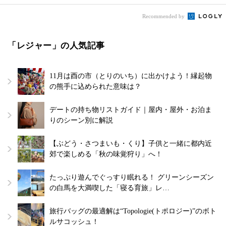
Recommended by
「レジャー」の人気記事
11月は酉の市（とりのいち）に出かけよう！縁起物
の熊手に込められた意味は？
デートの持ち物リストガイド｜屋内・屋外・お泊ま
りのシーン別に解説
【ぶどう・さつまいも・くり】子供と一緒に都内近
郊で楽しめる「秋の味覚狩り」へ！
たっぷり遊んでぐっすり眠れる！ グリーンシーズン
の白馬を大満喫した「寝る育旅」レ…
旅行バッグの最適解は“Topologie(トポロジー)”のボト
ルサコッシュ！