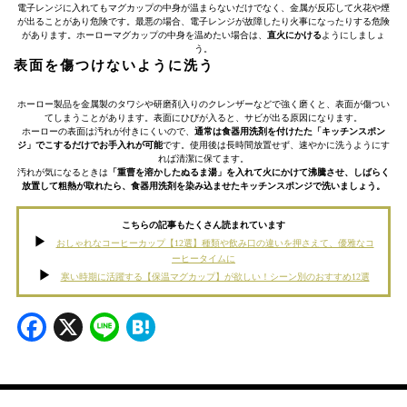
電子レンジに入れてもマグカップの中身が温まらないだけでなく、金属が反応して火花や煙
が出ることがあり危険です。最悪の場合、電子レンジが故障したり火事になったりする危険
があります。ホーローマグカップの中身を温めたい場合は、
直火にかける
ようにしましょ
う。
表面を傷つけないように洗う
ホーロー製品を金属製のタワシや研磨剤入りのクレンザーなどで強く磨くと、表面が傷つい
てしまうことがあります。表面にひびが入ると、サビが出る原因になります。
ホーローの表面は汚れが付きにくいので、
通常は食器用洗剤を付けたた「キッチンスポン
ジ」でこするだけでお手入れが可能
です。使用後は長時間放置せず、速やかに洗うようにす
れば清潔に保てます。
汚れが気になるときは
「重曹を溶かしたぬるま湯」を入れて火にかけて沸騰させ、しばらく
放置して粗熱が取れたら、食器用洗剤を染み込ませたキッチンスポンジで洗いましょう。
こちらの記事もたくさん読まれています
おしゃれなコーヒーカップ【12選】種類や飲み口の違いを押さえて、優雅なコ
ーヒータイムに
寒い時期に活躍する【保温マグカップ】が欲しい！シーン別のおすすめ12選
Facebook
X
Line
Hatena