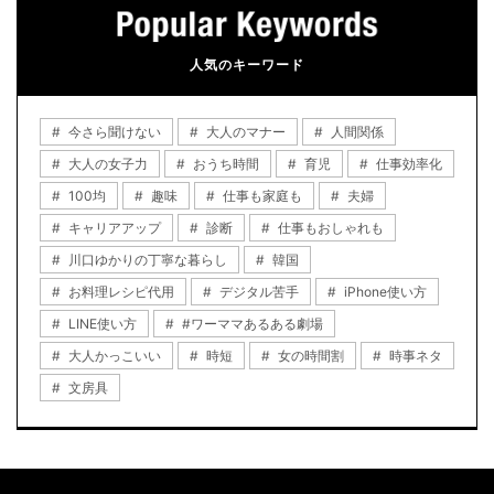
人気のキーワード
今さら聞けない
大人のマナー
人間関係
大人の女子力
おうち時間
育児
仕事効率化
100均
趣味
仕事も家庭も
夫婦
キャリアアップ
診断
仕事もおしゃれも
川口ゆかりの丁寧な暮らし
韓国
お料理レシピ代用
デジタル苦手
iPhone使い方
LINE使い方
#ワーママあるある劇場
大人かっこいい
時短
女の時間割
時事ネタ
文房具