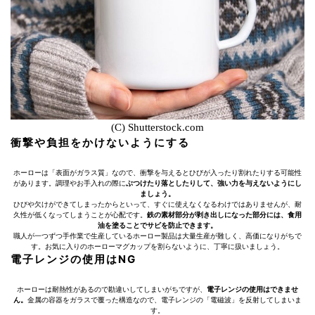
(C) Shutterstock.com
衝撃や負担をかけないようにする
ホーローは「表面がガラス質」なので、衝撃を与えるとひびが入ったり割れたりする可能性
があります。調理やお手入れの際に
ぶつけたり落としたりして、強い力を与えないようにし
ましょう。
ひびや欠けができてしまったからといって、すぐに使えなくなるわけではありませんが、耐
久性が低くなってしまうことが心配です。
鉄の素材部分が剥き出しになった部分には、食用
油を塗ることでサビを防止できます。
職人が一つずつ手作業で生産しているホーロー製品は大量生産が難しく、高価になりがちで
す。お気に入りのホーローマグカップを割らないように、丁寧に扱いましょう。
電子レンジの使用はNG
ホーローは耐熱性があるので勘違いしてしまいがちですが、
電子レンジの使用はできませ
ん。
金属の容器をガラスで覆った構造なので、電子レンジの「電磁波」を反射してしまいま
す。