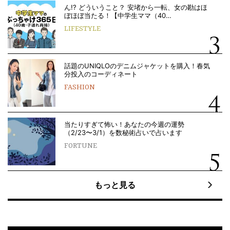
ん!? どういうこと？ 安堵から一転、女の勘はほ
ぼほぼ当たる！【中学生ママ（40…
LIFESTYLE
話題のUNIQLOのデニムジャケットを購入！春気
分投入のコーディネート
FASHION
当たりすぎて怖い！あなたの今週の運勢
（2/23〜3/1）を数秘術占いで占います
FORTUNE
もっと見る