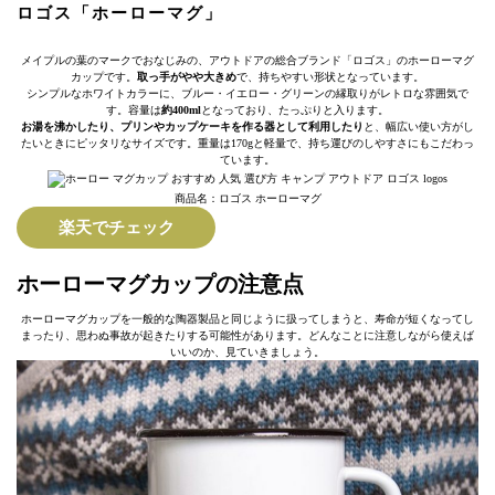
ロゴス「ホーローマグ」
メイプルの葉のマークでおなじみの、アウトドアの総合ブランド「ロゴス」のホーローマグ
カップです。
取っ手がやや大きめ
で、持ちやすい形状となっています。
シンプルなホワイトカラーに、ブルー・イエロー・グリーンの縁取りがレトロな雰囲気で
す。容量は
約400ml
となっており、たっぷりと入ります。
お湯を沸かしたり、プリンやカップケーキを作る器として利用したり
と、幅広い使い方がし
たいときにピッタリなサイズです。重量は170gと軽量で、持ち運びのしやすさにもこだわっ
ています。
商品名：ロゴス ホーローマグ
楽天でチェック
ホーローマグカップの注意点
ホーローマグカップを一般的な陶器製品と同じように扱ってしまうと、寿命が短くなってし
まったり、思わぬ事故が起きたりする可能性があります。どんなことに注意しながら使えば
いいのか、見ていきましょう。