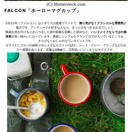
(C) Shutterstock.com
FALCON「ホーローマグカップ」
FALCON（ファルコン）はイギリスの老舗ブランドで、
飾り気がなくクラシカルな雰囲気
が
魅力です。アンティークが好きな人なら、きっと心をつかまれるでしょう。
釉薬を焼き付けるときにつるした跡や鉄板を切断した部分など、
ハンドメイドならではの個
体差
が良い味わいになっています。裏面にシンプルなブランドロゴが入っているところも、
さりげなくおしゃれなワンポイントです。
ホワイトにブルーの縁取りがレトロなホワイトのほか、レッド・グレー・ブラックなどのカ
ラー展開があります。容量は
350ml
で、日常使いにピッタリなサイズです。