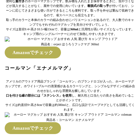
便利な
蓋付き
のホーローマグカップです。飲み物を入れたまま保存するときに、虫やゴミな
どが混入することがなく、屋外での使用に向いています。
着脱式の取っ手
が付いており、シ
ーンに応じてさまざまな使い方ができるところも便利です。取っ手を外せば重ねて収納でき
るので、省スペースにも役立ちます。
取っ手のカラーと本体のカラーの組み合わせにバリエーションがあるので、大人数でのキャ
ンプでもそれぞれのマグカップを見分けやすいでしょう。
サイズは直径9.4×高さ10.5×幅13cmで、容量は
360ml
と汎用性が高いサイズとなっています。
キャンプ用のシングルバーナーにのせて加熱しやすい大きさです。
商品名：ovject ほうろうフックマグ 360ml
Amazonでチェック
コールマン「エナメルマグ」
アメリカのアウトドア用品ブランド「コールマン」のブランドロゴが入った、ホーローマグ
カップです。ホワイト×ブルーの清潔感があるカラーリングと、シンプルなデザインの組み合
わせがおしゃれな雰囲気を醸し出しています。
口を付ける縁の部分には「ステンレス」を使用
し、耐久性と口当たりの良さを高めているこ
とがポイントです。
サイズは約直径9×高さ8cmで容量は約380mlと、広口な設計でスープマグとしても活躍してく
れます。
商品名：コールマン エナメルマグ
Amazonでチェック