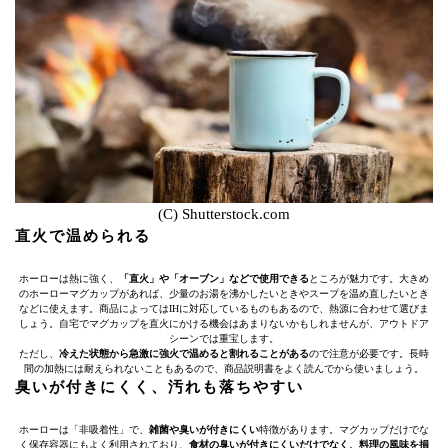
(C) Shutterstock.com
直火で温められる
ホーローは熱に強く、
「直火」や「オーブン」などで使用できる
ところが魅力です。大きめ
のホーローマグカップがあれば、少量のお湯を沸かしたいときやスープを温め直したいとき
などに使えます。商品によってはIHに対応しているものもあるので、熱源に合わせて選びま
しょう。自宅でマグカップを直火にかける機会はあまりないかもしれませんが、アウトドア
シーンでは重宝します。
ただし、
冷えた状態から急激に強火で温めると割れることがある
ので注意が必要です。長時
間の加熱には耐えられないこともあるので、商品説明書をよく読んでから使いましょう。
臭いが付きにくく、汚れも落ちやすい
ホーローは「非吸着性」で、
雑菌や臭いが付きにくい
特徴があります。マグカップだけでな
く保存容器にもよく利用されており、
食材の臭いが付きにくいだけでなく、料理の風味を損