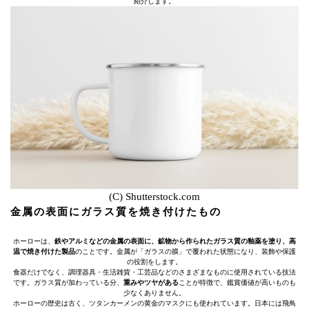
紹介します。
(C) Shutterstock.com
金属の表面にガラス質を焼き付けたもの
ホーローは、
鉄やアルミなどの金属の表面に、鉱物から作られたガラス質の釉薬を塗り、高
温で焼き付けた製品
のことです。金属が「ガラスの膜」で覆われた状態になり、装飾や保護
の役割をします。
食器だけでなく、調理器具・生活雑貨・工芸品などのさまざまなものに使用されている技法
です。ガラス質が加わっている分、
重みやツヤがある
ことが特徴で、鑑賞価値が高いものも
少なくありません。
ホーローの歴史は古く、ツタンカーメンの黄金のマスクにも使われています。日本には飛鳥