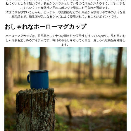
ねにくい
ところも魅力です。表面がツルツルとしているので汚れが浮きやすく、ゴシゴシと
こすらなくても食器洗い用のスポンジで簡単にお手入れが可能です。
清潔に保ちやすいことから、ピッチャーや洗面器などの日用品から水切りボウルのような台
所用品まで、衛生面が気になるグッズによく使用されていることがポイントです。
おしゃれなホーローマグカップ
ホーローマグカップは、日用品として十分な耐久性や実用性を持っていながら、見た目のお
しゃれさも楽しめるアイテムです。毎日の暮らしを彩ってくれる、おしゃれな商品を紹介し
ます。