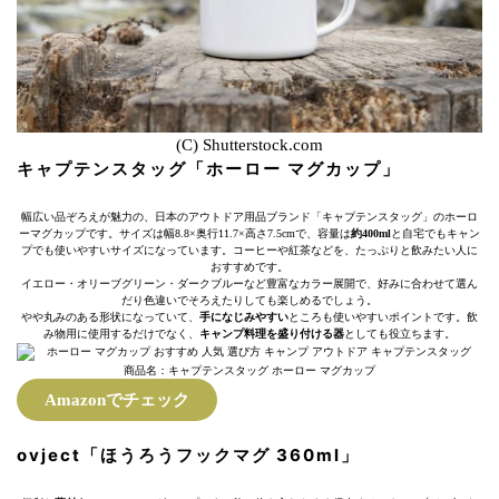
(C) Shutterstock.com
キャプテンスタッグ「ホーロー マグカップ」
幅広い品ぞろえが魅力の、日本のアウトドア用品ブランド「キャプテンスタッグ」のホーロ
ーマグカップです。サイズは幅8.8×奥行11.7×高さ7.5cmで、容量は
約400ml
と自宅でもキャン
プでも使いやすいサイズになっています。コーヒーや紅茶などを、たっぷりと飲みたい人に
おすすめです。
イエロー・オリーブグリーン・ダークブルーなど豊富なカラー展開で、好みに合わせて選ん
だり色違いでそろえたりしても楽しめるでしょう。
やや丸みのある形状になっていて、
手になじみやすい
ところも使いやすいポイントです。飲
み物用に使用するだけでなく、
キャンプ料理を盛り付ける器
としても役立ちます。
商品名：キャプテンスタッグ ホーロー マグカップ
Amazonでチェック
ovject「ほうろうフックマグ 360ml」