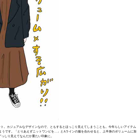
ート。カジュアルなデザインなので、ともするとほっこり見えてしまうことも。今年らしいアイテム
ようです。「とりあえずニットワンピを…」とAラインの服を合わせると、上半身のボリュームに加
ずっしり見えてなんだか重たい印象に。