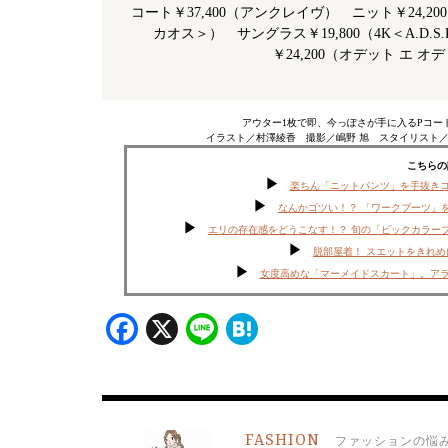
コート￥37,400（アンクレイヴ） ニット￥24,
カオス＞） サングラス￥19,800（4K＜A.D.
￥24,200（オデット エ 
アウター1枚で即、今っぽさが手に入るPコー
イラスト／村澤綾香 撮影／嶋野 旭 スタイリスト
こちらの
楽ちん「ニットパンツ」を手抜き
なんかゴツい！？ 「ワークブーツ」
エリの存在感をどうこなす！？ 旬の「ビックカラー
脱部屋着！ スエットをきれ
女度高めな「マーメイドスカート」。ア
Facebook
X
Line
Hatena
FASHION
ファッションの悩