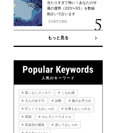
当たりすぎて怖い！あなたの今
週の運勢（2/23〜3/1）を数秘
術占いで占います
FORTUNE
もっと見る
人気のキーワード
着こなしマンネリ
こなれ感
大人の女子力
診断
服のお手入れ
忙しくてもおしゃれ
仕事もおしゃれも
韓国
セレモニースタイル
気温別の服装
楽しておしゃれ
大人かっこいい