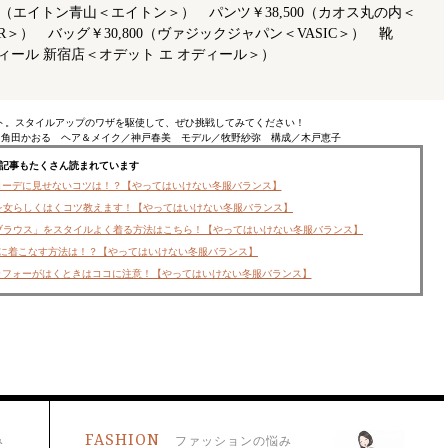
200（エイトン青山＜エイトン＞） パンツ￥38,500（カオス丸の内＜
S.R＞） バッグ￥30,800（ヴァジックジャパン＜VASIC＞） 靴
オディール 新宿店＜オデット エ オディール＞）
ト。スタイルアップのワザを駆使して、ぜひ挑戦してみてください！
／角田かおる ヘア＆メイク／神戸春美 モデル／牧野紗弥 構成／木戸恵子
記事もたくさん読まれています
コーデに見せないコツは！？【やってはいけない冬服バランス】
を女らしくはくコツ教えます！【やってはいけない冬服バランス】
ブラウス」をスタイルよく着る方法はこちら！【やってはいけない冬服バランス】
めに着こなす方法は！？【やってはいけない冬服バランス】
ラフォーがはくときはココに注意！【やってはいけない冬服バランス】
FASHION
み
ファッションの悩み