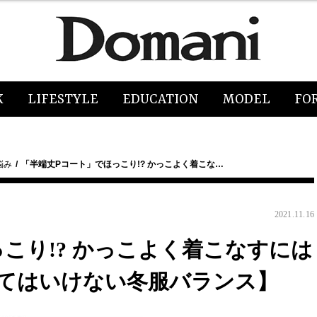
K
LIFESTYLE
EDUCATION
MODEL
FO
悩み
「半端丈Pコート」でほっこり!? かっこよく着こな…
2021.11.16
こり!? かっこよく着こなすには
てはいけない冬服バランス】