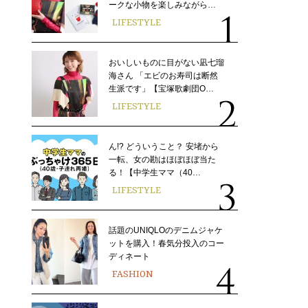
ークな小物を楽しみながら…
LIFESTYLE
おいしいものに目がない凪七瑠
海さん 「エビのお寿司は断然
生派です」【宝塚歌劇団O…
LIFESTYLE
ん!? どういうこと？ 安堵から
一転、女の勘はほぼほぼ当た
る！【中学生ママ（40…
LIFESTYLE
話題のUNIQLOのデニムジャケ
ットを購入！春気分投入のコー
ディネート
FASHION