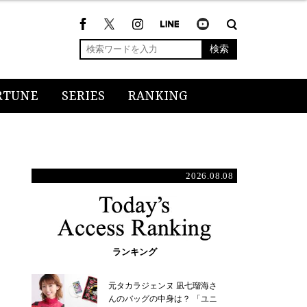
検索
RTUNE
SERIES
RANKING
2026.08.08
ランキング
元タカラジェンヌ 凪七瑠海さ
んのバッグの中身は？ 「ユニ