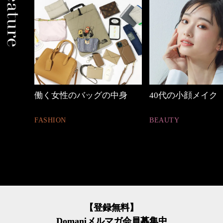
中身
40代の小顔メイク
【ワーママのきれ
ュアル通勤】
BEAUTY
FASHION
【登録無料】
Domaniメルマガ会員募集中