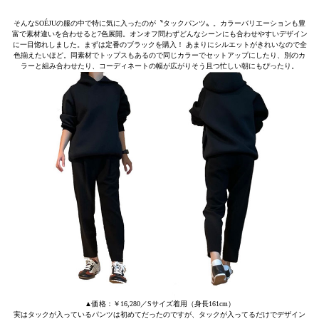
そんなSOÉJUの服の中で特に気に入ったのが〝タックパンツ〟。カラーバリエーションも豊
富で素材違いを合わせると7色展開。オンオフ問わずどんなシーンにも合わせやすいデザイン
に一目惚れしました。まずは定番のブラックを購入！ あまりにシルエットがきれいなので全
色揃えたいほど。同素材でトップスもあるので同じカラーでセットアップにしたり、別のカ
ラーと組み合わせたり、コーディネートの幅が広がりそう且つ忙しい朝にもぴったり。
▲価格：￥16,280／Sサイズ着用（身長161cm）
実はタックが入っているパンツは初めてだったのですが、タックが入ってるだけでデザイン