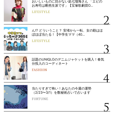
おいしいものに目がない凪七瑠海さん 「エビの
お寿司は断然生派です」【宝塚歌劇団O…
LIFESTYLE
ん!? どういうこと？ 安堵から一転、女の勘はほ
ぼほぼ当たる！【中学生ママ（40…
LIFESTYLE
話題のUNIQLOのデニムジャケットを購入！春気
分投入のコーディネート
FASHION
当たりすぎて怖い！あなたの今週の運勢
（2/23〜3/1）を数秘術占いで占います
FORTUNE