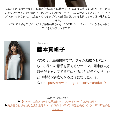
ウエスト周りのホールド力もはき心地の良さに繋がっているように感じましたが、さりげな
いラップデザインでお腹周りをカバーしていたり、バッグにゴムが入っていることで、ヒッ
プシルエットもきれいに見せてくれるデザインは体型が気になる世代にとって強い味方にな
りそう。
シンプルで上品なデザインだけど価格が抑えめな「SOÉJU / ソージュ」、これからも注目し
ていきたいブランドです。
Domanist
藤本真帆子
2児の母。金融機関でフルタイム勤務をしなが
ら、小学生の息子を育てるワーママ。週末は夫と
息子がキャンプで留守にすることが多くなり、ひ
とり時間を満喫できるようになったそう。
IG：
https://www.instagram.com/mahoko_f/
あわせて読みたい
▶︎
【titivate】の白スカートは子連れママのワードローブにぴったり！
▶︎
高身長でもぴったりな丈がある！ユニクロのオンライン限定丈長めパンツ【2021年秋のお
すすめ】