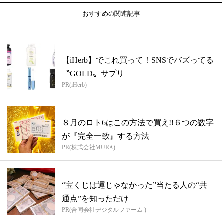
おすすめの関連記事
【iHerb】でこれ買って！SNSでバズってる
〝GOLD〟サプリ
PR(iHerb)
８月のロト6はこの方法で買え!!６つの数字
が『完全一致』する方法
PR(株式会社MURA)
“宝くじは運じゃなかった”当たる人の“共
通点”を知っただけ
PR(合同会社デジタルファーム )