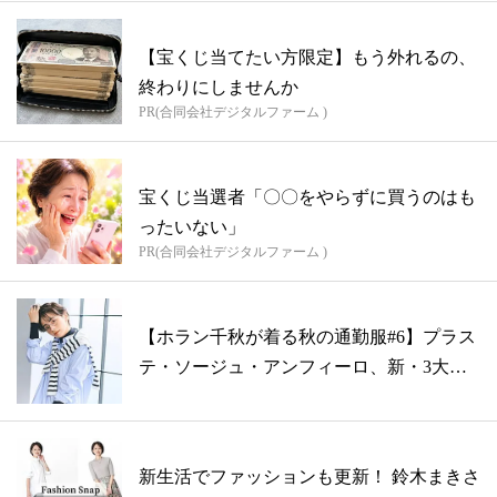
【宝くじ当てたい方限定】もう外れるの、
終わりにしませんか
PR(合同会社デジタルファーム )
宝くじ当選者「〇〇をやらずに買うのはも
ったいない」
PR(合同会社デジタルファーム )
【ホラン千秋が着る秋の通勤服#6】プラス
テ・ソージュ・アンフィーロ、新・3大ベ
ー...
新生活でファッションも更新！ 鈴木まきさ