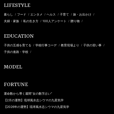
LIFESTYLE
暮らし
フード
エンタメ
ヘルス
子育て
旅・お出かけ
/
/
/
/
/
/
夫婦・家族
私の生き方
100人アンケート
贈り物
/
/
/
/
EDUCATION
子供の五感を育てる
学校行事コーデ
教育現場より
子供の習い事
/
/
/
/
子供の進路・学校
/
MODEL
FORTUNE
運命数から導く週間“女の数字占い”
【2月の運勢】琉球風水志シウマの九星気学
【2026年の運勢】琉球風水志シウマの九星気学