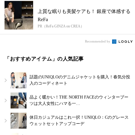
上質な眠りも美髪ケアも！ 銀座で体感する
ReFa
PR（ReFa GINZA on CREA）
Recommended by
「おすすめアイテム」の人気記事
話題のUNIQLOのデニムジャケットを購入！春気分投
入のコーディネート
品よく暖かい！THE NORTH FACEのウィンターブー
ツは大人女性にハマる一…
休日カジュアルはこれ一択！UNIQLO：Cのグレース
ウェットセットアップコーデ