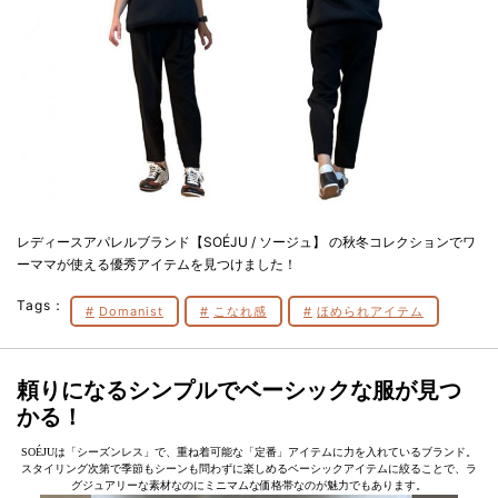
レディースアパレルブランド【SOÉJU / ソージュ】 の秋冬コレクションでワ
ーママが使える優秀アイテムを見つけました！
Tags：
Domanist
こなれ感
ほめられアイテム
頼りになるシンプルでベーシックな服が見つ
かる！
SOÉJUは「シーズンレス」で、重ね着可能な「定番」アイテムに力を入れているブランド。
スタイリング次第で季節もシーンも問わずに楽しめるベーシックアイテムに絞ることで、ラ
グジュアリーな素材なのにミニマムな価格帯なのが魅力でもあります。