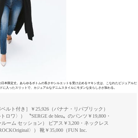
の日本限定丈。あらゆるボトムの長さやシルエットを受け止めるマキシ丈は、こなれたビジュアルだ
ドに入ったスリットで、カジュアルなデニムスタイルにモダンな女らしさが加わる。
［共布ベルト付き］￥25,926（バナナ・リパブリック）
ワ〉） 〝SERGE de bleu〟のパンツ￥19,800・
ョールーム セッション） ピアス￥3,200・ネックレス
Original〉） 靴￥35,000（FUN Inc.