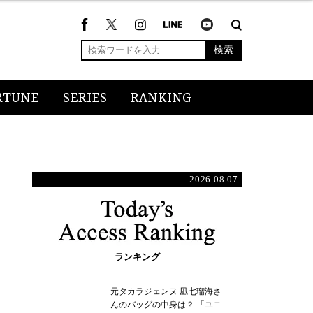
検索
RTUNE
SERIES
RANKING
2026.08.07
ランキング
元タカラジェンヌ 凪七瑠海さ
んのバッグの中身は？ 「ユニ