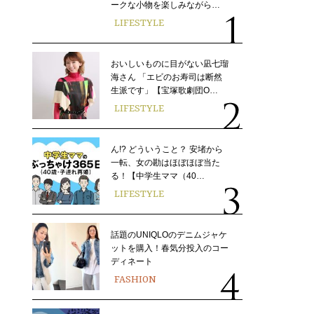
ークな小物を楽しみながら…
LIFESTYLE
おいしいものに目がない凪七瑠
海さん 「エビのお寿司は断然
生派です」【宝塚歌劇団O…
LIFESTYLE
ん!? どういうこと？ 安堵から
一転、女の勘はほぼほぼ当た
る！【中学生ママ（40…
LIFESTYLE
話題のUNIQLOのデニムジャケ
ットを購入！春気分投入のコー
ディネート
FASHION