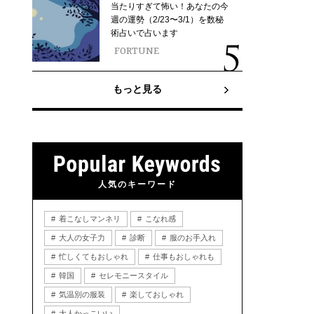
当たりすぎて怖い！あなたの今
週の運勢（2/23〜3/1）を数秘
術占いで占います
FORTUNE
もっと見る
人気のキーワード
着こなしマンネリ
こなれ感
大人の女子力
診断
服のお手入れ
忙しくてもおしゃれ
仕事もおしゃれも
韓国
セレモニースタイル
気温別の服装
楽しておしゃれ
大人かっこいい