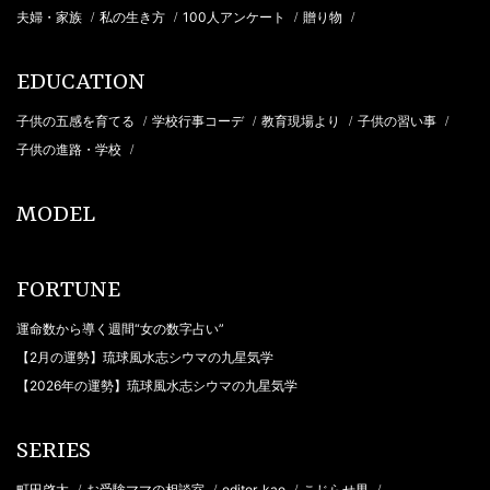
夫婦・家族
私の生き方
100人アンケート
贈り物
/
/
/
/
EDUCATION
子供の五感を育てる
学校行事コーデ
教育現場より
子供の習い事
/
/
/
/
子供の進路・学校
/
MODEL
FORTUNE
運命数から導く週間“女の数字占い”
【2月の運勢】琉球風水志シウマの九星気学
【2026年の運勢】琉球風水志シウマの九星気学
SERIES
町田啓太
お受験ママの相談室
editor_kao
こじらせ男
/
/
/
/