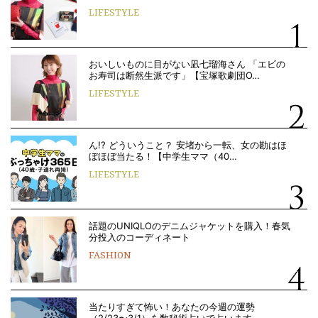
LIFESTYLE
おいしいものに目がない凪七瑠海さん 「エビの
お寿司は断然生派です」【宝塚歌劇団O…
LIFESTYLE
ん!? どういうこと？ 安堵から一転、女の勘はほ
ぼほぼ当たる！【中学生ママ（40…
LIFESTYLE
話題のUNIQLOのデニムジャケットを購入！春気
分投入のコーディネート
FASHION
当たりすぎて怖い！あなたの今週の運勢