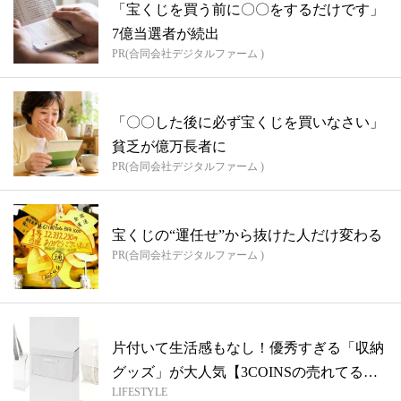
「宝くじを買う前に〇〇をするだけです」
7億当選者が続出
PR(合同会社デジタルファーム )
「〇〇した後に必ず宝くじを買いなさい」
貧乏が億万長者に
PR(合同会社デジタルファーム )
宝くじの“運任せ”から抜けた人だけ変わる
PR(合同会社デジタルファーム )
片付いて生活感もなし！優秀すぎる「収納
グッズ」が大人気【3COINSの売れてる
LIFESTYLE
物...