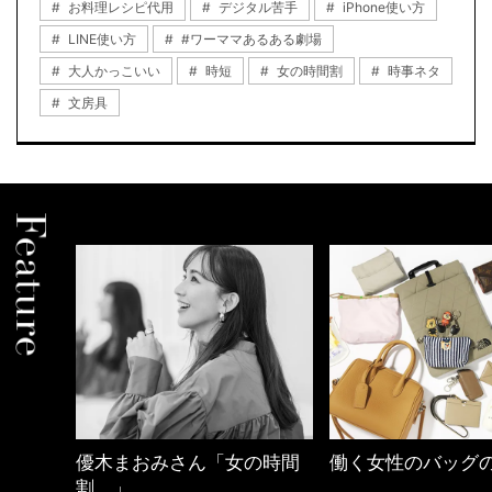
お料理レシピ代用
デジタル苦手
iPhone使い方
LINE使い方
#ワーママあるある劇場
大人かっこいい
時短
女の時間割
時事ネタ
文房具
優木まおみさん「女の時間
働く女性のバッグ
割。」