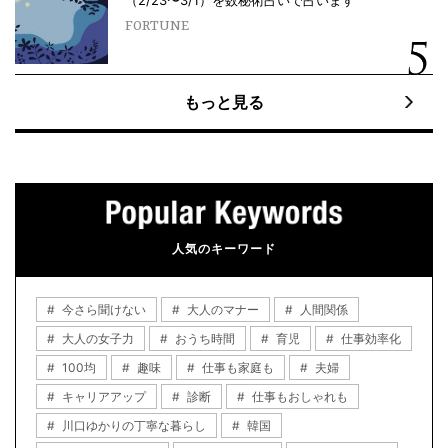
（2/23〜3/1）を数秘術占いで占います
FORTUNE
もっと見る
人気のキーワード
今さら聞けない
大人のマナー
人間関係
大人の女子力
おうち時間
育児
仕事効率化
100均
趣味
仕事も家庭も
夫婦
キャリアアップ
診断
仕事もおしゃれも
川口ゆかりの丁寧な暮らし
韓国