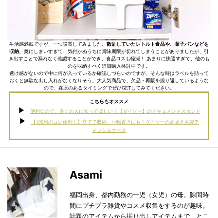
生活感満載ですが、一つ設置してみました。
散乱していたレトルト食品や、菓子パンなどを
収納
。奥にしまいすぎて、気付かぬうちに賞味期限が切れてしまうことがありましたが、引
き出すことで漏れなく確認することができ、食品ロスも軽減！ あまりに快適すぎて、他のも
のを収納すべく追加購入検討中です。
透け感がないので中に何が入っているか確認しづらいのですが、そんな時はラベルを貼って
おくと無駄な出し入れがなくなりそう。大人気商品で、欠品・再販を繰り返しているような
ので、在庫のあるタイミングでぜひGETしてみてください。
こちらもオススメ
便利なので、多くの人に知ってほしい！【ダイソー】のドキュメントスタンド
【100均のコレ便利！】立てて収納、小物置きにも！ダイソーの高見え木製テ
ィッシュケース
Asami
福岡出身、都内勤務の一児（女児）の母。隙間時
間にプチプラ雑貨やコスメ収集をするのが趣味。
話題のアイテムから掘り出しアイテムまで、とこ