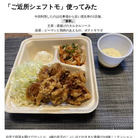
「ご近所シェフトモ」使ってみた
今回利用したのは仕事場から近い恵比寿の2店舗。
「茶和」
主菜：唐揚げのタルタルソース
副菜：ピーマンと鶏肉のあえもの、ポテトサラダ
自宅で容器を開けてびっくり。4歳の息子のこぶしほどの大きな唐揚げが6個！！テンション