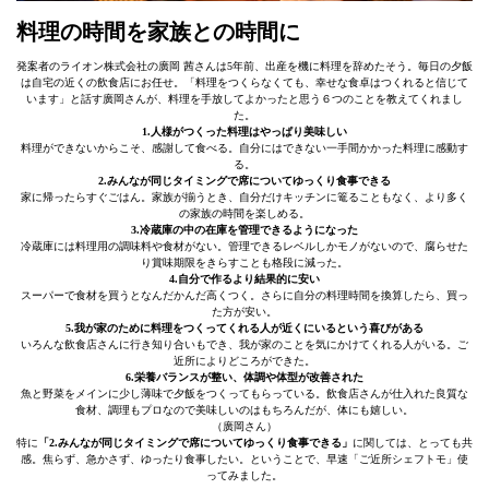
料理の時間を家族との時間に
発案者のライオン株式会社の廣岡 茜さんは5年前、出産を機に料理を辞めたそう。毎日の夕飯
は自宅の近くの飲食店にお任せ。「料理をつくらなくても、幸せな食卓はつくれると信じて
います」と話す廣岡さんが、料理を手放してよかったと思う６つのことを教えてくれまし
た。
1.人様がつくった料理はやっぱり美味しい
料理ができないからこそ、感謝して食べる。自分にはできない一手間かかった料理に感動す
る。
2.みんなが同じタイミングで席についてゆっくり食事できる
家に帰ったらすぐごはん。家族が揃うとき、自分だけキッチンに篭ることもなく、より多く
の家族の時間を楽しめる。
3.冷蔵庫の中の在庫を管理できるようになった
冷蔵庫には料理用の調味料や食材がない。管理できるレベルしかモノがないので、腐らせた
り賞味期限をきらすことも格段に減った。
4.自分で作るより結果的に安い
スーパーで食材を買うとなんだかんだ高くつく。さらに自分の料理時間を換算したら、買っ
た方が安い。
5.我が家のために料理をつくってくれる人が近くにいるという喜びがある
いろんな飲食店さんに行き知り合いもでき、我が家のことを気にかけてくれる人がいる。ご
近所によりどころができた。
6.栄養バランスが整い、体調や体型が改善された
魚と野菜をメインに少し薄味で夕飯をつくってもらっている。飲食店さんが仕入れた良質な
食材、調理もプロなので美味しいのはもちろんだが、体にも嬉しい。
（廣岡さん）
特に
「2.みんなが同じタイミングで席についてゆっくり食事できる」
に関しては、とっても共
感。焦らず、急かさず、ゆったり食事したい。ということで、早速「ご近所シェフトモ」使
ってみました。