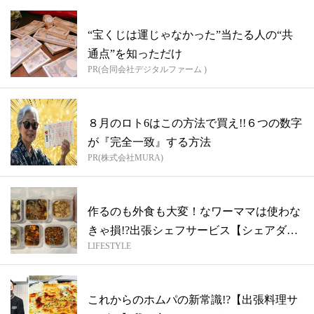
“宝くじは運じゃなかった”当たる人の“共
通点”を知っただけ
PR(合同会社デジタルファーム )
８月のロト6はこの方法で買え!!６つの数字
が『完全一致』する方法
PR(株式会社MURA)
作るのも外食も大変！なワーママは使わな
きゃ損!?出張シェフサービス【シェアダイ
LIFESTYLE
ン...
これからのホムパの新常識!?【出張料理サ