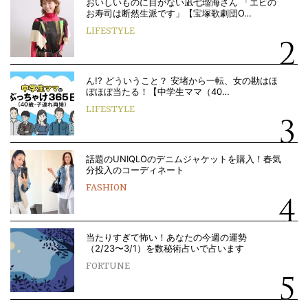
おいしいものに目がない凪七瑠海さん 「エビの
お寿司は断然生派です」【宝塚歌劇団O…
LIFESTYLE
ん!? どういうこと？ 安堵から一転、女の勘はほ
ぼほぼ当たる！【中学生ママ（40…
LIFESTYLE
話題のUNIQLOのデニムジャケットを購入！春気
分投入のコーディネート
FASHION
当たりすぎて怖い！あなたの今週の運勢
（2/23〜3/1）を数秘術占いで占います
FORTUNE