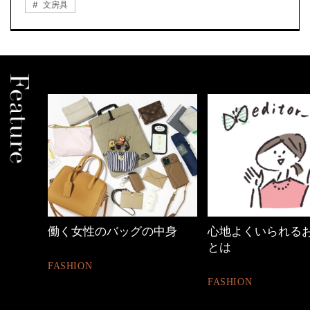
文房具
中身
心地よくいられるおしゃれ
優木まおみさん「
とは
割。」
FASHION
LIFESTYLE