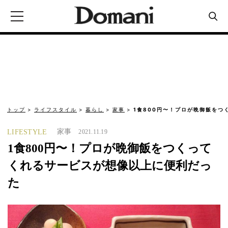
トップ
ライフスタイル
暮らし
家事
1食800円〜！プロが晩御飯をつ
家事
LIFESTYLE
2021.11.19
1食800円〜！プロが晩御飯をつくって
くれるサービスが想像以上に便利だっ
た