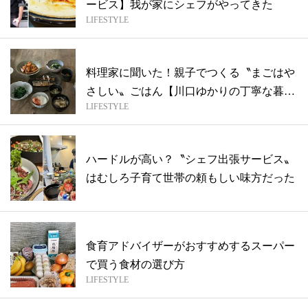
ービス】我が家にシェフがやってきた
LIFESTYLE
料理家に聞いた！親子でつくる〝まごはや
さしい〟ごはん【川口ゆかりの丁寧な暮ら
LIFESTYLE
し】
ハードルが高い？〝シェフ出張サービス〟
はむしろ子育て世帯の頼もしい味方だった
食育アドバイザーがおすすめするスーパー
で買う食材の選び方
LIFESTYLE