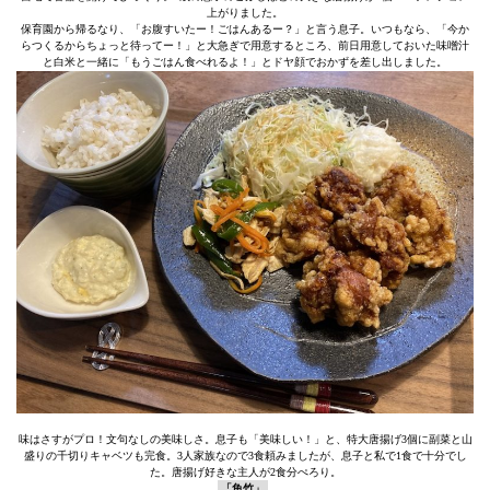
上がりました。
保育園から帰るなり、「お腹すいたー！ごはんあるー？」と言う息子。いつもなら、「今か
らつくるからちょっと待ってー！」と大急ぎで用意するところ、前日用意しておいた味噌汁
と白米と一緒に「もうごはん食べれるよ！」とドヤ顔でおかずを差し出しました。
味はさすがプロ！文句なしの美味しさ。息子も「美味しい！」と、特大唐揚げ3個に副菜と山
盛りの千切りキャベツも完食。3人家族なので3食頼みましたが、息子と私で1食で十分でし
た。唐揚げ好きな主人が2食分ぺろり。
「魚竹」