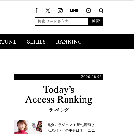
検索
RTUNE
SERIES
RANKING
2026.08.08
ランキング
元タカラジェンヌ 凪七瑠海さ
んのバッグの中身は？ 「ユニ