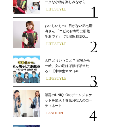
ークな小物を楽しみながら…
LIFESTYLE
おいしいものに目がない凪七瑠
海さん 「エビのお寿司は断然
生派です」【宝塚歌劇団O…
LIFESTYLE
ん!? どういうこと？ 安堵から
一転、女の勘はほぼほぼ当た
る！【中学生ママ（40…
LIFESTYLE
話題のUNIQLOのデニムジャケ
ットを購入！春気分投入のコー
ディネート
FASHION