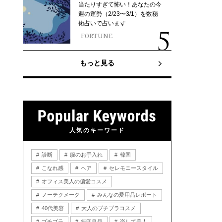
当たりすぎて怖い！あなたの今
週の運勢（2/23〜3/1）を数秘
術占いで占います
FORTUNE
もっと見る
人気のキーワード
診断
服のお手入れ
韓国
こなれ感
ヘア
セレモニースタイル
オフィス美人の偏愛コスメ
ノーテクメーク
みんなの愛用品レポート
40代美容
大人のプチプラコスメ
プチプラ
無印良品
楽して美人