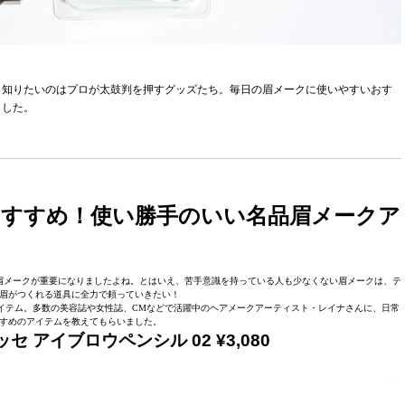
。知りたいのはプロが太鼓判を押すグッズたち。毎日の眉メークに使いやすいおす
ました。
すすめ！使い勝手のいい名品眉メークア
眉メークが重要になりましたよね。とはいえ、苦手意識を持っている人も少なくない眉メークは、テ
眉がつくれる道具に全力で頼っていきたい！
イテム。多数の美容誌や女性誌、CMなどで活躍中のヘアメークアーティスト・レイナさんに、日常
すめのアイテムを教えてもらいました。
 アイブロウペンシル 02 ¥3,080