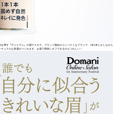
を押す〝デジャヴュ〟の眉マスカラ。ブランド独自のコンパクトなブラシで、1本1本とかしながら
ナチュラルな美眉がつくれます。お湯で簡単にオフできるのもうれしい！