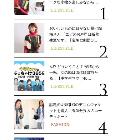
ークな小物を楽しみながら…
LIFESTYLE
おいしいものに目がない凪七瑠
海さん 「エビのお寿司は断然
生派です」【宝塚歌劇団O…
LIFESTYLE
ん!? どういうこと？ 安堵から
一転、女の勘はほぼほぼ当た
る！【中学生ママ（40…
LIFESTYLE
話題のUNIQLOのデニムジャケ
ットを購入！春気分投入のコー
ディネート
FASHION