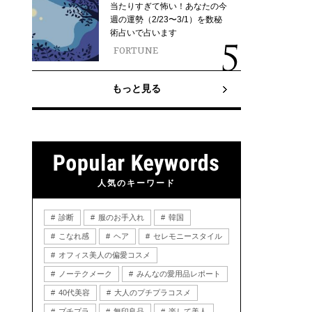
当たりすぎて怖い！あなたの今
週の運勢（2/23〜3/1）を数秘
術占いで占います
FORTUNE
もっと見る
人気のキーワード
診断
服のお手入れ
韓国
こなれ感
ヘア
セレモニースタイル
オフィス美人の偏愛コスメ
ノーテクメーク
みんなの愛用品レポート
40代美容
大人のプチプラコスメ
プチプラ
無印良品
楽して美人