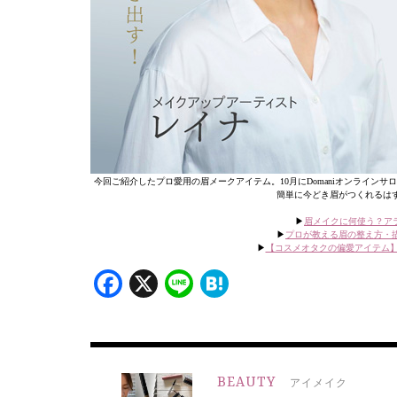
今回ご紹介したプロ愛用の眉メークアイテム。10月にDomaniオンライ
簡単に今どき眉がつくれるは
▶︎
眉メイクに何使う？ア
▶︎
プロが教える眉の整え方・
▶︎
【コスメオタクの偏愛アイテム】
Facebook
X
Line
Hatena
BEAUTY
アイメイク