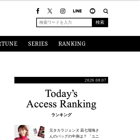
検索
RTUNE
SERIES
RANKING
2026.08.07
ランキング
元タカラジェンヌ 凪七瑠海さ
んのバッグの中身は？ 「ユニ