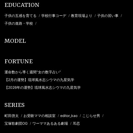
EDUCATION
子供の五感を育てる
学校行事コーデ
教育現場より
子供の習い事
/
/
/
/
子供の進路・学校
/
MODEL
FORTUNE
運命数から導く週間“女の数字占い”
【2月の運勢】琉球風水志シウマの九星気学
【2026年の運勢】琉球風水志シウマの九星気学
SERIES
町田啓太
お受験ママの相談室
editor_kao
こじらせ男
/
/
/
/
宝塚歌劇団OG
ワーママあるある劇場
耳恋
/
/