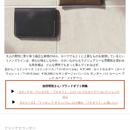
大人の男性に寄り添う端正な表情のSLG。カーフでもとくに上質なものを使用しているとい
うメンズラインは、持ち心地もしなやか。小さいながらもラグジュアリーな雰囲気を漂わせ
る存在感は、どんな男性でもきっと喜んでくれるはず。
右から／コインケース［コインケース／7.5×10.5×1.5cm］￥37,400・カードホルダー［カード
ウォレット／7×10×0.5cm］￥38,500(ジルサンダージャパン<ジル サンダー バイ ルーシー ア
ンド ルーク・メイヤー>)
吉田明世さん×ブランドギフト特集
【ボッテガ・ヴェネタ】「プチギフト」にぴったりなホリデーコレクションの
SLG
【セリーヌ】〝トリオンフ キャンバス〟の小物を「プチギフト」に狙いたい
フリーアナウンサー