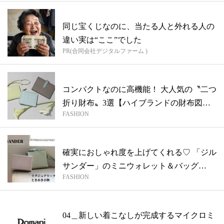
同じ宝くじなのに、当たる人と外れる人の
違い実は“ここ”でした
PR(合同会社デジタルファーム )
コンパクトなのに高機能！ 大人気の〝二つ
折り財布〟3選【ハイブランドの財布図
FASHION
鑑】
確実におしゃれ度を上げてくれる♡ 「ジル
サンダー」のミニウォレット＆バッグ
FASHION
【ラ...
04＿新しい着こなしが完成するマイクロミ