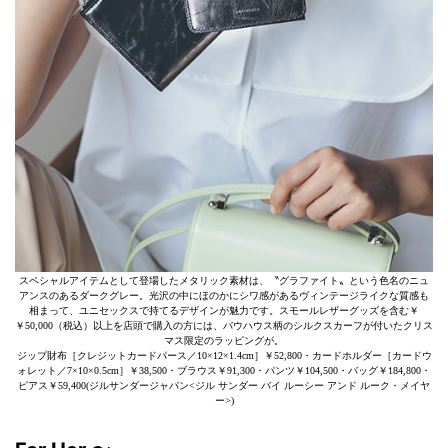
スペシャルアイテムとして登場したメタリック素材は、〝グラファイト〟という色名のニュ
アンスのあるダークグレー。光沢の中にほのかにシワ感があるヴィンテージライクな質感も
相まって、ユニセックスで持てるデザインが魅力です。スモールレザーグッズを含む￥
￥50,000（税込）以上を店頭で購入の方には、バウハウス柄のシルクスカーフが付いたクリス
マス限定のラッピングが。
ジップ財布［クレジットカードパース／10×12×1.4cm］￥52,800・カードホルダー［カードウ
ォレット／7×10×0.5cm］￥38,500・ブラウス￥91,300・パンツ￥104,500・バッグ￥184,800・
ピアス￥59,400(ジルサンダージャパン<ジル サンダー バイ ルーシー アンド ルーク・メイヤ
ー>)