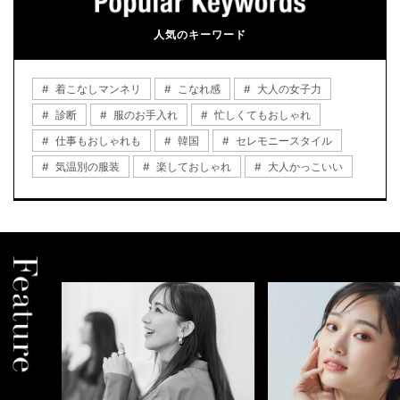
人気のキーワード
着こなしマンネリ
こなれ感
大人の女子力
診断
服のお手入れ
忙しくてもおしゃれ
仕事もおしゃれも
韓国
セレモニースタイル
気温別の服装
楽しておしゃれ
大人かっこいい