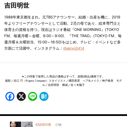
吉田明世
1988年東京都生まれ。元TBSアナウンサー。結婚・出産を機に、2019
年よりフリーアナウンサーとして活動。2児の母であり、絵本専門士と
保育士の資格を持つ。現在はラジオ番組『ONE MORNING』(TOKYO
FM、毎週月曜～金曜、6:00～9:00)、『THE TRAD』(TOKYO FM、毎
週月曜＆火曜担当、15:00～16:50)をはじめ、テレビ・イベントなど多
方面にて活躍中。インスタグラム：
@akiyo0414
●この特集で使用した商品の価格はすべて、総額(税込)価格です。
撮影／谷口 巧（Pygmy Company）スタイリスト／縄田恵里 ヘア&メイク／神戸春美 モデ
ル／吉田明世 構成／佐々木陽子
Facebook
X
Line
Hatena
FASHION
小物