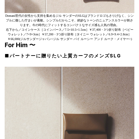
Domani世代の女性から支持を集めるジル サンダーのSLGはブランドロゴもさりげなく、シン
プルに徹した佇まいが素敵。シンプルだからこそ、絶妙なトーンのニュアンスカラーが刺さ
ります。今の時代にフィットするコンパクトなサイズ感も人気の理由。
右下から／コインケース［コインパース／7.5×10.5×1.5cm］￥37,400・3つ折り財布［ベビー
ウォレット／7×9×3cm］￥57,200・3つ折り財布［タイニー ウォレット／6.9×9.4×2.8cm］
￥66,000(ジルサンダージャパン<ジル サンダー バイ ルーシー アンド ルーク・メイヤー>)
For Him 〜
■パートナーに贈りたい上質カーフのメンズSLG