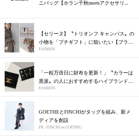
ニバッグ【ホラン千秋meetsアクセサリ...
【セリーヌ】〝トリオンフ キャンバス〟の
小物を「プチギフト」に狙いたい【ブラン
FASHION
ド...
「一粒万倍日に財布を更新！」〝カラーは
黒派〟の人におすすめするハイブランドの
FASHION
ブラ...
GOETHEとFINCHIがタッグを組み、新メ
ディアを創設
PR（FINCHI on GOETHE）