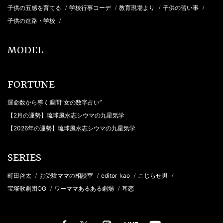
子供の五感を育てる
学校行事コーデ
教育現場より
子供の習い事
/
/
/
/
子供の進路・学校
/
MODEL
FORTUNE
運命数から導く週間“女の数字占い”
【2月の運勢】琉球風水志シウマの九星気学
【2026年の運勢】琉球風水志シウマの九星気学
SERIES
町田啓太
お受験ママの相談室
editor_kao
こじらせ男
/
/
/
/
宝塚歌劇団OG
ワーママあるある劇場
耳恋
/
/