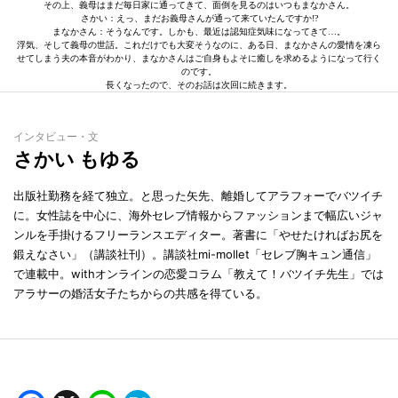
その上、義母はまだ毎日家に通ってきて、面倒を見るのはいつもまなかさん。
さかい：えっ、まだお義母さんが通って来ていたんですか!?
まなかさん：そうなんです。しかも、最近は認知症気味になってきて…。
浮気、そして義母の世話。これだけでも大変そうなのに、ある日、まなかさんの愛情を凍ら
せてしまう夫の本音がわかり、まなかさんはご自身もよそに癒しを求めるようになって行く
のです。
長くなったので、そのお話は次回に続きます。
インタビュー・文
さかい もゆる
出版社勤務を経て独立。と思った矢先、離婚してアラフォーでバツイチ
に。女性誌を中心に、海外セレブ情報からファッションまで幅広いジャ
ンルを手掛けるフリーランスエディター。著書に「やせたければお尻を
鍛えなさい」（講談社刊）。講談社mi-mollet「セレブ胸キュン通信」
で連載中。withオンラインの恋愛コラム「教えて！バツイチ先生」では
アラサーの婚活女子たちからの共感を得ている。