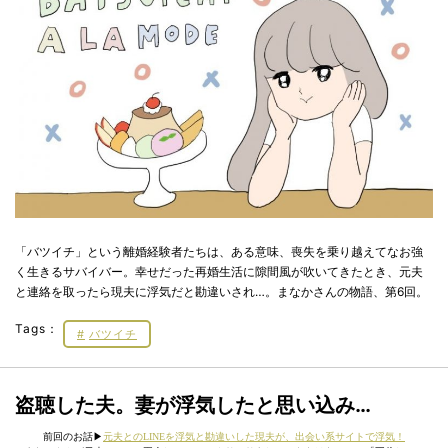
「バツイチ」という離婚経験者たちは、ある意味、喪失を乗り越えてなお強
く生きるサバイバー。幸せだった再婚生活に隙間風が吹いてきたとき、元夫
と連絡を取ったら現夫に浮気だと勘違いされ…。まなかさんの物語、第6回。
Tags：
バツイチ
盗聴した夫。妻が浮気したと思い込み…
前回のお話▶︎
元夫とのLINEを浮気と勘違いした現夫が、出会い系サイトで浮気！