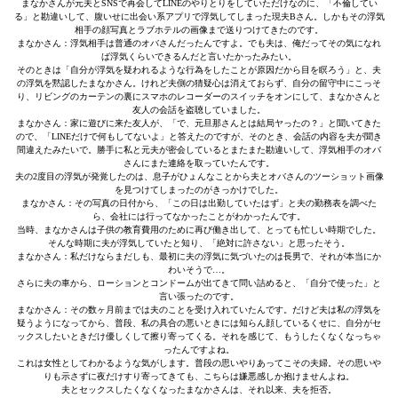
まなかさんが元夫とSNSで再会してLINEのやりとりをしていただけなのに、「不倫してい
る」と勘違いして、腹いせに出会い系アプリで浮気してしまった現夫Bさん。しかもその浮気
相手の顔写真とラブホテルの画像まで送りつけてきたのです。
まなかさん：浮気相手は普通のオバさんだったんですよ。でも夫は、俺だってその気になれ
ば浮気くらいできるんだと言いたかったみたい。
そのときは「自分が浮気を疑われるような行為をしたことが原因だから目を瞑ろう」と、夫
の浮気を黙認したまなかさん。けれど夫側の猜疑心は消えておらず、自分の留守中にこっそ
り、リビングのカーテンの裏にスマホのレコーダーのスイッチをオンにして、まなかさんと
友人の会話を盗聴していました。
まなかさん：家に遊びに来た友人が、「で、元旦那さんとは結局ヤったの？」と聞いてきた
ので、「LINEだけで何もしてないよ」と答えたのですが、そのとき、会話の内容を夫が聞き
間違えたみたいで。勝手に私と元夫が密会しているとまたまた勘違いして、浮気相手のオバ
さんにまた連絡を取っていたんです。
夫の2度目の浮気が発覚したのは、息子がひょんなことから夫とオバさんのツーショット画像
を見つけてしまったのがきっかけでした。
まなかさん：その写真の日付から、「この日は出勤していたはず」と夫の勤務表を調べた
ら、会社には行ってなかったことがわかったんです。
当時、まなかさんは子供の教育費用のために再び働き出して、とっても忙しい時期でした。
そんな時期に夫が浮気していたと知り、「絶対に許さない」と思ったそう。
まなかさん：私だけならまだしも、最初に夫の浮気に気づいたのは長男で、それが本当にか
わいそうで…。
さらに夫の車から、ローションとコンドームが出てきて問い詰めると、「自分で使った」と
言い張ったのです。
まなかさん：その数ヶ月前までは夫のことを受け入れていたんです。だけど夫は私の浮気を
疑うようになってから、普段、私の具合の悪いときには知らん顔しているくせに、自分がセ
ックスしたいときだけ優しくして擦り寄ってくる。それを感じて、もうしたくなくなっちゃ
ったんですよね。
これは女性としてわかるような気がします。普段の思いやりあってこその夫婦。その思いや
りも示さずに夜だけすり寄ってきても、こちらは嫌悪感しか抱けませんよね。
夫とセックスしたくなくなったまなかさんは、それ以来、夫を拒否。