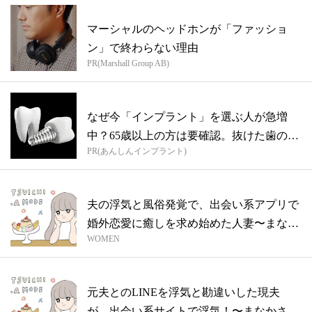
マーシャルのヘッドホンが「ファッショ
ン」で終わらない理由
PR(Marshall Group AB)
なぜ今「インプラント」を選ぶ人が急増
中？65歳以上の方は要確認。抜けた歯の放
PR(あんしんインプラント)
置は...
夫の浮気と風俗発覚で、出会い系アプリで
婚外恋愛に癒しを求め始めた人妻〜まなか
WOMEN
さん...
元夫とのLINEを浮気と勘違いした現夫
が、出会い系サイトで浮気！〜まなかさん