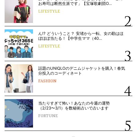
お寿司は断然生派です」【宝塚歌劇団O…
LIFESTYLE
ん!? どういうこと？ 安堵から一転、女の勘はほ
ぼほぼ当たる！【中学生ママ（40…
LIFESTYLE
話題のUNIQLOのデニムジャケットを購入！春気
分投入のコーディネート
FASHION
当たりすぎて怖い！あなたの今週の運勢
（2/23〜3/1）を数秘術占いで占います
FORTUNE