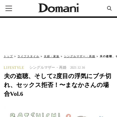
トップ
ライフスタイル
夫婦・家族
シングルマザー・再婚
夫の盗聴、
シングルマザー・再婚
LIFESTYLE
2021.12.16
夫の盗聴、そして2度目の浮気にブチ切
れ、セックス拒否！〜まなかさんの場
合Vol.6