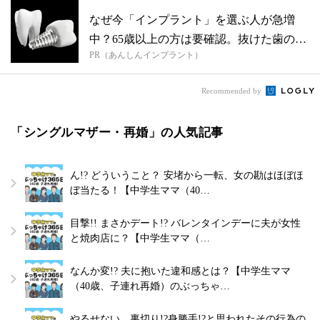
なぜ今「インプラント」を選ぶ人が急増
中？65歳以上の方は要確認。抜けた歯の放
PR（あんしんインプラント）
置は...
Recommended by
「シングルマザー・再婚」の人気記事
ん!? どういうこと？ 安堵から一転、女の勘はほぼほ
ぼ当たる！【中学生ママ（40…
目撃!! まさかデート!? バレンタインデーに夫が女性
と焼肉店に？【中学生ママ（…
なんか変!? 夫に抱いた違和感とは？【中学生ママ
（40歳、子連れ再婚）のぶっちゃ…
やるせない。裏切り!?身勝手!?と思われたその行為の