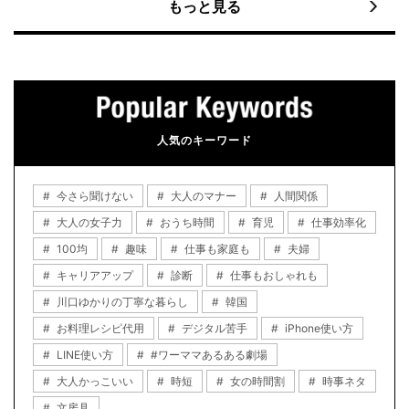
もっと見る
人気のキーワード
今さら聞けない
大人のマナー
人間関係
大人の女子力
おうち時間
育児
仕事効率化
100均
趣味
仕事も家庭も
夫婦
キャリアアップ
診断
仕事もおしゃれも
川口ゆかりの丁寧な暮らし
韓国
お料理レシピ代用
デジタル苦手
iPhone使い方
LINE使い方
#ワーママあるある劇場
大人かっこいい
時短
女の時間割
時事ネタ
文房具