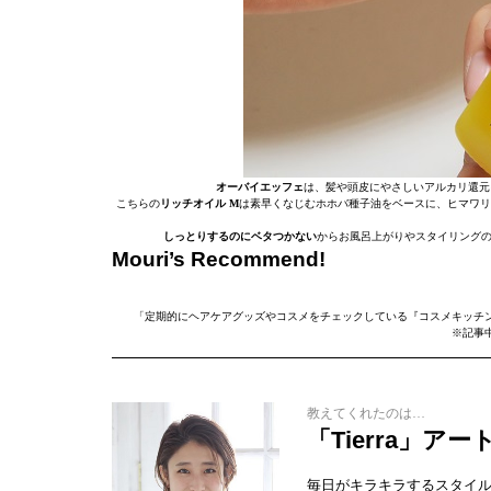
オーバイエッフェ
は、髪や頭皮にやさしいアルカリ還元
こちらの
リッチオイル M
は素早くなじむホホバ種子油をベースに、ヒマワリ
しっとりするのにベタつかない
からお風呂上がりやスタイリングの
Mouri’s Recommend!
「定期的にヘアケアグッズやコスメをチェックしている『コスメキッチ
※記事
教えてくれたのは…
「Tierra」
毎日がキラキラするスタイ