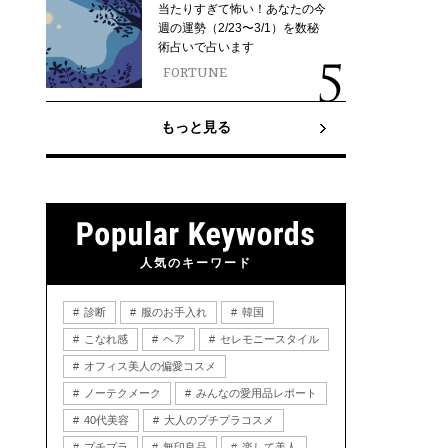
当たりすぎて怖い！あなたの今
週の運勢（2/23〜3/1）を数秘
術占いで占います
FORTUNE
もっと見る
人気のキーワード
診断
服のお手入れ
韓国
こなれ感
ヘア
セレモニースタイル
オフィス美人の偏愛コスメ
ノーテクメーク
みんなの愛用品レポート
40代美容
大人のプチプラコスメ
プチプラ
無印良品
楽して美人