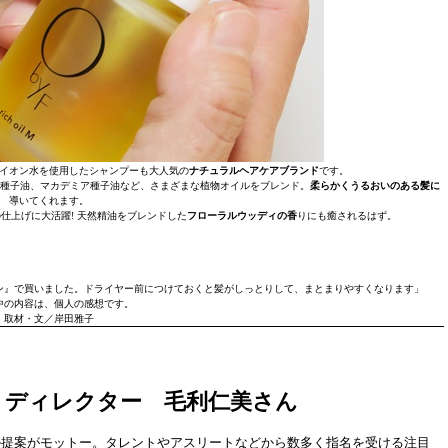
イオン水を使用したシャンプーも大人気の
ナチュラルヘアケアブランド
です。
種子油、マカデミア種子油など、さまざまな植物オイルをブレンド。
柔らかくうるおいのある髪に
導いてくれます。
仕上げに大活躍! 天然精油をブレンドした
フローラルウッディの香
りにも癒されるはず。
ン』で買いました。ドライヤー前につけておくと髪がしっとりして、まとまりやすくなります」
中の内容は、個人の感想です。
取材・文／岸田雅子
アートディレクター 毛利仁美さん
ル提案がモットー。タレントやアスリートなどから数多く指名を受ける注目