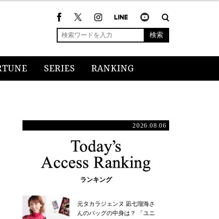
検索
RTUNE
SERIES
RANKING
2026.08.06
ランキング
元タカラジェンヌ 凪七瑠海さ
んのバッグの中身は？ 「ユニ