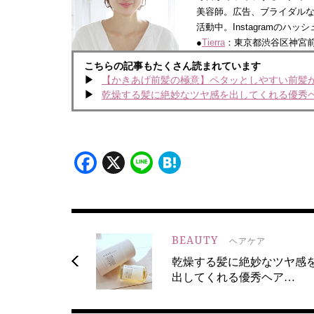
美容師。広告、ブライダル
活動中。Instagramのハッ
●
Tierra
：東京都渋谷区神宮前6-
こちらの記事もたくさん読まれています
【かきあげ前髪の極意】ペタッとしやすい前髪
乾燥する髪に絶妙なツヤ感を出してくれる優秀
Facebook
X
Line
Hatena
BEAUTY
ヘアケア
乾燥する髪に絶妙なツヤ感
出してくれる優秀ヘア…