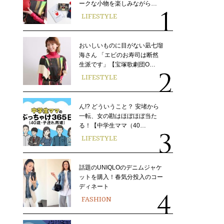
ークな小物を楽しみながら…
LIFESTYLE
おいしいものに目がない凪七瑠
海さん 「エビのお寿司は断然
生派です」【宝塚歌劇団O…
LIFESTYLE
ん!? どういうこと？ 安堵から
一転、女の勘はほぼほぼ当た
る！【中学生ママ（40…
LIFESTYLE
話題のUNIQLOのデニムジャケ
ットを購入！春気分投入のコー
ディネート
FASHION