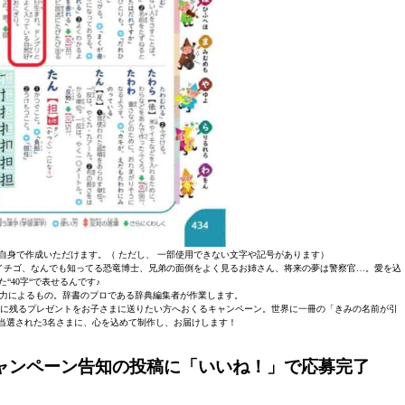
自身で作成いただけます。（ ただし、 一部使用できない文字や記号があります）
イチゴ、なんでも知ってる恐竜博士、兄弟の面倒をよく見るお姉さん、将来の夢は警察官…。愛を込
た“40字“で表せるんです♪
力によるもの。辞書のプロである辞典編集者が作業します。
、心に残るプレゼントをお子さまに送りたい方へおくるキャンペーン。世界に一冊の「きみの名前が引
当選された3名さまに、心を込めて制作し、お届けします！
キャンペーン告知の投稿に「いいね！」で応募完了