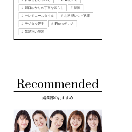
川口ゆかりの丁寧な暮らし
韓国
セレモニースタイル
お料理レシピ代用
デジタル苦手
iPhone使い方
気温別の服装
Recommended
編集部のおすすめ