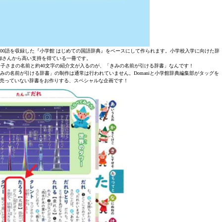
000語を収録した『小学館 はじめての国語辞典』をベースにして作られます。小学校入学に向けた辞
御さんから高い支持を得ている一冊です。
お子さまの名前と約40文字の紹介文が入るのが、「きみの名前が引ける辞書」なんです！
みの名前が引ける辞書」の制作は通常は行われていません。Domaniと小学館辞典編集部がタッグを
売っていない辞書をお作りする、スペシャルな企画です！