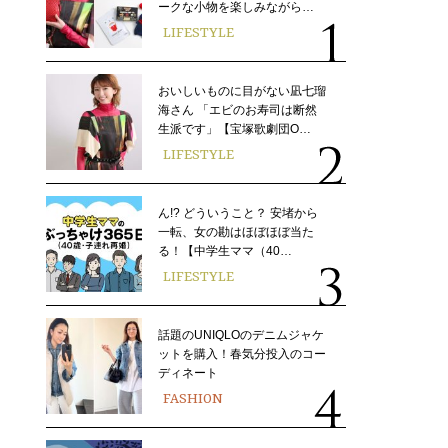
ークな小物を楽しみながら…
LIFESTYLE
おいしいものに目がない凪七瑠
海さん 「エビのお寿司は断然
生派です」【宝塚歌劇団O…
LIFESTYLE
ん!? どういうこと？ 安堵から
一転、女の勘はほぼほぼ当た
る！【中学生ママ（40…
LIFESTYLE
話題のUNIQLOのデニムジャケ
ットを購入！春気分投入のコー
ディネート
FASHION