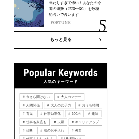
当たりすぎて怖い！あなたの今
週の運勢（2/23〜3/1）を数秘
術占いで占います
FORTUNE
もっと見る
人気のキーワード
今さら聞けない
大人のマナー
人間関係
大人の女子力
おうち時間
育児
仕事効率化
100均
趣味
仕事も家庭も
夫婦
キャリアアップ
診断
服のお手入れ
教育
仕事もおしゃれも
LINE使い方