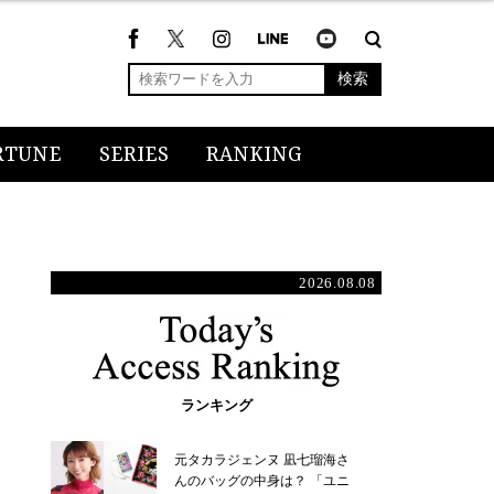
検索
RTUNE
SERIES
RANKING
2026.08.08
ランキング
元タカラジェンヌ 凪七瑠海さ
んのバッグの中身は？ 「ユニ