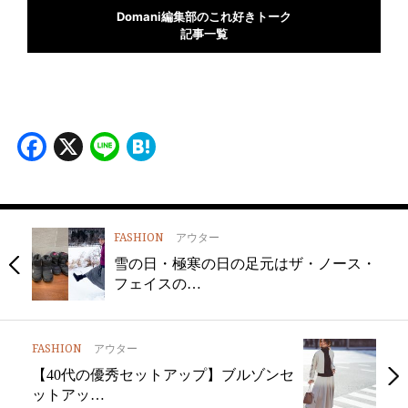
Domani編集部のこれ好きトーク
記事一覧
Facebook
X
Line
Hatena
FASHION
アウター
雪の日・極寒の日の足元はザ・ノース・
フェイスの…
FASHION
アウター
【40代の優秀セットアップ】ブルゾンセ
ットアッ…