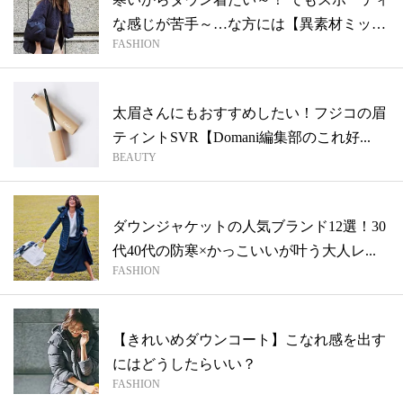
な感じが苦手～…な方には【異素材ミック
FASHION
ス...
太眉さんにもおすすめしたい！フジコの眉
ティントSVR【Domani編集部のこれ好...
BEAUTY
ダウンジャケットの人気ブランド12選！30
代40代の防寒×かっこいいが叶う大人レ...
FASHION
【きれいめダウンコート】こなれ感を出す
にはどうしたらいい？
FASHION