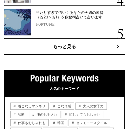
当たりすぎて怖い！あなたの今週の運勢
（2/23〜3/1）を数秘術占いで占います
FORTUNE
もっと見る
人気のキーワード
着こなしマンネリ
こなれ感
大人の女子力
診断
服のお手入れ
忙しくてもおしゃれ
仕事もおしゃれも
韓国
セレモニースタイル