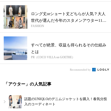
ロング丈orショート丈どちらが人気？大人
世代が選んだ今年のスタメンアウター11
FASHION
連...
すべてが絶景、収益も得られるその仕組み
とは
PR（COCO VILLA on GOETHE）
Recommended by
「アウター」の人気記事
話題のUNIQLOのデニムジャケットを購入！春気分投
入のコーディネート