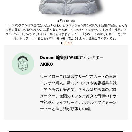
▲約￥100,000
「DUNOのダウンは本当にあったかいよね」とファッション好きの間でも話題の名品。どんな
に寒い日もこのダウンがあれば乗り越えられる！とこの冬ヘビロテ中。これを着て極寒のソ
ウルへ行く日が待ち遠しい日々（早く行けますように）。上質で長く着続けられる、そして
寒い日もアレコレ着こまずOK、モコモコ着ぶくれしない激推しアイテムです。
▶︎
DUNO
Domani編集部 WEBディレクター
AKIKO
ワードローブはほぼプリーツスカートの王道
コンサバ婦人。新しいコスメや美容器具を試
してみるのも好きで、ネイルはやる気のバロ
メーター。無類のエンタメ好きで日韓のドラ
マ視聴がライフワーク。ホテルアフタヌーン
ティーと推し活が頑張りの糧。