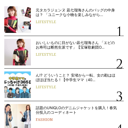
元タカラジェンヌ 凪七瑠海さんのバッグの中身
は？ 「ユニークな小物を楽しみながら…
LIFESTYLE
おいしいものに目がない凪七瑠海さん 「エビの
お寿司は断然生派です」【宝塚歌劇団O…
LIFESTYLE
ん!? どういうこと？ 安堵から一転、女の勘はほ
ぼほぼ当たる！【中学生ママ（40…
LIFESTYLE
話題のUNIQLOのデニムジャケットを購入！春気
分投入のコーディネート
FASHION