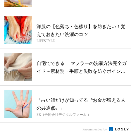
門家...
洋服の【色落ち・色移り】を防ぎたい！覚
えておきたい洗濯のコツ
LIFESTYLE
自宅でできる！ マフラーの洗濯方法完全ガ
イド～素材別・手順と失敗を防ぐポイント
～...
「占い師だけが知ってる〝お金が増える人
の共通点〟」
PR（合同会社デジタルファーム ）
Recommended by