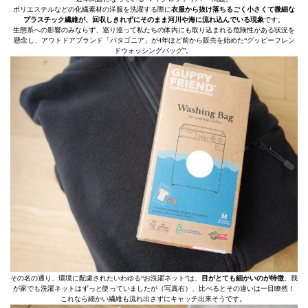
ポリエステルなどの化繊素材の洋服を洗濯する際に
衣服から抜け落ちるごく小さくて微細な
プラスチック繊維が、回収しきれずにそのまま河川や海に流れ込んでいる現象
です。
生態系への影響のみならず、巡り巡って私たちの体内にも取り込まれる危険性がある状況を
懸念し、アウトドアブランド「パタゴニア」が4年ほど前から販売を始めた“グッピーフレン
ドウォッシングバッグ”。
その名の通り、環境に配慮されたいわゆる“お洗濯ネット”は、
目がとても細かいのが特徴
。我
が家でも洗濯ネットはずっと使っていましたが（写真右）、比べるとその違いは一目瞭然！
これなら細かい繊維も流れ出さずにキャッチ出来そうです。