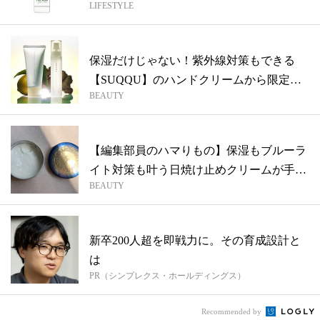
LIFESTYLE
保湿だけじゃない！紫外線対策もできる
【SUQQU】のハンドクリームから限定の
BEAUTY
香り...
【編集部員のハマりもの】保湿もブルーラ
イト対策も叶う日焼け止めクリームが手放
BEAUTY
せな...
新卒200人超を即戦力に。その育成設計と
は
PR（シンプレクス・ホールディングス）
Recommended by