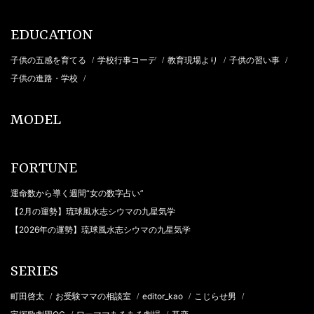
EDUCATION
子供の五感を育てる
学校行事コーデ
教育現場より
子供の習い事
/
/
/
/
子供の進路・学校
/
MODEL
FORTUNE
運命数から導く週間“女の数字占い”
【2月の運勢】琉球風水志シウマの九星気学
【2026年の運勢】琉球風水志シウマの九星気学
SERIES
町田啓太
お受験ママの相談室
editor_kao
こじらせ男
/
/
/
/