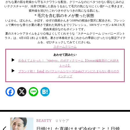
がちな夏の肌を乾燥から守るスクワランを配合。クリームなのにベタつかない肌なじみのよ
いテクスチャーが、冷房で乾燥した肌をうるおして毛穴の気になりにくい肌* へと導きます。
紫外線を浴びたごわつきやざらつきの気になる肌にも。
* 毛穴を含む肌のキメが整った状態
いよかん、ぽんかん、かぼす、ゆずの国産かんきつ100%の精油が贅沢に配合され、フレッシ
ュで爽やかな香りが夏の暑さで疲れた気持ちまでリフレッシュ。100％ヴィーガン＆98.5％天
然由来成分なのもポイントです。
夏のスキンケアタイムをより心地よくしてくれそうな「スチームクリーム ジャパニーズシト
ラス」は、4月13日 (水) より発売。暑さが本格化するこれからの季節にぴったりな限定アイテ
ムを、ぜひチェックしてみてくださいね。
スチームクリーム
あわせて読みたい
出合えてよかった！「Waphyto」のボディクリーム【Domani編集部のこれ好き
トーク】
ブランド初！【uka】のパフュームシリーズはukaファンにたまらない香りのラ
インナップ
Facebook
X
Line
Hatena
BEAUTY
ＵＶケア
日焼けした直後はまず冷やすこと！日焼