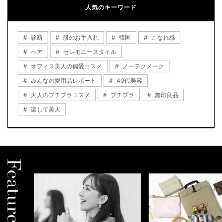
人気のキーワード
診断
服のお手入れ
韓国
こなれ感
ヘア
セレモニースタイル
オフィス美人の偏愛コスメ
ノーテクメーク
みんなの愛用品レポート
40代美容
大人のプチプラコスメ
プチプラ
無印良品
楽して美人