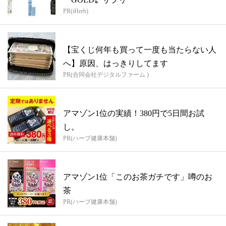
PR(iHerb)
【宝くじ何年も買って一度も当たらない人
へ】原因、はっきりしてます
PR(合同会社デジタルファーム )
アマゾン1位の実績！380円で5日間お試
し。
PR(ハーブ健康本舗)
アマゾン1位「このお茶ガチです」噂のお
茶
PR(ハーブ健康本舗)