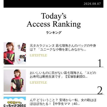
2026.08.07
ランキング
元タカラジェンヌ 凪七瑠海さんのバッグの中身
は？ 「ユニークな小物を楽しみながら…
LIFESTYLE
おいしいものに目がない凪七瑠海さん 「エビの
お寿司は断然生派です」【宝塚歌劇団O…
LIFESTYLE
ん!? どういうこと？ 安堵から一転、女の勘はほ
ぼほぼ当たる！【中学生ママ（40…