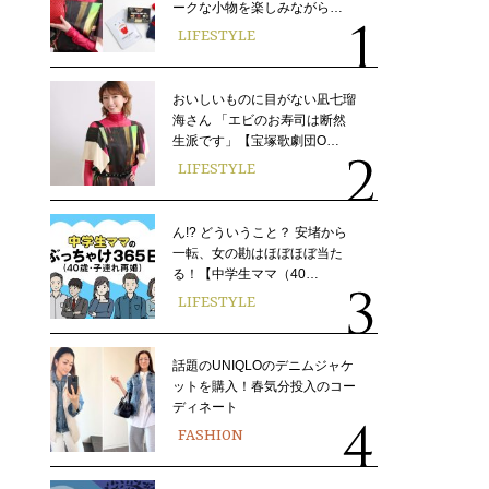
ークな小物を楽しみながら…
LIFESTYLE
おいしいものに目がない凪七瑠
海さん 「エビのお寿司は断然
生派です」【宝塚歌劇団O…
LIFESTYLE
ん!? どういうこと？ 安堵から
一転、女の勘はほぼほぼ当た
る！【中学生ママ（40…
LIFESTYLE
話題のUNIQLOのデニムジャケ
ットを購入！春気分投入のコー
ディネート
FASHION