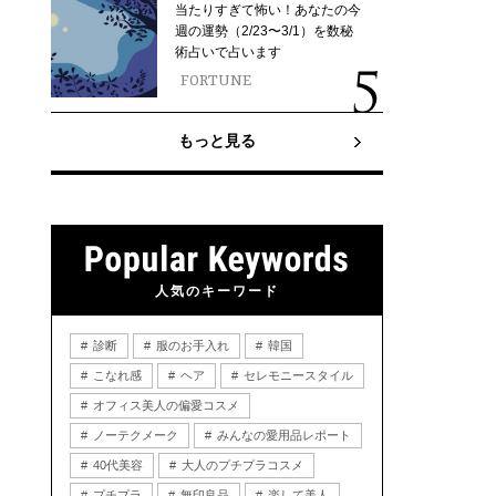
当たりすぎて怖い！あなたの今
週の運勢（2/23〜3/1）を数秘
術占いで占います
FORTUNE
もっと見る
人気のキーワード
診断
服のお手入れ
韓国
こなれ感
ヘア
セレモニースタイル
オフィス美人の偏愛コスメ
ノーテクメーク
みんなの愛用品レポート
40代美容
大人のプチプラコスメ
プチプラ
無印良品
楽して美人