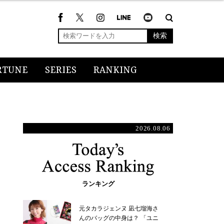
検索
RTUNE
SERIES
RANKING
2026.08.06
ランキング
元タカラジェンヌ 凪七瑠海さ
んのバッグの中身は？ 「ユニ