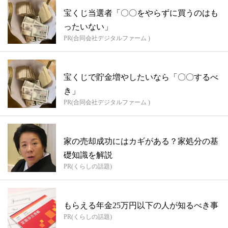
宝くじ当選者「〇〇をやらずに買うのはも
ったいない」
PR(合同会社デジタルファーム )
宝くじで貯金増やしたいなら「〇〇するべ
き」
PR(合同会社デジタルファーム )
家の売却成功にはカギがある？家処分の基
礎知識を解説
PR(くらしの話題)
もらえる年金25万円以下の人が知るべき事
PR(くらしの話題)