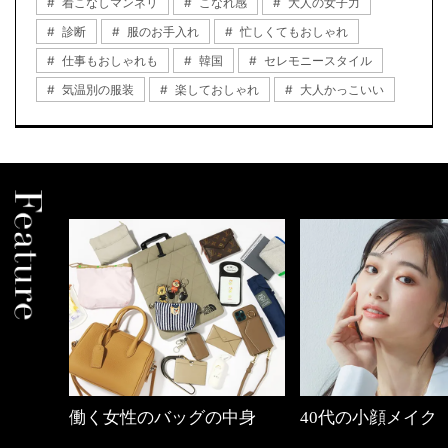
着こなしマンネリ
こなれ感
大人の女子力
診断
服のお手入れ
忙しくてもおしゃれ
仕事もおしゃれも
韓国
セレモニースタイル
気温別の服装
楽しておしゃれ
大人かっこいい
の時間
働く女性のバッグの中身
40代の小顔メイク