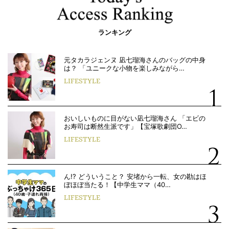
ランキング
元タカラジェンヌ 凪七瑠海さんのバッグの中身
は？ 「ユニークな小物を楽しみながら…
LIFESTYLE
おいしいものに目がない凪七瑠海さん 「エビの
お寿司は断然生派です」【宝塚歌劇団O…
LIFESTYLE
ん!? どういうこと？ 安堵から一転、女の勘はほ
ぼほぼ当たる！【中学生ママ（40…
LIFESTYLE