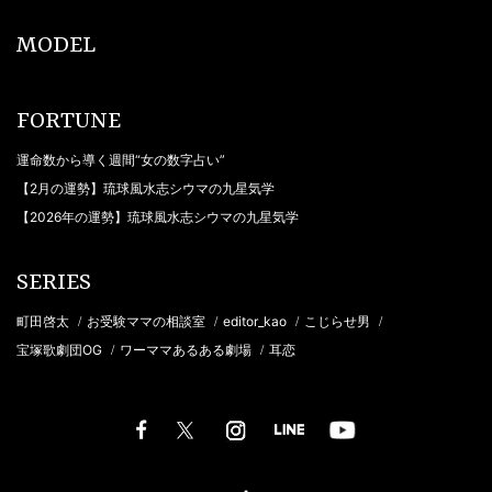
MODEL
FORTUNE
運命数から導く週間“女の数字占い”
【2月の運勢】琉球風水志シウマの九星気学
【2026年の運勢】琉球風水志シウマの九星気学
SERIES
町田啓太
お受験ママの相談室
editor_kao
こじらせ男
/
/
/
/
宝塚歌劇団OG
ワーママあるある劇場
耳恋
/
/