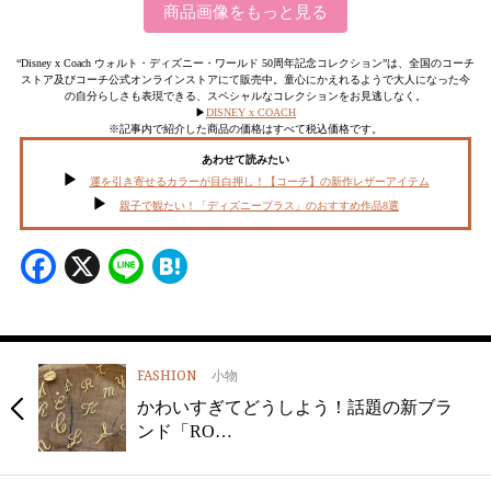
商品画像をもっと見る
“Disney x Coach ウォルト・ディズニー・ワールド 50周年記念コレクション”は、全国のコーチ
ストア及びコーチ公式オンラインストアにて販売中。童心にかえれるようで大人になった今
の自分らしさも表現できる、スペシャルなコレクションをお見逃しなく。
▶︎
DISNEY x COACH
※記事内で紹介した商品の価格はすべて税込価格です。
あわせて読みたい
運を引き寄せるカラーが目白押し！【コーチ】の新作レザーアイテム
親子で観たい！「ディズニープラス」のおすすめ作品8選
Facebook
X
Line
Hatena
FASHION
小物
かわいすぎてどうしよう！話題の新ブラ
ンド「RO…