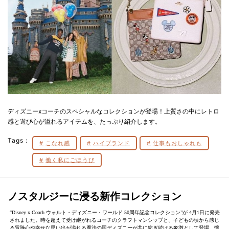
ディズニーxコーチのスペシャルなコレクションが登場！上質さの中にレトロ
感と遊び心が溢れるアイテムを、たっぷり紹介します。
Tags：
こなれ感
ハイブランド
仕事もおしゃれも
働く私にごほうび
ノスタルジーに浸る新作コレクション
“Disney x Coach ウォルト・ディズニー・ワールド 50周年記念コレクション”が 4月1日に発売
されました。時を超えて受け継がれるコーチのクラフトマンシップと、子どもの頃から感じ
る冒険心や幸せな思い出が溢れる魔法の国ディズニーが共に紡ぎ続ける象徴として登場。懐