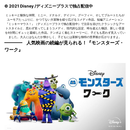
© 2021 Disney /ディズニープラスで独占配信中
ミッキーと愉快な仲間、ミニー、ドナルド、デイジー、グーフィー、そしてプルートたちが
ユーモアたっぷりに、かつてない大冒険を繰り広げるコメディ作品。短編アニメーション
『ミッキーマウス！』（ディズニープラスで独占配信中）で注目を浴びたクラシックなアー
トスタイルと、思わず笑ってしまうコメディ、現代的な設定、時を超えた物語、新しい音楽
を8分間にギュッと凝縮した作品。テンポよく進むストーリーに、子どもも思わず見入ってい
ました。大人にはなんだか懐かしく、子どもには新鮮な独特の世界観が広がりますよ。
人気映画の続編が見られる！『モンスターズ・
ワーク』