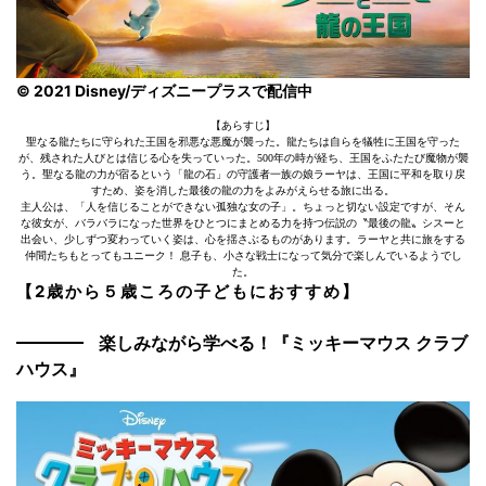
© 2021 Disney/ディズニープラスで配信中
【あらすじ】
聖なる龍たちに守られた王国を邪悪な悪魔が襲った。龍たちは自らを犠牲に王国を守った
が、残された人びとは信じる心を失っていった。500年の時が経ち、王国をふたたび魔物が襲
う。聖なる龍の力が宿るという「龍の石」の守護者一族の娘ラーヤは、王国に平和を取り戻
すため、姿を消した最後の龍の力をよみがえらせる旅に出る。
主人公は、「人を信じることができない孤独な女の子」。ちょっと切ない設定ですが、そん
な彼女が、バラバラになった世界をひとつにまとめる力を持つ伝説の〝最後の龍〟シスーと
出会い、少しずつ変わっていく姿は、心を揺さぶるものがあります。ラーヤと共に旅をする
仲間たちもとってもユニーク！ 息子も、小さな戦士になって気分で楽しんでいるようでし
た。
【2歳から５歳ころの子どもにおすすめ】
楽しみながら学べる！『ミッキーマウス クラブ
ハウス』