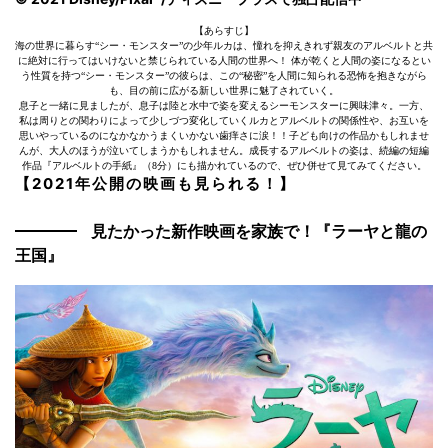
【あらすじ】
海の世界に暮らす“シー・モンスター”の少年ルカは、憧れを抑えきれず親友のアルベルトと共
に絶対に行ってはいけないと禁じられている人間の世界へ！ 体が乾くと人間の姿になるとい
う性質を持つ“シー・モンスター”の彼らは、この“秘密”を人間に知られる恐怖を抱きながら
も、目の前に広がる新しい世界に魅了されていく。
息子と一緒に見ましたが、息子は陸と水中で姿を変えるシーモンスターに興味津々。一方、
私は周りとの関わりによって少しづつ変化していくルカとアルベルトの関係性や、お互いを
思いやっているのになかなかうまくいかない歯痒さに涙！！子ども向けの作品かもしれませ
んが、大人のほうが泣いてしまうかもしれません。成長するアルベルトの姿は、続編の短編
作品『アルベルトの手紙』（8分）にも描かれているので、ぜひ併せて見てみてください。
【2021年公開の映画も見られる！】
見たかった新作映画を家族で！『ラーヤと龍の
王国』