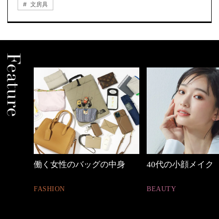
文房具
中身
40代の小顔メイク
優木まおみさん「
割。」
BEAUTY
LIFESTYLE