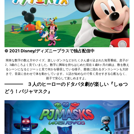
© 2021 Disney/ディズニープラスで独占配信中
簡単な数字の数え方やクイズ、楽しいダンスなどがたくさん盛り込まれた知育番組。息子が
2、3歳のころよく見ていました。数字に興味を持ちはじめた現在１歳8ヶ月の娘は、数を数え
るシーンになるとジーッと見て何かを吸収している様子。最後に流れるダンスシーンも大好
きで、音楽に合わせて体を動かしています。１話が短めなので長く見せすぎる心配もなく、
親子で安心して楽しめますよ。
３人のヒーローのドタバタ劇が楽しい『しゅつ
どう！パジャマスク』