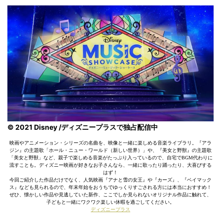
© 2021 Disney /ディズニープラスで独占配信中
映画やアニメーション・シリーズの名曲を、映像と一緒に楽しめる音楽ライブラリ。『アラ
ジン』の主題歌「ホール・ニュー・ワールド（新しい世界）」や、『美女と野獣』の主題歌
「美女と野獣」など、親子で楽しめる音楽がたっぷり入っているので、自宅でBGM代わりに
流すことも。ディズニー映画が好きなお子さんなら、一緒に歌ったり踊ったり、大喜びする
はず！
今回ご紹介した作品だけでなく、人気映画『アナと雪の女王』や『カーズ』、『ベイマック
ス』なども見られるので、年末年始をおうちでゆっくりすごされる方には本当におすすめ！
ぜひ、懐かしい作品や見逃していた新作、ここでしか見られないオリジナル作品に触れて、
子どもと一緒にワクワク楽しい休暇を過ごしてください。
ディズニープラス