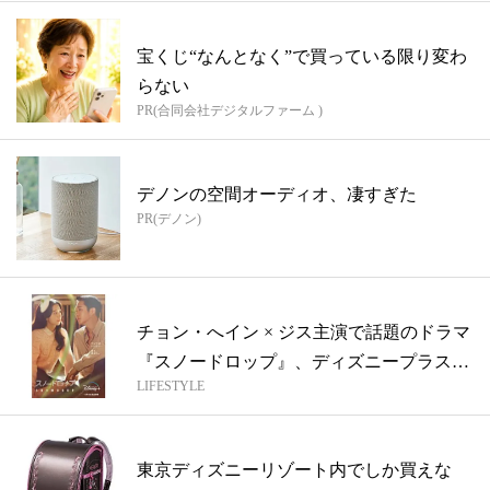
宝くじ“なんとなく”で買っている限り変わ
らない
PR(合同会社デジタルファーム )
デノンの空間オーディオ、凄すぎた
PR(デノン)
チョン・へイン × ジス主演で話題のドラマ
『スノードロップ』、ディズニープラス
LIFESTYLE
「...
東京ディズニーリゾート内でしか買えな