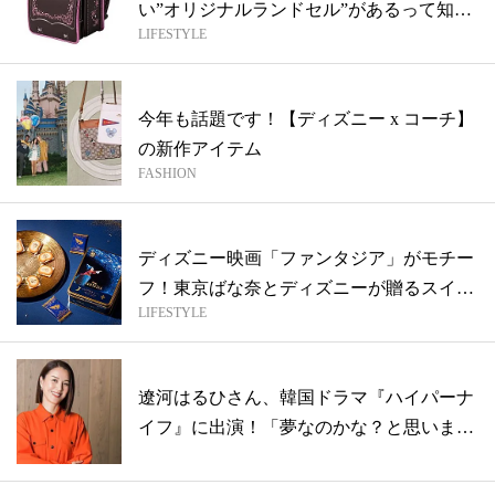
い”オリジナルランドセル”があるって知っ
LIFESTYLE
てた...
今年も話題です！【ディズニー x コーチ】
の新作アイテム
FASHION
ディズニー映画「ファンタジア」がモチー
フ！東京ばな奈とディズニーが贈るスイー
LIFESTYLE
ツは...
遼河はるひさん、韓国ドラマ『ハイパーナ
イフ』に出演！「夢なのかな？と思いまし
た」