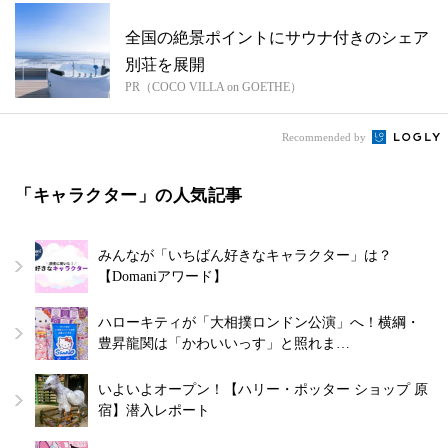
全国の絶景ポイントにサウナ付きのシェア
別荘を展開
PR（COCO VILLA on GOETHE）
Recommended by
「キャラクター」の人気記事
みんなが「いちばん好きなキャラクター」は？
【Domaniアワード】
ハローキティが「大相撲ロンドン公演」へ！横綱・
豊昇龍関は「かわいいっす」と照れま…
いよいよオープン！【ハリー・ポッター ショップ 原
宿】潜入レポート