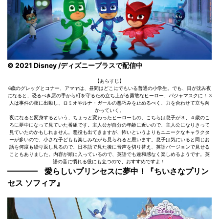
© 2021 Disney /ディズニープラスで配信中
【あらすじ】
6歳のグレッグとコナー、アマヤは、昼間はどこにでもいる普通の小学生。でも、日が沈み夜
になると、恐るべき悪の手から町を守るため立ち上がる勇敢なヒーロー、パジャマスクに！ 3
人は事件の夜に出動し、ロミオやルナ・ガールの悪巧みを止めるべく、力を合わせて立ち向
かっていく。
夜になると変身するという、ちょっと変わったヒーローもの。こちらは息子が３、４歳のこ
ろに夢中になって見ていた番組です。主人公が自分の年齢に近いので、主人公になりきって
見ていたのかもしれません。悪役も出てきますが、怖いというよりもユニークなキャラクタ
ーが多いので、小さな子どもも楽しみながら見られると思います。息子は気にいると同じお
話を何度も繰り返し見るので、日本語で見た後に音声を切り替え、英語バージョンで見せる
こともありました。内容が頭に入っているので、英語でも違和感なく楽しめるようです。英
語の音に慣れる役にも立つので、おすすめですよ！
愛らしいプリンセスに夢中！『ちいさなプリン
セス ソフィア』