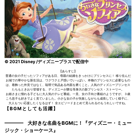
© 2021 Disney /ディズニープラスで配信中
【あらすじ】
普通の女の子だったソフィアがある日、母親の結婚をきっかけにプリンセスに！ 移り住んだ
お城での華やかな新生活は、ワクワクと戸惑いでいっぱい。本物のプリンセスに必要なもの
は、着飾った外見ではなく、聡明で気品ある内面を磨くこと。人気のディズニープリンセス
たちもときおり登場する、ディズニーが贈る等身大の新プリンセス・ストーリー。
お姫さまに憧れる子どもに大人気のテレビ番組。一見、女の子向け番組のようですが、３歳
ころ息子も好きでよく見ていました。小さな女の子が失敗しながらも成長していく様子に、
大人もつい応援したくなるはず！ 全エピソードまとめて見られるのもうれしいですね。
【BGMとしても活躍】
大好きな名曲をBGMに！『ディズニー・ミュー
ジック・ショーケース』