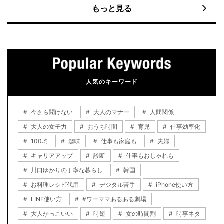
もっと見る
人気のキーワード
今さら聞けない
大人のマナー
人間関係
大人の女子力
おうち時間
育児
仕事効率化
100均
趣味
仕事も家庭も
夫婦
キャリアアップ
診断
仕事もおしゃれも
川口ゆかりの丁寧な暮らし
韓国
お料理レシピ代用
デジタル苦手
iPhone使い方
LINE使い方
#ワーママあるある劇場
大人かっこいい
時短
女の時間割
時事ネタ