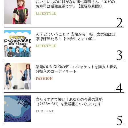
おいしいものに目がない凪七瑠海さん 「エビの
お寿司は断然生派です」【宝塚歌劇団O…
LIFESTYLE
ん!? どういうこと？ 安堵から一転、女の勘はほ
ぼほぼ当たる！【中学生ママ（40…
LIFESTYLE
話題のUNIQLOのデニムジャケットを購入！春気
分投入のコーディネート
FASHION
当たりすぎて怖い！あなたの今週の運勢
（2/23〜3/1）を数秘術占いで占います
FORTUNE