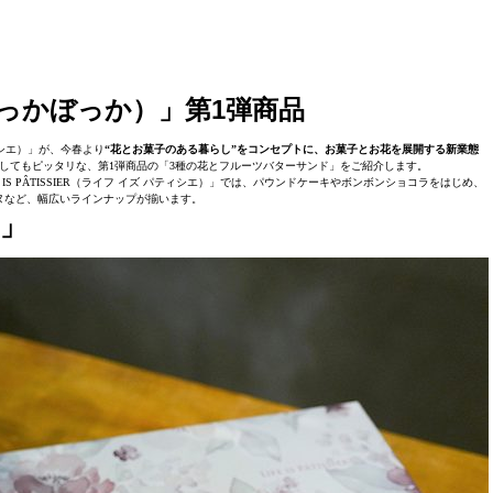
っかぼっか）」第1弾商品
ティシエ）」が、今春より
“花とお菓子のある暮らし”をコンセプトに、お菓子とお花を展開する新業態
してもピッタリな、第1弾商品の「3種の花とフルーツバターサンド」をご紹介します。
S PÂTISSIER（ライフ イズ パティシエ）」では、パウンドケーキやボンボンショコラをはじめ、
ヌなど、幅広いラインナップが揃います。
」