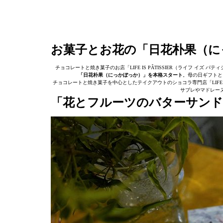
お菓子とお花の「日花朴果（に
チョコレートと焼き菓子のお店「LIFE IS PÂTISSIER（ライフ イズ パ
「日花朴果（にっかぼっか）」を本格スタート
。母の日ギフトと
チョコレートと焼き菓子を中心としたテイクアウトのショコラ専門店「LIFE I
サブレやマドレー
「花とフルーツのバターサンド