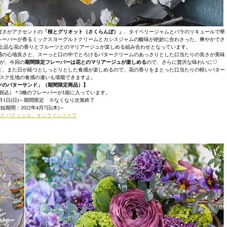
ぱさがアクセントの
「桜とグリオット（さくらんぼ）」
、タイベリージャムとバラのリキュールで華
レーバーが香るミックスヨーグルトクリームとカシスジャムの酸味が絶妙に合わさった、爽やかでさ
も上品な花の香りとフルーツとのマリアージュが楽しめる組み合わせとなっています。
感の心地良さと、スーっと口の中でとろけるバタークリームのあっさりとした口当たりの良さが美味
が、今回の
期間限定フレーバーは花とのマリアージュが楽しめる
ので、さらに贅沢な味わいに♡
と、また日が経つとしっとりとした食感が楽しめるので、花の香りをまとった口当たりの軽いバター
スク生地の食感の違いも堪能できますよ。
ツのバターサンド」（期間限定商品）】
り／税込）＊3種のフレーバーが1箱に入っています。
5月1日(日)～期間限定 ※なくなり次第終了
始期間：2022年4月7日(木)～
イズ パティシエ」オンラインストア