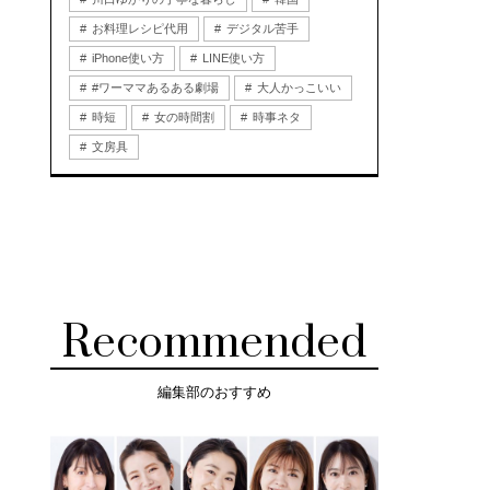
お料理レシピ代用
デジタル苦手
iPhone使い方
LINE使い方
#ワーママあるある劇場
大人かっこいい
時短
女の時間割
時事ネタ
文房具
Recommended
編集部のおすすめ