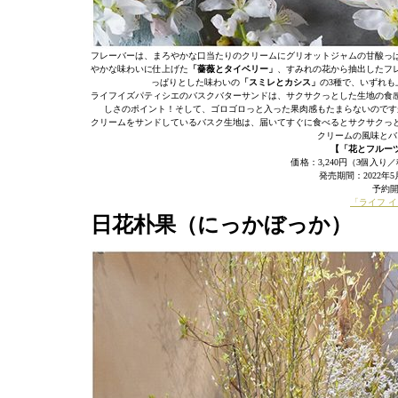
フレーバーは、まろやかな口当たりのクリームにグリオットジャムの甘酸っ
やかな味わいに仕上げた
「薔薇とタイベリー」
、すみれの花から抽出したフ
っぱりとした味わいの
「スミレとカシス」
の3種で、いずれ
ライフイズパティシエのバスクバターサンドは、サクサクっとした生地の食
しさのポイント！そして、ゴロゴロっと入った果肉感もたまらないのです
クリームをサンドしているバスク生地は、届いてすぐに食べるとサクサクっ
クリームの風味とバ
【「花とフルー
価格：3,240円（3個入
発売期間：2022年
予約開
「ライフ 
日花朴果（にっかぼっか）