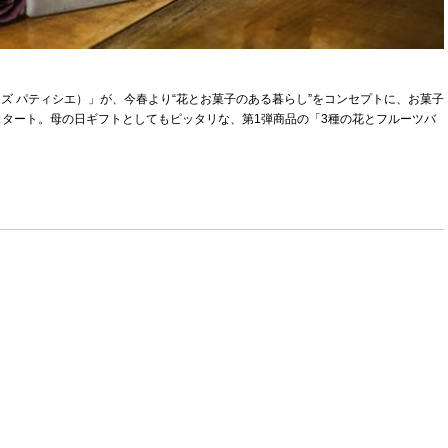
ライフ イズ パティシエ）」が、今春より“花とお菓子のある暮らし”をコンセプトに、お菓子
タート。母の日ギフトとしてもピッタリな、第1弾商品の「3種の花とフルーツバ