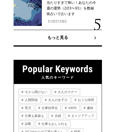
当たりすぎて怖い！あなたの今
週の運勢（2/23〜3/1）を数秘
術占いで占います
FORTUNE
もっと見る
人気のキーワード
今さら聞けない
大人のマナー
人間関係
大人の女子力
おうち時間
育児
仕事効率化
100均
趣味
仕事も家庭も
夫婦
キャリアアップ
診断
仕事もおしゃれも
川口ゆかりの丁寧な暮らし
韓国