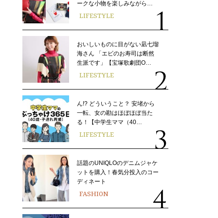
ークな小物を楽しみながら…
LIFESTYLE
おいしいものに目がない凪七瑠
海さん 「エビのお寿司は断然
生派です」【宝塚歌劇団O…
LIFESTYLE
ん!? どういうこと？ 安堵から
一転、女の勘はほぼほぼ当た
る！【中学生ママ（40…
LIFESTYLE
話題のUNIQLOのデニムジャケ
ットを購入！春気分投入のコー
ディネート
FASHION