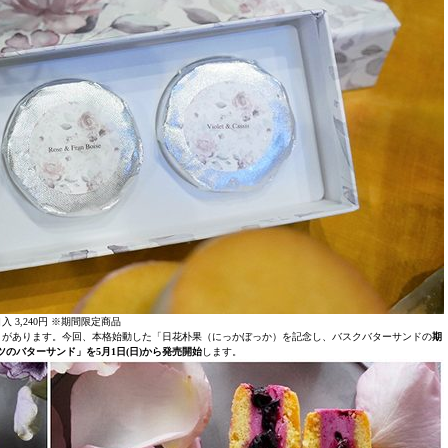
入 3,240円 ※期間限定商品
」があります。今回、本格始動した「日花朴果（にっかぼっか）を記念し、バスクバターサンドの
期
のバターサンド」を5月1日(日)から発売開始
します。