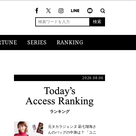
検索
RTUNE
SERIES
RANKING
2026.08.06
ランキング
元タカラジェンヌ 凪七瑠海さ
んのバッグの中身は？ 「ユニ