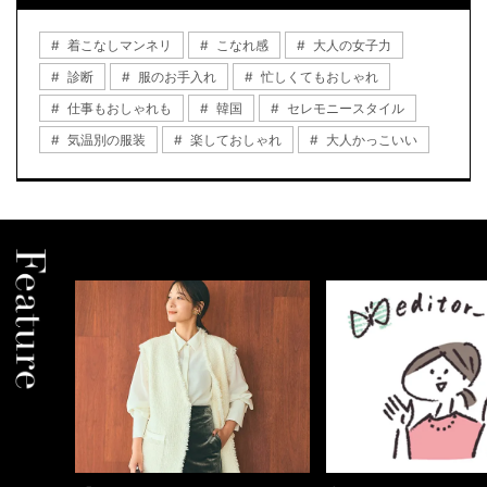
着こなしマンネリ
こなれ感
大人の女子力
診断
服のお手入れ
忙しくてもおしゃれ
仕事もおしゃれも
韓国
セレモニースタイル
気温別の服装
楽しておしゃれ
大人かっこいい