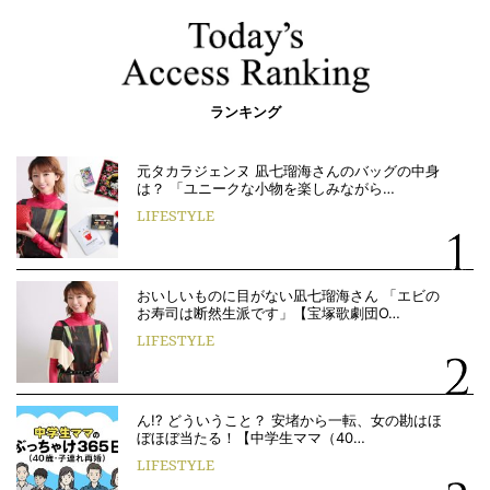
ランキング
元タカラジェンヌ 凪七瑠海さんのバッグの中身
は？ 「ユニークな小物を楽しみながら…
LIFESTYLE
おいしいものに目がない凪七瑠海さん 「エビの
お寿司は断然生派です」【宝塚歌劇団O…
LIFESTYLE
ん!? どういうこと？ 安堵から一転、女の勘はほ
ぼほぼ当たる！【中学生ママ（40…
LIFESTYLE