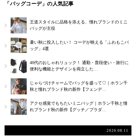
「バッグコーデ」の人気記事
王道スタイルに品格を添える、憧れブランドのミニ
バッグが主役
暑い秋に投入したい！ コーデが映える「ふわもこバ
ッグ」4選
40代のおしゃれリュック！ 通勤・普段使い・旅行に
便利な機能とデザインを両立した…
じゃらづけチャームでバッグを盛って♡｜ホラン千
秋と憧れブランド秋の新作【フェンデ…
アクセ感覚でもちたいミニバッグ｜ホラン千秋と憧
れブランド秋の新作【グッチ／プラダ…
2026.08.11