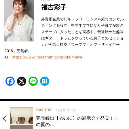
福吉彩子
外資系企業で15年・フリーランスを経てコンサル
ティングを設立。中学生ママになり子育てが次の
ステージに入ったことを実感中。最近始めた趣味
はギター、ドラムをやっている息子とのセッショ
ンが今の目標♡「ワーママ・オブ・ザ・イヤー
2016」受賞者。
IG：
https://www.instagram.com/fuku44aya
Facebook
X
Line
Hatena
FASHION
バッグコーデ
完売続出【VASIC】の展示会で発見！こ
の夏の…