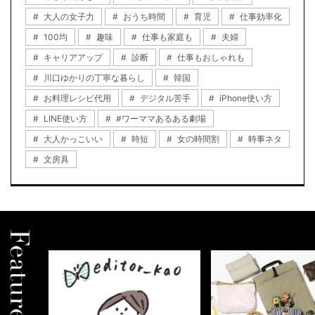
大人の女子力
おうち時間
育児
仕事効率化
100均
趣味
仕事も家庭も
夫婦
キャリアアップ
診断
仕事もおしゃれも
川口ゆかりの丁寧な暮らし
韓国
お料理レシピ代用
デジタル苦手
iPhone使い方
LINE使い方
#ワーママあるある劇場
大人かっこいい
時短
女の時間割
時事ネタ
文房具