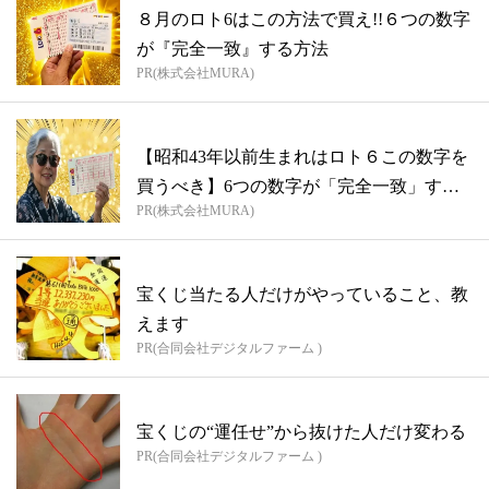
８月のロト6はこの方法で買え!!６つの数字
が『完全一致』する方法
PR(株式会社MURA)
【昭和43年以前生まれはロト６この数字を
買うべき】6つの数字が「完全一致」する
PR(株式会社MURA)
方...
宝くじ当たる人だけがやっていること、教
えます
PR(合同会社デジタルファーム )
宝くじの“運任せ”から抜けた人だけ変わる
PR(合同会社デジタルファーム )