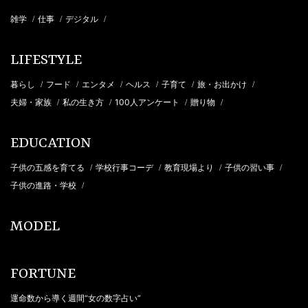
雑学
仕事
デジタル
/
/
/
LIFESTYLE
暮らし
フード
エンタメ
ヘルス
子育て
旅・お出かけ
/
/
/
/
/
/
夫婦・家族
私の生き方
100人アンケート
贈り物
/
/
/
/
EDUCATION
子供の五感を育てる
学校行事コーデ
教育現場より
子供の習い事
/
/
/
/
子供の進路・学校
/
MODEL
FORTUNE
運命数から導く週間“女の数字占い”