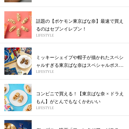
話題の【ポケモン東京ばな奈】最速で買え
るのはセブンイレブン！
LIFESTYLE
ミッキーシェイプや帽子が描かれたスペシ
ャルすぎる東京ばな奈はスペシャルポスト
LIFESTYLE
カー...
コンビニで買える！【東京ばな奈 × ドラえ
もん】がとんでもなくかわいい
LIFESTYLE