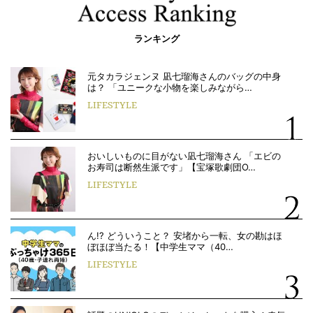
ランキング
元タカラジェンヌ 凪七瑠海さんのバッグの中身
は？ 「ユニークな小物を楽しみながら…
LIFESTYLE
おいしいものに目がない凪七瑠海さん 「エビの
お寿司は断然生派です」【宝塚歌劇団O…
LIFESTYLE
ん!? どういうこと？ 安堵から一転、女の勘はほ
ぼほぼ当たる！【中学生ママ（40…
LIFESTYLE