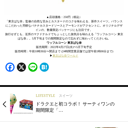
▲店頭価格：250円（税込）
「東京ばな奈」監修の自然な甘みとカスタードのコクを味わえる、新作スイーツ。バランス
にこだわった芳醇なバナナカスタードソースとアーモンドがアクセントに。オリジナルデザ
インの、数量限定パッケージにも注目です。
旅行せずとも、近所のマクドナルドでちょっとした旅気分を味わえる「ワッフルコーン 東京
ばな奈」。5月下旬までの期間限定なので忘れずに味わってくださいね。
ワッフルコーン 東京ばな奈
販売期間：2022年4月27日(水)〜5月下旬予定
販売時間：午前10時30分〜閉店まで (24時間営業店舗では翌午前1時00分まで)
▶
東京ばな奈ワールド
Facebook
X
Line
Hatena
LIFESTYLE
スイーツ
ドラクエと初コラボ！ サーティワンの
期間限定「…