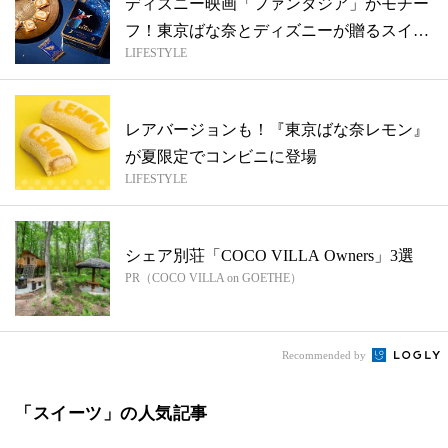
ディズニー映画「ファンタジア」がモチー
フ！東京ばな奈とディズニーが贈るスイー
LIFESTYLE
ツは...
レアバージョンも！『東京ばな奈レモン』
が夏限定でコンビニに登場
LIFESTYLE
シェア別荘「COCO VILLA Owners」3選
PR（COCO VILLA on GOETHE）
Recommended by
「スイーツ」の人気記事