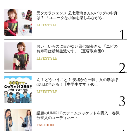
元タカラジェンヌ 凪七瑠海さんのバッグの中身
は？ 「ユニークな小物を楽しみながら…
LIFESTYLE
おいしいものに目がない凪七瑠海さん 「エビの
お寿司は断然生派です」【宝塚歌劇団O…
LIFESTYLE
ん!? どういうこと？ 安堵から一転、女の勘はほ
ぼほぼ当たる！【中学生ママ（40…
LIFESTYLE
話題のUNIQLOのデニムジャケットを購入！春気
分投入のコーディネート
FASHION