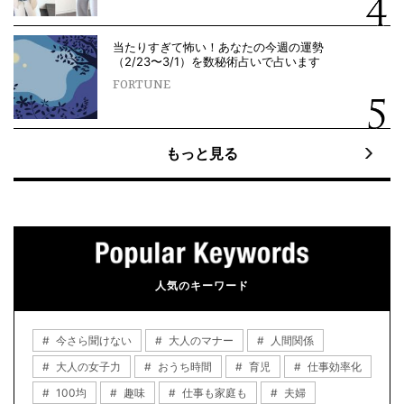
当たりすぎて怖い！あなたの今週の運勢
（2/23〜3/1）を数秘術占いで占います
FORTUNE
もっと見る
人気のキーワード
今さら聞けない
大人のマナー
人間関係
大人の女子力
おうち時間
育児
仕事効率化
100均
趣味
仕事も家庭も
夫婦