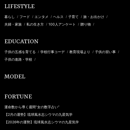
LIFESTYLE
暮らし
フード
エンタメ
ヘルス
子育て
旅・お出かけ
/
/
/
/
/
/
夫婦・家族
私の生き方
100人アンケート
贈り物
/
/
/
/
EDUCATION
子供の五感を育てる
学校行事コーデ
教育現場より
子供の習い事
/
/
/
/
子供の進路・学校
/
MODEL
FORTUNE
運命数から導く週間“女の数字占い”
【2月の運勢】琉球風水志シウマの九星気学
【2026年の運勢】琉球風水志シウマの九星気学