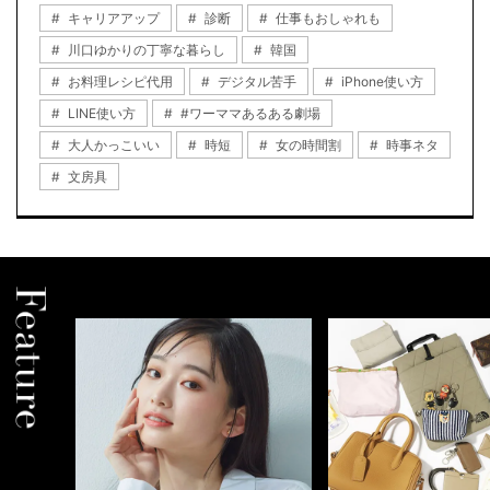
キャリアアップ
診断
仕事もおしゃれも
川口ゆかりの丁寧な暮らし
韓国
お料理レシピ代用
デジタル苦手
iPhone使い方
LINE使い方
#ワーママあるある劇場
大人かっこいい
時短
女の時間割
時事ネタ
文房具