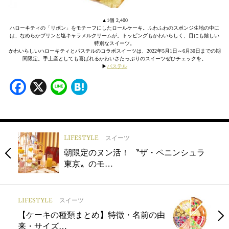
▲1個 2,400
ハローキティの「リボン」をモチーフにしたロールケーキ。ふわふわのスポンジ生地の中に
は、なめらかプリンと塩キャラメルクリームが。トッピングもかわいらしく、目にも嬉しい
特別なスイーツ。
かわいらしいハローキティとパステルのコラボスイーツは、2022年5月1日～6月30日までの期
間限定。手土産としても喜ばれるかわいさたっぷりのスイーツぜひチェックを。
▶
パステル
Facebook
X
Line
Hatena
LIFESTYLE
スイーツ
朝限定のヌン活！ 〝ザ・ペニンシュラ
東京〟のモ…
LIFESTYLE
スイーツ
【ケーキの種類まとめ】特徴・名前の由
来・サイズ…