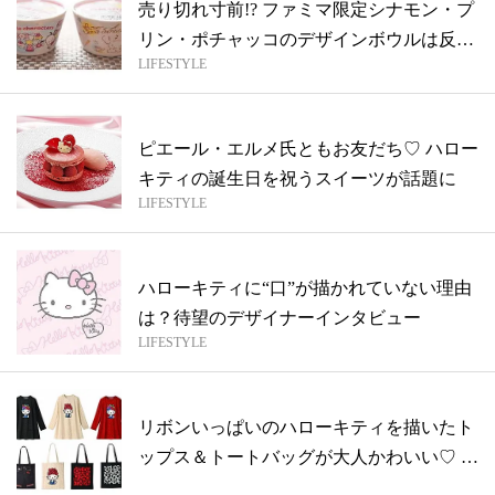
売り切れ寸前!? ファミマ限定シナモン・プ
リン・ポチャッコのデザインボウルは反
LIFESTYLE
則...
ピエール・エルメ氏ともお友だち♡ ハロー
キティの誕生日を祝うスイーツが話題に
LIFESTYLE
ハローキティに“口”が描かれていない理由
は？待望のデザイナーインタビュー
LIFESTYLE
リボンいっぱいのハローキティを描いたト
ップス＆トートバッグが大人かわいい♡ ワ
コ...