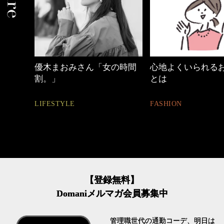
の時間
心地よくいられるおしゃれ
【ワーママのきれ
とは
ュアル通勤】
FASHION
FASHION
【登録無料】
Domaniメルマガ会員募集中
管理職世代の通勤コーデ、明日は