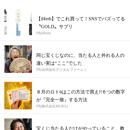
【iHerb】でこれ買って！SNSでバズってる
〝GOLD〟サプリ
PR(iHerb)
同じ宝くじなのに、当たる人と外れる人の
違い実は“ここ”でした
PR(合同会社デジタルファーム )
８月のロト6はこの方法で買え!!６つの数字
が『完全一致』する方法
PR(株式会社MURA)
宝くじ当たる人だけがやっていること、教