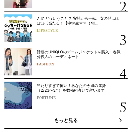
ん!? どういうこと？ 安堵から一転、女の勘はほ
ぼほぼ当たる！【中学生ママ（40…
LIFESTYLE
話題のUNIQLOのデニムジャケットを購入！春気
分投入のコーディネート
FASHION
当たりすぎて怖い！あなたの今週の運勢
（2/23〜3/1）を数秘術占いで占います
FORTUNE
もっと見る