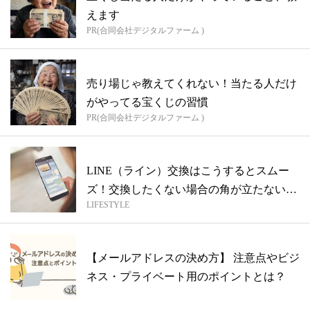
えます
PR(合同会社デジタルファーム )
売り場じゃ教えてくれない！当たる人だけ
がやってる宝くじの習慣
PR(合同会社デジタルファーム )
LINE（ライン）交換はこうするとスムー
ズ！交換したくない場合の角が立たない断
LIFESTYLE
り...
【メールアドレスの決め方】 注意点やビジ
ネス・プライベート用のポイントとは？