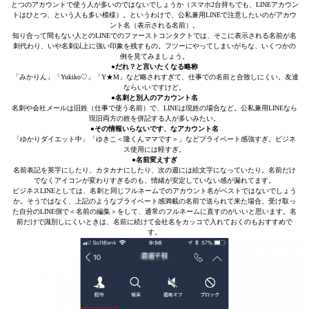
とつのアカウントで使う人が多いのではないでしょうか（スマホ2台持ちでも、LINEアカウン
トはひとつ、という人も多い模様）。というわけで、公私兼用LINEで注意したいのがアカウ
ント名（表示される名前）。
知り合って間もない人とのLINEでのファーストコンタクトでは、そこに表示される名前が名
刺代わり、いや名刺以上に強い印象を残すもの。フツーにやってしまいがちな、いくつかの
例を見てみましょう。
●だれ？と言いたくなる略称
「みかりん」「Yukiko♡」「Y★M」など略されすぎて、仕事での名前と合致しにくい。友達
ならいいですけど。
●名刺と別人のアカウント名
名刺や会社メールは旧姓（仕事で使う名前）で、LINEは現姓の場合など。公私兼用LINEなら
現旧両方の姓を併記する人が多いみたい。
●その情報いらないです、なアカウント名
「ゆかりダイエット中」「ゆきこ＜隆くんママです＞」などプライベート感強すぎ。ビジネ
ス使用には軽すぎ。
●名前変えすぎ
名前表記を英字にしたり、カタカナにしたり、次の週には絵文字になっていたり。名前だけ
でなくアイコンが変わりすぎるのも、情緒が安定していない感が漏れてます。
ビジネスLINEとしては、名刺と同じフルネームでのアカウント名がベストではないでしょう
か。そうではなく、上記のようなプライベート感満載の名前で送られて来た場合、受け取っ
た自分のLINE側で＜名前の編集＞をして、通常のフルネームに直すのがいいと思います。名
前だけで識別しにくいときは、名前に続けて会社名をカッコで入れておくのもおすすめで
す。