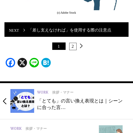
(c) Adobe Stock
「差し支えなければ」を使用する際の注意点
1
2
Facebook
X
Line
Hatena
WORK
挨拶・マナー
「とても」の言い換え表現とは｜シーン
に合った言…
WORK
挨拶・マナー