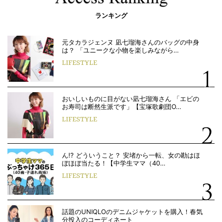
ランキング
元タカラジェンヌ 凪七瑠海さんのバッグの中身
は？ 「ユニークな小物を楽しみながら…
LIFESTYLE
おいしいものに目がない凪七瑠海さん 「エビの
お寿司は断然生派です」【宝塚歌劇団O…
LIFESTYLE
ん!? どういうこと？ 安堵から一転、女の勘はほ
ぼほぼ当たる！【中学生ママ（40…
LIFESTYLE
話題のUNIQLOのデニムジャケットを購入！春気
分投入のコーディネート