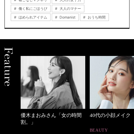
働く私にごほうび
大人のマナー
ほめられアイテム
Domanist
おうち時間
木まおみさん「女の時間
40代の小顔メイク
。」
BEAUTY