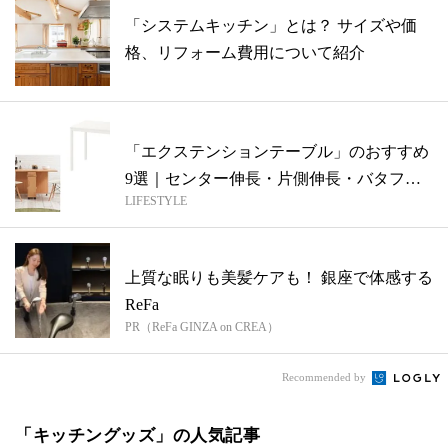
「システムキッチン」とは？ サイズや価
格、リフォーム費用について紹介
「エクステンションテーブル」のおすすめ
9選｜センター伸長・片側伸長・バタフラ
LIFESTYLE
イタ...
上質な眠りも美髪ケアも！ 銀座で体感する
ReFa
PR（ReFa GINZA on CREA）
Recommended by
「キッチングッズ」の人気記事