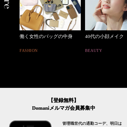
中身
40代の小顔メイク
【ワーママのきれ
ュアル通勤】
BEAUTY
FASHION
【登録無料】
Domaniメルマガ会員募集中
管理職世代の通勤コーデ、明日は