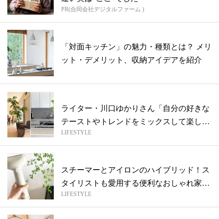
PR(合同会社デジタルファーム )
「対面キッチン」の魅力・種類とは？ メリ
ット・デメリット、収納アイデアを紹介
ライター・川口ゆかりさん「自分の好きな
テーストやトレンドをミックスして楽しん
LIFESTYLE
でい...
スチーマーとアイロンのハイブリッド！ス
タイリストも愛用する便利なおしゃれ家電
LIFESTYLE
とは...