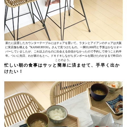
新たに設置したカウンターテーブルにはチェアを置いて。ラタンとアイアンのチェアは大阪
に実店舗を構える〝KANMURYOU〟さんで見つけたもの。一脚33,000円と予算はかなりオー
バーしていましたが、これ以上のものに出会える自信がなかったので予約して待つこと約半
年。ついに先日、わが家のもとへ。ドキドキしながらダンボールを開けたのがまるで昨日の
ことのよう。
忙しい朝の食事はサッと簡単に済ませて、手早く出か
けたい！