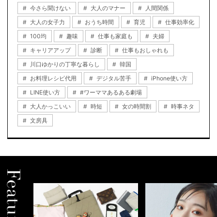
今さら聞けない
大人のマナー
人間関係
大人の女子力
おうち時間
育児
仕事効率化
100均
趣味
仕事も家庭も
夫婦
キャリアアップ
診断
仕事もおしゃれも
川口ゆかりの丁寧な暮らし
韓国
お料理レシピ代用
デジタル苦手
iPhone使い方
LINE使い方
#ワーママあるある劇場
大人かっこいい
時短
女の時間割
時事ネタ
文房具