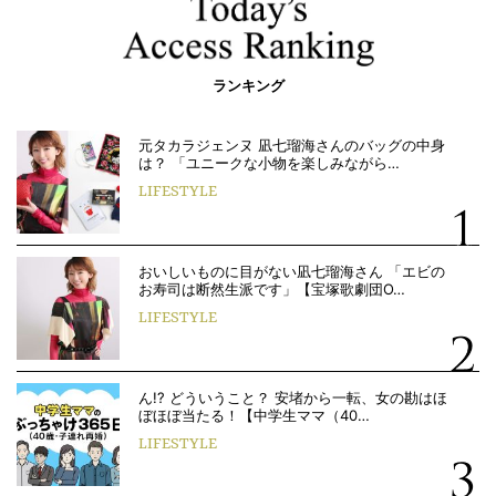
ランキング
元タカラジェンヌ 凪七瑠海さんのバッグの中身
は？ 「ユニークな小物を楽しみながら…
LIFESTYLE
おいしいものに目がない凪七瑠海さん 「エビの
お寿司は断然生派です」【宝塚歌劇団O…
LIFESTYLE
ん!? どういうこと？ 安堵から一転、女の勘はほ
ぼほぼ当たる！【中学生ママ（40…
LIFESTYLE