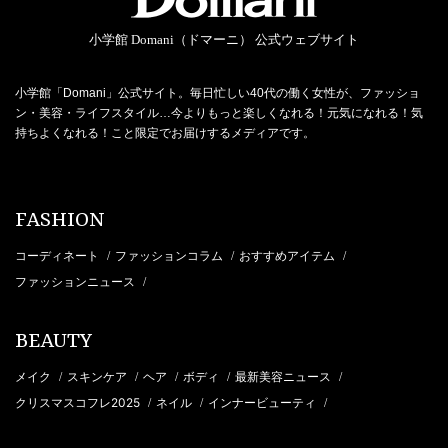
小学館 Domani（ドマーニ） 公式ウェブサイト
小学館「Domani」公式サイト。毎日忙しい40代の働く女性が、ファッショ
ン・美容・ライフスタイル…今よりもっと楽しくなれる！元気になれる！気
持ちよくなれる！こと限定でお届けするメディアです。
FASHION
コーディネート
ファッションコラム
おすすめアイテム
/
/
/
ファッションニュース
/
BEAUTY
メイク
スキンケア
ヘア
ボディ
最新美容ニュース
/
/
/
/
/
クリスマスコフレ2025
ネイル
インナービューティ
/
/
/