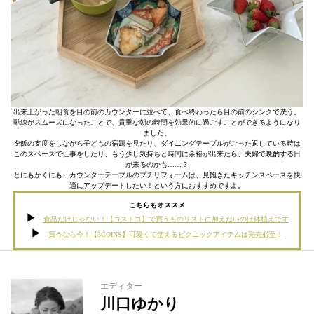
出来上がった朝食を目の前のカウンターに並べて、食べ終わったら目の前のシンクで洗う。
動線がスムーズになったことで、貴重な朝の時間を効果的に過ごすことができるようになり
ました。
夕飯の支度をしながら子どもの宿題を見たり、ダイニングテーブルがごった返している時は
このスペースで仕事をしたり、もう少し気持ちと時間に余裕が出来たら、夫婦で晩酌する日
が来るのかも……？
とにもかくにも、カウンターテーブルのプチリフォームは、見飽きたキッチンスペースを快
適にアップデートしたい！という方におすすめですよ。
こちらもオススメ
食品だけじゃない！【コストコ】で買うものリストに加えたいのは鉢植えです
買うなら今！【3COINS】可愛くて使えるピクニックアイテムは完売必至！
エディター
川口ゆかり