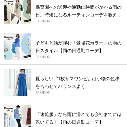
保育園への送迎や通勤に時間がかかる雨の
日。時短になるルーティンコーデを教え
FASHION
て！【...
子どもと話が弾む「紫陽花カラー」の雨の
日スタイル【雨の日通勤コーデ】
FASHION
夏らしい〝1枚サマワンピ〟は小物の色味
を合わせてバランスよく
FASHION
「速乾服」なら雨に濡れても会社までには
乾いてる！【雨の日通勤コーデ】