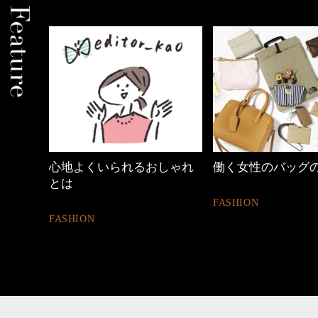
くいられるおしゃれ
働く女性のバッグの中身
【ワ
ュア
FASHION
ON
FASH