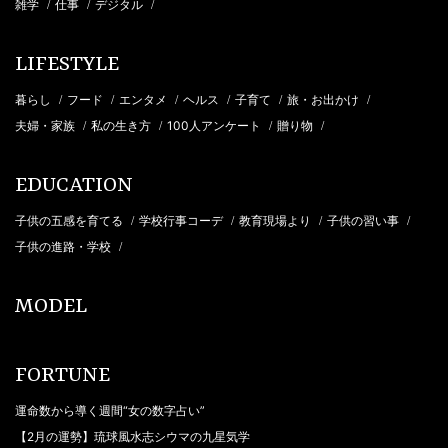
雑学
仕事
デジタル
/
/
/
LIFESTYLE
暮らし
フード
エンタメ
ヘルス
子育て
旅・お出かけ
/
/
/
/
/
/
夫婦・家族
私の生き方
100人アンケート
贈り物
/
/
/
/
EDUCATION
子供の五感を育てる
学校行事コーデ
教育現場より
子供の習い事
/
/
/
/
子供の進路・学校
/
MODEL
FORTUNE
運命数から導く週間“女の数字占い”
【2月の運勢】琉球風水志シウマの九星気学