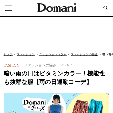
トップ
ファッション
ファッションコラム
ファッションの悩み
暗い雨
ファッションの悩み
FASHION
2022.06.13
暗い雨の日はビタミンカラー！機能性
も抜群な服【雨の日通勤コーデ】