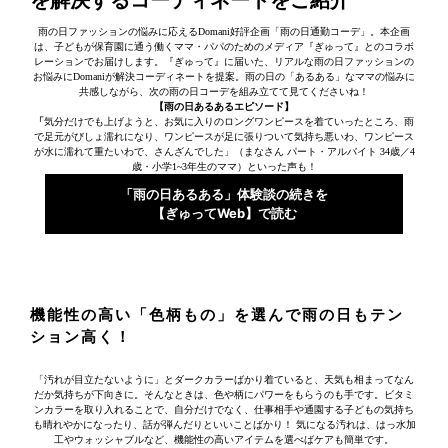
を解決するコーディネートをご紹介
雨の日ファッションの悩みに応えるDomani好評企画「雨の日通勤コーデ」。本企画
は、子どもが保育園に通う働くママ・パパのためのメディア『ぎゅって』とのコラボ
レーションでお届けします。『ぎゅって』に届いた、リアルな雨の日ファッションの
お悩みにDomaniが解決コーディネートを提案。雨の日の「あるある」なママの悩みに
共感しながら、次の雨の日コーデを組み立てて見てくださいね！
【雨の日あるあるエピソード】
「
気分だけでも上げようと、お気に入りのロングワンピースを着ていったところ、雨
で足元がびしょ濡れになり、ワンピースが足に張りついて気持ち悪いわ、ワンピース
が水に濡れて重たいわで、さんざんでした」（まなさん パート・アルバイト 34歳／4
歳・小学1~3年生のママ）といった声も！
「雨の日あるある」体験談の続きを
【ぎゅってWeb】で読む
機能性の高い「色柄もの」を選んで雨の日もテン
ション高く！
「汚れが目立たないように」とダークカラーばかり着ていると、天気も相まってなん
だか気持ちが下向きに。そんなときは、色や柄にパワーをもらうのも手です。ビタミ
ンカラーを取り入れることで、自分だけでなく、仕事相手や通園する子どもの気持ち
も晴れやかになったり、話が弾んだりといいことばかり！ 気になる汚れは、はっ水加
工やウォッシャブルなど、機能性の高いアイテムを選べばケアも簡単です。