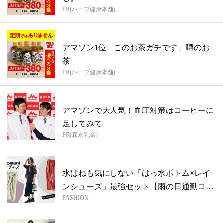
PR(ハーブ健康本舗)
アマゾン1位「このお茶ガチです」噂のお
茶
PR(ハーブ健康本舗)
アマゾンで大人気！血圧対策はコーヒーに
足してみて
PR(森永乳業)
水はねも気にしない「はっ水ボトム×レイ
ンシューズ」最強セット【雨の日通勤コー
FASHION
デ】