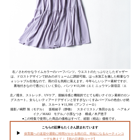
右／さわやかなライムカラーのハーフパンツ。ウエストのたっぷりとしたギャザー
は、ドロストデザインで好みのボリュームに調節可能。はっ水加工を施した軽量なウ
ォッシャブル生地なので、雨の日も気軽に装えます。今年らしいシアー素材ですが、
裏地付きなので透けにくいく安心。パンツ￥13,200（エミ ニュウマン新宿店〈エ
ミ〉）
左／撥水、ストレッチ、UVケア、接触冷感と機能的でとても軽いナイロン素材のロン
グスカート。女らしいティアードデザインと甘すぎないくすみパープルの色合いが絶
妙。スカート￥11,990（アンフィーロ）
撮影／嶋野 旭（モデル） 坂根綾子（静物） スタイリスト／角田かおる ヘア＆メ
イク／MAKI モデル／小濱なつき 構成／木戸恵子
●この特集で使用した商品の価格はすべて、総額（税込）価格です。
こちらの記事もたくさん読まれています
保育園への送迎や通勤に時間がかかる雨の日。時短になるルーティンコ
ーデを教えて！【雨の日通勤コーデ】