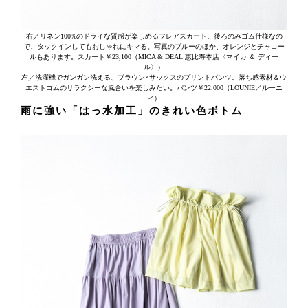
右／リネン100%のドライな質感が楽しめるフレアスカート。後ろのみゴム仕様なの
で、タックインしてもおしゃれにキマる。写真のブルーのほか、オレンジとチャコー
ルもあります。スカート￥23,100（MICA & DEAL 恵比寿本店〈マイカ ＆ ディー
ル〉）
左／洗濯機でガンガン洗える、ブラウン×サックスのプリントパンツ。落ち感素材＆ウ
エストゴムのリラクシーな風合いを楽しみたい。パンツ￥22,000（LOUNIE／ルーニ
ィ）
雨に強い「はっ水加工」のきれい色ボトム