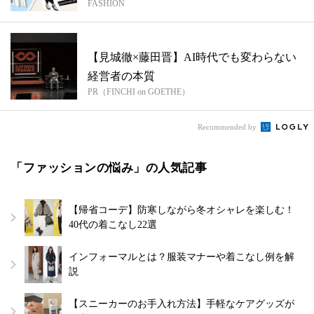
FASHION
【見城徹×藤田晋】AI時代でも変わらない
経営者の本質
PR（FINCHI on GOETHE）
Recommended by
「ファッションの悩み」の人気記事
【帰省コーデ】防寒しながら冬オシャレを楽しむ！
40代の着こなし22選
インフォーマルとは？服装マナーや着こなし例を解
説
【スニーカーのお手入れ方法】手軽なケアグッズが