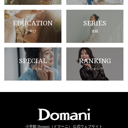
EDUCATION
SERIES
学び
連載
SPECIAL
RANKING
スペシャル
ランキング
小学館 Domani（ドマーニ） 公式ウェブサイト