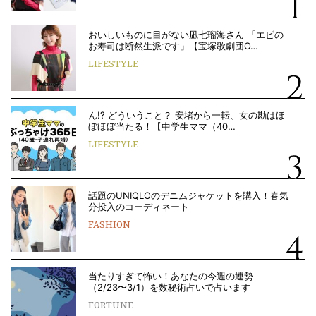
おいしいものに目がない凪七瑠海さん 「エビの
お寿司は断然生派です」【宝塚歌劇団O…
LIFESTYLE
ん!? どういうこと？ 安堵から一転、女の勘はほ
ぼほぼ当たる！【中学生ママ（40…
LIFESTYLE
話題のUNIQLOのデニムジャケットを購入！春気
分投入のコーディネート
FASHION
当たりすぎて怖い！あなたの今週の運勢
（2/23〜3/1）を数秘術占いで占います
FORTUNE