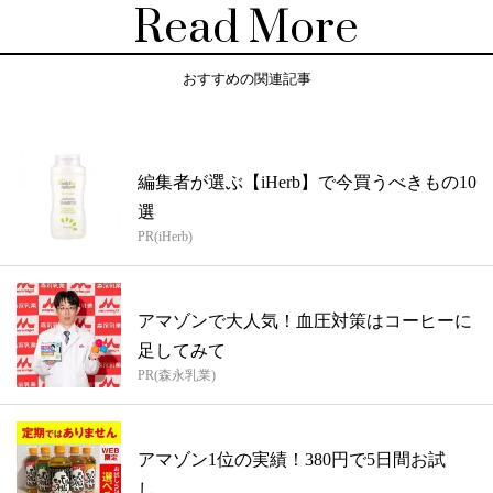
Read More
おすすめの関連記事
編集者が選ぶ【iHerb】で今買うべきもの10
選
PR(iHerb)
アマゾンで大人気！血圧対策はコーヒーに
足してみて
PR(森永乳業)
アマゾン1位の実績！380円で5日間お試
し。