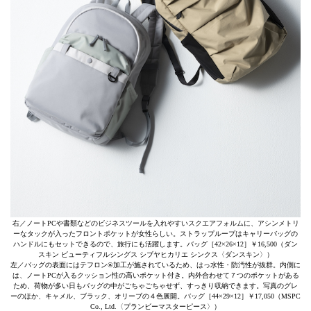
右／ノートPCや書類などのビジネスツールを入れやすいスクエアフォルムに、アシンメトリ
ーなタックが入ったフロントポケットが女性らしい。ストラップループはキャリーバッグの
ハンドルにもセットできるので、旅行にも活躍します。バッグ［42×26×12］￥16,500（ダン
スキン ビューティフルシングス シブヤヒカリエ シンクス〈ダンスキン〉）
左／バッグの表面にはテフロン®加工が施されているため、はっ水性・防汚性が抜群。内側に
は、ノートPCが入るクッション性の高いポケット付き。内外合わせて７つのポケットがある
ため、荷物が多い日もバッグの中がごちゃごちゃせず、すっきり収納できます。写真のグレ
ーのほか、キャメル、ブラック、オリーブの４色展開。バッグ［44×29×12］￥17,050（MSPC
Co., Ltd.〈プランビーマスターピース〉）