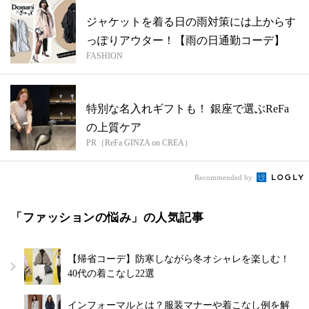
ジャケットを着る日の雨対策には上からす
っぽりアウター！【雨の日通勤コーデ】
FASHION
特別な名入れギフトも！ 銀座で選ぶReFa
の上質ケア
PR（ReFa GINZA on CREA）
Recommended by
「ファッションの悩み」の人気記事
【帰省コーデ】防寒しながら冬オシャレを楽しむ！
40代の着こなし22選
インフォーマルとは？服装マナーや着こなし例を解