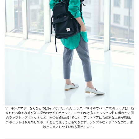
ワーキングマザーならひとつは持っていたい黒リュック。”サイボウパーク”のリュックは、折
りたたみ傘や水筒が入る深めのサイドポケット、ノートPCが入るクッション性に優れた内側
のラップトップポケットなど、雨の日通勤だけでなく、アウトドアにも便利な工夫が満載。
外ポケットは取り外してポーチとして使うこともできます。シンプルなデザインなので、家
族とシェアしやすいのも高ポイント。