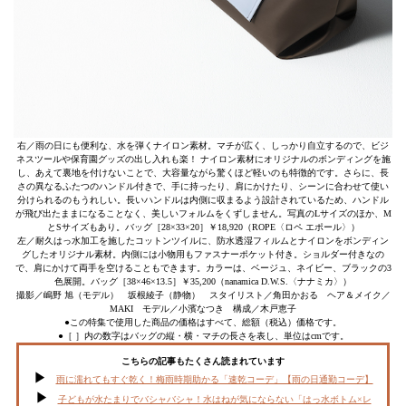
右／雨の日にも便利な、水を弾くナイロン素材。マチが広く、しっかり自立するので、ビジ
ネスツールや保育園グッズの出し入れも楽！ ナイロン素材にオリジナルのボンディングを施
し、あえて裏地を付けないことで、大容量ながら驚くほど軽いのも特徴的です。さらに、長
さの異なるふたつのハンドル付きで、手に持ったり、肩にかけたり、シーンに合わせて使い
分けられるのもうれしい。長いハンドルは内側に収まるよう設計されているため、ハンドル
が飛び出たままになることなく、美しいフォルムをくずしません。写真のLサイズのほか、M
とSサイズもあり。バッグ［28×33×20］￥18,920（ROPE〈ロペ エポール〉）
左／耐久はっ水加工を施したコットンツイルに、防水透湿フィルムとナイロンをボンディン
グしたオリジナル素材。内側には小物用もファスナーポケット付き。ショルダー付きなの
で、肩にかけて両手を空けることもできます。カラーは、ベージュ、ネイビー、ブラックの3
色展開。バッグ［38×46×13.5］￥35,200（nanamica D.W.S.〈ナナミカ〉）
撮影／嶋野 旭（モデル） 坂根綾子（静物） スタイリスト／角田かおる ヘア＆メイク／
MAKI モデル／小濱なつき 構成／木戸恵子
●この特集で使用した商品の価格はすべて、総額（税込）価格です。
●［ ］内の数字はバッグの縦・横・マチの長さを表し、単位はcmです。
こちらの記事もたくさん読まれています
雨に濡れてもすぐ乾く！梅雨時期助かる「速乾コーデ」【雨の日通勤コーデ】
子どもが水たまりでバシャバシャ！水はねが気にならない「はっ水ボトム×レ