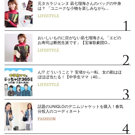
元タカラジェンヌ 凪七瑠海さんのバッグの中身
は？ 「ユニークな小物を楽しみながら…
LIFESTYLE
おいしいものに目がない凪七瑠海さん 「エビの
お寿司は断然生派です」【宝塚歌劇団O…
LIFESTYLE
ん!? どういうこと？ 安堵から一転、女の勘はほ
ぼほぼ当たる！【中学生ママ（40…
LIFESTYLE
話題のUNIQLOのデニムジャケットを購入！春気
分投入のコーディネート
FASHION