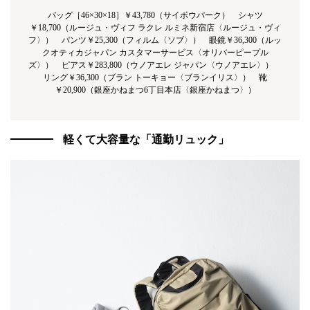
バッグ［46×30×18］￥43,780（サイボウパーク） シャツ
￥18,700（ルージュ・ヴィフ ラクレ ルミネ新宿店〈ルージュ・ヴィ
フ〉） パンツ￥25,300（フィルム〈ソブ〉） 眼鏡￥36,300（ルッ
クオティカジャパン カスタマーサービス〈オリバーピープル
ズ〉） ピアス￥283,800（ウノアエレ ジャパン〈ウノアエレ〉）
リング￥36,300（ブラン トーキョー〈ブランイリス〉） 靴
￥20,900（銀座かねまつ6丁目本店〈銀座かねまつ〉）
軽くて大容量な「通勤リュック」