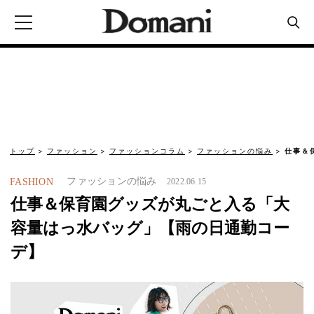
トップ
ファッション
ファッションコラム
ファッションの悩み
仕事＆
ファッションの悩み
FASHION
2022.06.15
仕事＆保育園グッズが丸ごと入る「大
容量はっ水バッグ」【雨の日通勤コー
デ】