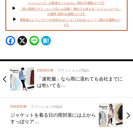
インシューズ」の最強セットはコレ【雨の日通勤コーデ】
「帰り雨降りそう」という日にも活躍！ 晴れでも使える「レインシューズ」
が優秀【雨の日通勤コーデ】
通勤服とレインブーツが似合わない！どうすればいい！？【雨の日通勤コー
デ】
Facebook
X
Line
Hatena
FASHION
ファッションの悩み
「速乾服」なら雨に濡れても会社までに
は乾いてる…
FASHION
ファッションの悩み
ジャケットを着る日の雨対策には上から
すっぽりア…