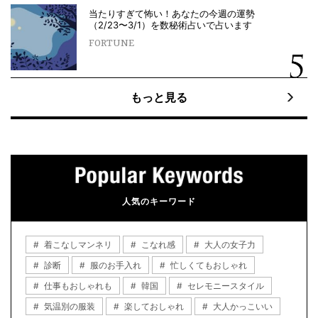
当たりすぎて怖い！あなたの今週の運勢
（2/23〜3/1）を数秘術占いで占います
FORTUNE
もっと見る
人気のキーワード
着こなしマンネリ
こなれ感
大人の女子力
診断
服のお手入れ
忙しくてもおしゃれ
仕事もおしゃれも
韓国
セレモニースタイル
気温別の服装
楽しておしゃれ
大人かっこいい