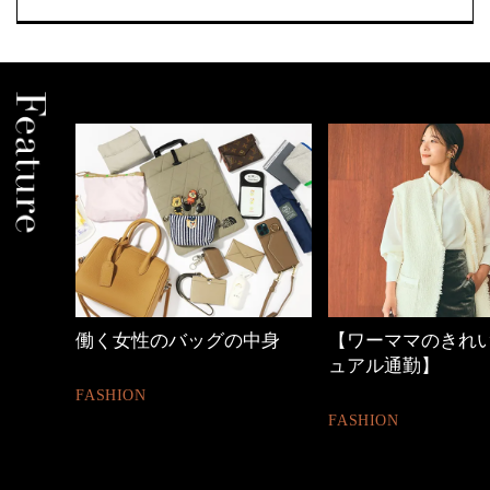
中身
【ワーママのきれいめカジ
心地よくいられる
ュアル通勤】
とは
FASHION
FASHION