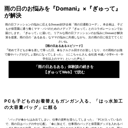
雨の日のお悩みを『Domani』×『ぎゅって』
が解決
雨の日ファッションの悩みに応えるDomani好評企画「雨の日通勤コーデ」。本企画は、子ど
もが保育園に通う働くママ・パパのためのメディア『ぎゅって』とのコラボレーションでお
届けします。『ぎゅって』に届いた、リアルな雨の日ファッションのお悩みにDomaniが解決
策を提案。雨の日の「あるある」なママの悩みに共感しながら、次の雨の日に役立ててくだ
さいね。
【雨の日あるあるエピソード】
「
初めて子どもが傘を差して帰った日、傘をクルクル回すのが楽しくなり、その雨粒のお陰
で服やバッグがびしょ濡れになってしまった」（にこちゃんさん 会社員 46歳／小学4～6・中
学生以上のママ）
といった声も！
「雨の日あるある」体験談の続きを
【ぎゅってWeb】で読む
PCも子どものお着替えもガンガン入る、「はっ水加工
の大容量バッグ」に頼る
「バッグが傘からはみ出てしまい、仕事の資料を濡らしてしまった」「PCが入っているの
で、雨の日はバッグの中が心配」「傘に加えて、仕事用のバッグと保育園グッズを入れるバ