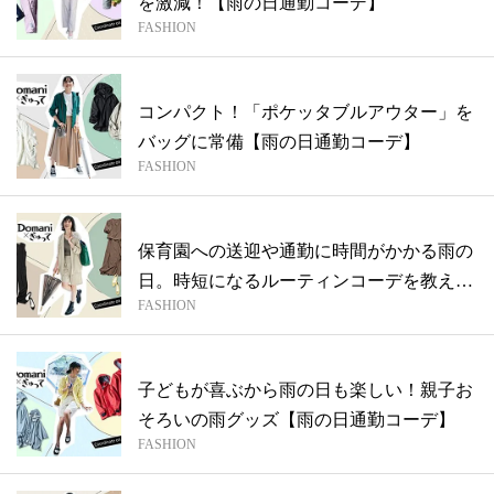
を激減！【雨の日通勤コーデ】
FASHION
コンパクト！「ポケッタブルアウター」を
バッグに常備【雨の日通勤コーデ】
FASHION
保育園への送迎や通勤に時間がかかる雨の
日。時短になるルーティンコーデを教え
FASHION
て！【...
子どもが喜ぶから雨の日も楽しい！親子お
そろいの雨グッズ【雨の日通勤コーデ】
FASHION