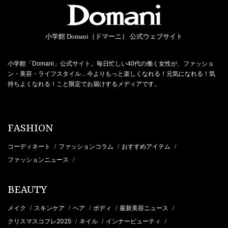
小学館 Domani（ドマーニ） 公式ウェブサイト
小学館「Domani」公式サイト。毎日忙しい40代の働く女性が、ファッショ
ン・美容・ライフスタイル…今よりもっと楽しくなれる！元気になれる！気
持ちよくなれる！こと限定でお届けするメディアです。
FASHION
コーディネート
ファッションコラム
おすすめアイテム
/
/
/
ファッションニュース
/
BEAUTY
メイク
スキンケア
ヘア
ボディ
最新美容ニュース
/
/
/
/
/
クリスマスコフレ2025
ネイル
インナービューティ
/
/
/