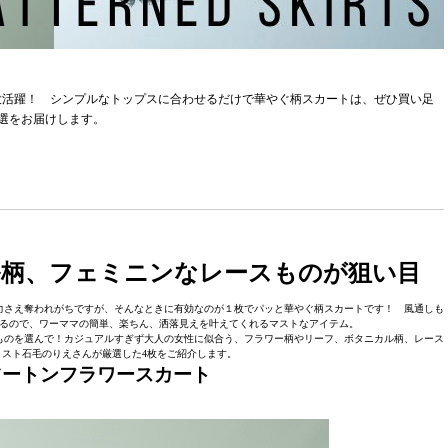
大活躍！ シンプルなトップスに合わせるだけで華やぐ柄スカートは、ぜひ買い足
選をお届けします。
ル柄、フェミニンなレースものが狙い目
力さえ奪われがちですが、そんなときに有効なのが１枚でパッと華やぐ柄スカートです！ 風通しも
るので、ワーママの簡単、楽ちん、洒落見えを叶えてくれるマストなアイテム。
ものを選んで！カジュアルすぎず大人の女性に似合う、フラワー柄やリーフ、ボタニカル柄、レース
スト石毛のりえさんが厳選した4枚をご紹介します。
のツートンフラワースカート