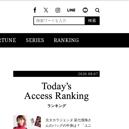
検索
RTUNE
SERIES
RANKING
2026.08.07
ランキング
元タカラジェンヌ 凪七瑠海さ
んのバッグの中身は？ 「ユニ