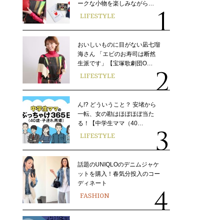
ークな小物を楽しみながら…
LIFESTYLE
おいしいものに目がない凪七瑠
海さん 「エビのお寿司は断然
生派です」【宝塚歌劇団O…
LIFESTYLE
ん!? どういうこと？ 安堵から
一転、女の勘はほぼほぼ当た
る！【中学生ママ（40…
LIFESTYLE
話題のUNIQLOのデニムジャケ
ットを購入！春気分投入のコー
ディネート
FASHION