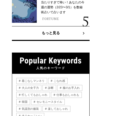
当たりすぎて怖い！あなたの今
週の運勢（2/23〜3/1）を数秘
術占いで占います
FORTUNE
もっと見る
人気のキーワード
着こなしマンネリ
こなれ感
大人の女子力
診断
服のお手入れ
忙しくてもおしゃれ
仕事もおしゃれも
韓国
セレモニースタイル
気温別の服装
楽しておしゃれ
大人かっこいい