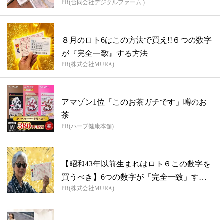
PR(合同会社デジタルファーム )
８月のロト6はこの方法で買え!!６つの数字
が『完全一致』する方法
PR(株式会社MURA)
アマゾン1位「このお茶ガチです」噂のお
茶
PR(ハーブ健康本舗)
【昭和43年以前生まれはロト６この数字を
買うべき】6つの数字が「完全一致」する
PR(株式会社MURA)
方...