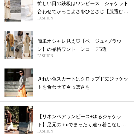
忙しい日の鉄板はワンピース！ジャケット
合わせでかっこよさをひとさじ【服選びに
FASHION
迷わ...
簡単オシャレ見え♡【ベージュ×ブラウ
ン】の品格ワントーンコーデ5選
FASHION
きれい色スカートはクロップド丈ジャケッ
トを合わせて今っぽさを
【リネンベアワンピース+ゆるジャケッ
ト】足元の＋αでまったく違う着こなし
FASHION
に！