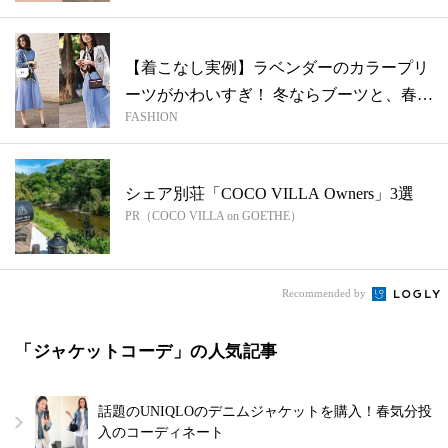
【着こなし実例】ラベンダーのカラープリ
ーツがかわいすぎ！ 冬ならブーツと、春な
FASHION
ら...
シェア別荘「COCO VILLA Owners」3選
PR（COCO VILLA on GOETHE）
Recommended by
「ジャケットコーデ」の人気記事
話題のUNIQLOのデニムジャケットを購入！春気分投
入のコーディネート