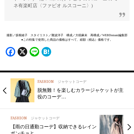
ネ有楽町店〈ファビオ ルスコーニ〉)
撮影／坂根綾子 スタイリスト／難波洋子 構成／大椙麻未 再構成／WEBDomani編集部
●この特集で使用した商品の価格はすべて、総額（税込）価格です。
Facebook
X
Line
Hatena
FASHION
ジャケットコーデ
脱無難！を楽しむカラージャケットが主
役のコーデ…
FASHION
ジャケットコーデ
【雨の日通勤コーデ】収納できるレイン
ポンチョと…