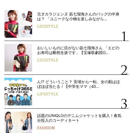
元タカラジェンヌ 凪七瑠海さんのバッグの中身
は？ 「ユニークな小物を楽しみながら…
LIFESTYLE
おいしいものに目がない凪七瑠海さん 「エビの
お寿司は断然生派です」【宝塚歌劇団O…
LIFESTYLE
ん!? どういうこと？ 安堵から一転、女の勘はほ
ぼほぼ当たる！【中学生ママ（40…
LIFESTYLE
話題のUNIQLOのデニムジャケットを購入！春気
分投入のコーディネート
FASHION