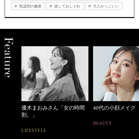
気温別の服装
楽しておしゃれ
大人かっこいい
中身
優木まおみさん「女の時間
40代の小顔メイク
割。」
BEAUTY
LIFESTYLE