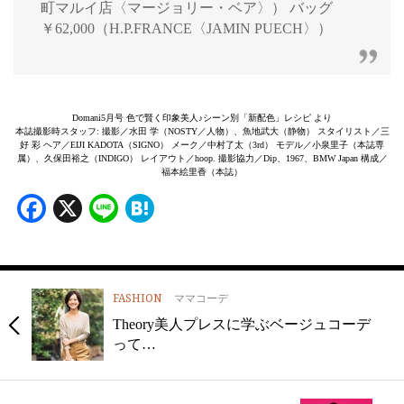
町マルイ店〈マージョリー・ベア〉） バッグ
￥62,000（H.P.FRANCE〈JAMIN PUECH〉）
Domani5月号 色で賢く印象美人♪シーン別「新配色」レシピ より
本誌撮影時スタッフ: 撮影／水田 学（NOSTY／人物）、魚地武大（静物） スタイリスト／三
好 彩 ヘア／EIJI KADOTA（SIGNO） メーク／中村了太（3rd） モデル／小泉里子（本誌専
属）、久保田裕之（INDIGO） レイアウト／hoop. 撮影協力／Dip、1967、BMW Japan 構成／
福本絵里香（本誌）
Facebook
X
Line
Hatena
FASHION
ママコーデ
Theory美人プレスに学ぶベージュコーデ
って…