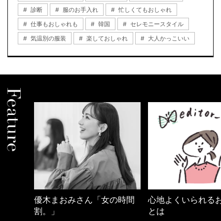
診断
服のお手入れ
忙しくてもおしゃれ
仕事もおしゃれも
韓国
セレモニースタイル
気温別の服装
楽しておしゃれ
大人かっこいい
優木まおみさん「女の時間
心地よくいられる
割。」
とは