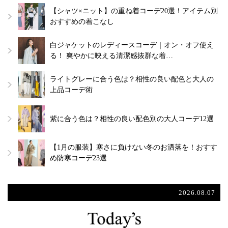
【シャツ×ニット】の重ね着コーデ20選！アイテム別
おすすめの着こなし
白ジャケットのレディースコーデ｜オン・オフ使え
る！ 爽やかに映える清潔感抜群な着…
ライトグレーに合う色は？相性の良い配色と大人の
上品コーデ術
紫に合う色は？相性の良い配色別の大人コーデ12選
【1月の服装】寒さに負けない冬のお洒落を！おすす
め防寒コーデ23選
2026.08.07