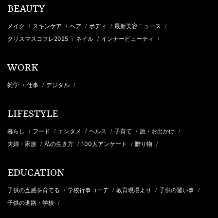
BEAUTY
メイク
スキンケア
ヘア
ボディ
最新美容ニュース
/
/
/
/
/
クリスマスコフレ2025
ネイル
インナービューティ
/
/
/
WORK
雑学
仕事
デジタル
/
/
/
LIFESTYLE
暮らし
フード
エンタメ
ヘルス
子育て
旅・お出かけ
/
/
/
/
/
/
夫婦・家族
私の生き方
100人アンケート
贈り物
/
/
/
/
EDUCATION
子供の五感を育てる
学校行事コーデ
教育現場より
子供の習い事
/
/
/
/
子供の進路・学校
/