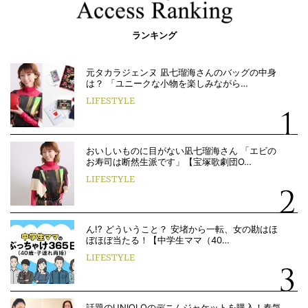
ランキング
元タカラジェンヌ 凪七瑠海さんのバッグの中身
は？ 「ユニークな小物を楽しみながら…
LIFESTYLE
おいしいものに目がない凪七瑠海さん 「エビの
お寿司は断然生派です」【宝塚歌劇団O…
LIFESTYLE
ん!? どういうこと？ 安堵から一転、女の勘はほ
ぼほぼ当たる！【中学生ママ（40…
LIFESTYLE
話題のUNIQLOのデニムジャケットを購入！春気