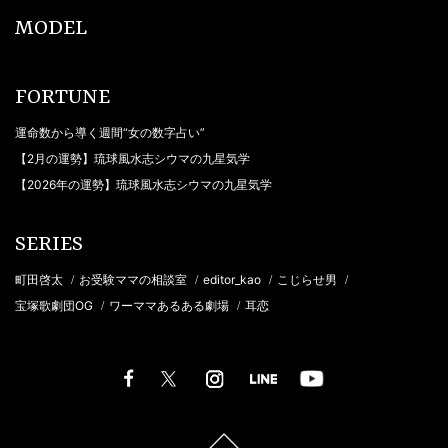
MODEL
FORTUNE
運命数から導く週間“女の数字占い”
【2月の運勢】琉球風水志シウマの九星気学
【2026年の運勢】琉球風水志シウマの九星気学
SERIES
町田啓太
お受験ママの相談室
editor_kao
こじらせ男
/
/
/
/
宝塚歌劇団OG
ワーママあるある劇場
耳恋
/
/