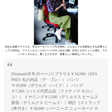
甘めな花柄ブラウスを、辛口カーキパンツで引き締め。どんな人でも失敗知らずな定番カジ
ュアルMIXは、ワイドシルエットのパンツが今っぽさの鍵。足元にもボリューム感を。ウエ
ッジサンダルなら、重くなりすぎず、春夏らしい軽快なバランスに。
[Domani6月号 85ページ] ブラウス￥18,000（DES
PRÉS 丸の内店〈デ・プレ〉） パンツ
￥19,000（ボウルズ〈ハイク〉） バッグ
￥7,300（ハリス代官山店〈ファティマ モロッ
コ〉） イヤリング￥5,500（デミルクス ビームス
新宿〈デミルクス ビームス〉）時計［ストラップ
2本付き］￥28,000（バーニーズ ニューヨーク カ