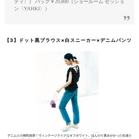
ティ〉） バッグ￥20,800（ショールーム セッショ
ン〈YAHKI〉）
【3】ドット黒ブラウス×白スニーカー×デニムパンツ
デニムとの相性抜群！ヴィンテージライクなオフホワイト。ほんのり黄みがかった生成り