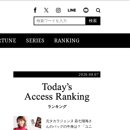
検索
RTUNE
SERIES
RANKING
2026.08.07
ランキング
元タカラジェンヌ 凪七瑠海さ
んのバッグの中身は？ 「ユニ