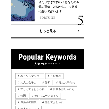
当たりすぎて怖い！あなたの今
週の運勢（2/23〜3/1）を数秘
術占いで占います
FORTUNE
もっと見る
人気のキーワード
着こなしマンネリ
こなれ感
大人の女子力
診断
服のお手入れ
忙しくてもおしゃれ
仕事もおしゃれも
韓国
セレモニースタイル
気温別の服装
楽しておしゃれ
大人かっこいい