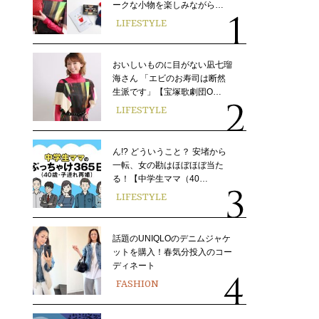
ークな小物を楽しみながら…
LIFESTYLE
おいしいものに目がない凪七瑠
海さん 「エビのお寿司は断然
生派です」【宝塚歌劇団O…
LIFESTYLE
ん!? どういうこと？ 安堵から
一転、女の勘はほぼほぼ当た
る！【中学生ママ（40…
LIFESTYLE
話題のUNIQLOのデニムジャケ
ットを購入！春気分投入のコー
ディネート
FASHION