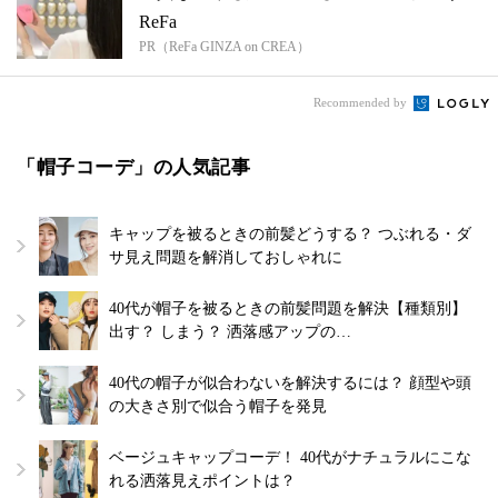
ReFa
PR（ReFa GINZA on CREA）
Recommended by
「帽子コーデ」の人気記事
キャップを被るときの前髪どうする？ つぶれる・ダ
サ見え問題を解消しておしゃれに
40代が帽子を被るときの前髪問題を解決【種類別】
出す？ しまう？ 洒落感アップの…
40代の帽子が似合わないを解決するには？ 顔型や頭
の大きさ別で似合う帽子を発見
ベージュキャップコーデ！ 40代がナチュラルにこな
れる洒落見えポイントは？