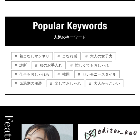
人気のキーワード
着こなしマンネリ
こなれ感
大人の女子力
診断
服のお手入れ
忙しくてもおしゃれ
仕事もおしゃれも
韓国
セレモニースタイル
気温別の服装
楽しておしゃれ
大人かっこいい