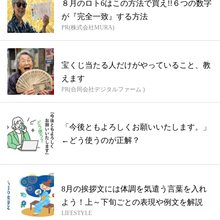
８月のロト6はこの方法で買え!!６つの数字
が『完全一致』する方法
PR(株式会社MURA)
宝くじ当たる人だけがやっていること、教
えます
PR(合同会社デジタルファーム )
「今後ともよろしくお願いいたします。」
←どう使うのが正解？
8月の挨拶文には体調を気遣う言葉を入れ
よう！上～下旬ごとの表現や例文を解説
LIFESTYLE