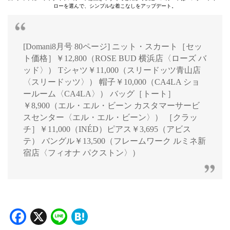
ローを選んで、シンプルな着こなしをアップデート。
[Domani8月号 80ページ] ニット・スカート［セッ
ト価格］￥12,800（ROSE BUD 横浜店〈ローズ バ
ッド〉） Tシャツ￥11,000（スリードッツ青山店
〈スリードッツ〉） 帽子￥10,000（CA4LA ショ
ールーム〈CA4LA〉） バッグ［トート］
￥8,900（エル・エル・ビーン カスタマーサービ
スセンター〈エル・エル・ビーン〉） ［クラッ
チ］￥11,000（INÉD）ピアス￥3,695（アビス
テ） バングル￥13,500（フレームワーク ルミネ新
宿店〈フィオナ パクストン〉）
Facebook
X
Line
Hatena