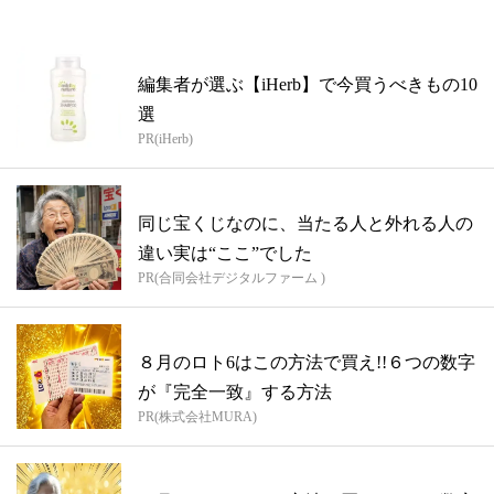
編集者が選ぶ【iHerb】で今買うべきもの10
選
PR(iHerb)
同じ宝くじなのに、当たる人と外れる人の
違い実は“ここ”でした
PR(合同会社デジタルファーム )
８月のロト6はこの方法で買え!!６つの数字
が『完全一致』する方法
PR(株式会社MURA)