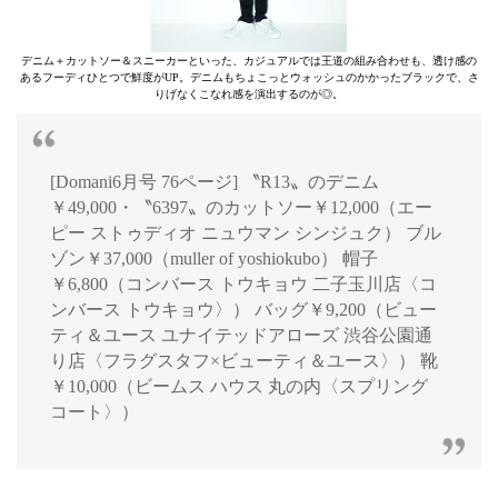
デニム＋カットソー＆スニーカーといった、カジュアルでは王道の組み合わせも、透け感の
あるフーディひとつで鮮度がUP。デニムもちょこっとウォッシュのかかったブラックで、さ
りげなくこなれ感を演出するのが◎。
[Domani6月号 76ページ] 〝R13〟のデニム
￥49,000・〝6397〟のカットソー￥12,000（エー
ピー ストゥディオ ニュウマン シンジュク） ブル
ゾン￥37,000（muller of yoshiokubo） 帽子
￥6,800（コンバース トウキョウ 二子玉川店〈コ
ンバース トウキョウ〉） バッグ￥9,200（ビュー
ティ＆ユース ユナイテッドアローズ 渋谷公園通
り店〈フラグスタフ×ビューティ＆ユース〉） 靴
￥10,000（ビームス ハウス 丸の内〈スプリング
コート〉）