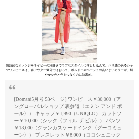
情熱的なオレンジをネイビーの冷静さでラフなスタイルに落とし込んで。ハリ感のあるシャ
ツワンピースは、春アウター気分ではおって。ボルドーやベージュのあいまいカラーが、鮮
やかな色と色をつなぐのに効果的。
[Domani5月号 53ページ] ワンピース￥30,000（ア
ングローバルショップ 表参道〈エミン アンド ポ
ール〉） キャップ￥1,990（UNIQLO） カットソ
ー￥10,000（シック〈フィル ザ ビル〉） パンツ
￥18,000（グランカスケードインク〈グーコミュ
ーン〉） ブレスレット￥8,000（ココシュニック