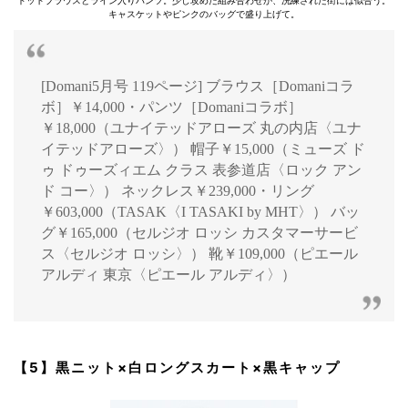
ドットブラウスとライン入りパンツ。少し攻めた組み合わせが、洗練された街には似合う。
キャスケットやピンクのバッグで盛り上げて。
[Domani5月号 119ページ] ブラウス［Domaniコラ
ボ］￥14,000・パンツ［Domaniコラボ］
￥18,000（ユナイテッドアローズ 丸の内店〈ユナ
イテッドアローズ〉） 帽子￥15,000（ミューズ ド
ゥ ドゥーズィエム クラス 表参道店〈ロック アン
ド コー〉） ネックレス￥239,000・リング
￥603,000（TASAK〈I TASAKI by MHT〉） バッ
グ￥165,000（セルジオ ロッシ カスタマーサービ
ス〈セルジオ ロッシ〉） 靴￥109,000（ピエール
アルディ 東京〈ピエール アルディ〉）
【5】黒ニット×白ロングスカート×黒キャップ