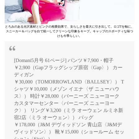
とろみのある光沢素材とピンクの相乗効果で、女らしさを最大に引き出して。ロゴTを軸に、
スニーカー＆バッグを白で統一してクリーンな印象をキープ。キャップのスポーティな味つ
けも今季らしい。
[Domani5月号 61ページ] パンツ￥7,900・帽子
￥2,900（Gapフラッグシップ原宿〈Gap〉） カー
ディガン
￥30,000（TOMORROWLAND〈BALLSEY〉） T
シャツ￥10,000（メゾン イエナ〈ザ ニューハウ
ス〉） 時計￥28,000（バーニーズ ニューヨーク
カスタマーセンター〈バーニーズ ニューヨー
ク〉） リング￥3,200（ミラ オーウェン ルミネ新
宿2店〈ミラ オーウェン〉） バッグ
￥178,000（J&M デヴィッドソン 青山店〈J&Mデ
ヴィッドソン〉） 靴￥15,000（ショールーム セッ
ション〈Sissi〉）