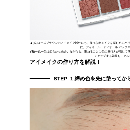
▲
(左)
ローズブラウンのアイメイク以外にも、様々な赤メイクを楽しめるバリ
に。ディオール ディオール バックステージ
(右)
一色一色は柔らかな色合いながらも、重ねるごとに色の奥行きが増して
ンアップする効果も。アルビオ
アイメイクの作り方を解説！
STEP_1 締め色を先に塗って