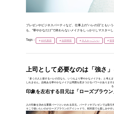
プレゼンやビジネスパーティなど、仕事上の“ハレの日”ともい
も、“華やかなだけ”で終わらないメイクをしっかりしマスター
Tags：
40代美容
吉田明世
大人かっこいい
管
上司として必要なのは「強さ」
「多くの人と接するハレの日なら、いつもより華やかなメイクを」と考えま
しれません。品格ある華やかなメイクは周囲を惹きつけるパワーがあります
る
印象を左右する目元は「ローズブラウン
人の印象を決める重要パーツといわれる目元。パーティやプレゼンでは取引
そこで使いたいのがローズブラウンのアイシャドウ。初対面でも親しみやす