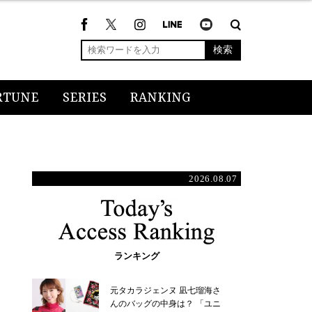
検索
RTUNE
SERIES
RANKING
2026.08.07
ランキング
元タカラジェンヌ 凪七瑠海さ
んのバッグの中身は？ 「ユニ