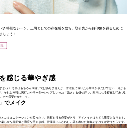
うべき特別なシーン。上司としての存在感を放ち、取引先から好印象を得るために
しましょう！
理職
を感じる華やぎ感
すよね？ それはもちろん間違いではありませんが、管理職に就いたら華やかさだけでは不十分かも
が、それと同時に実行力やリーダーシップといった「強さ」も併せ持つ、頼りになる存在と印象づけ
ことが必要だからです。
」でメイク
先とコミュニケーションを図ったり、信頼を得る必要があり、アイメイクはとても重要となります。
い柔らかな雰囲気と適度な華やぎ感、管理職にふさわしい落ち着いた印象のすべてが叶うからです。