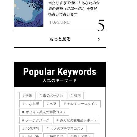
当たりすぎて怖い！あなたの今
週の運勢（2/23〜3/1）を数秘
術占いで占います
FORTUNE
もっと見る
人気のキーワード
診断
服のお手入れ
韓国
こなれ感
ヘア
セレモニースタイル
オフィス美人の偏愛コスメ
ノーテクメーク
みんなの愛用品レポート
40代美容
大人のプチプラコスメ
プチプラ
無印良品
楽して美人