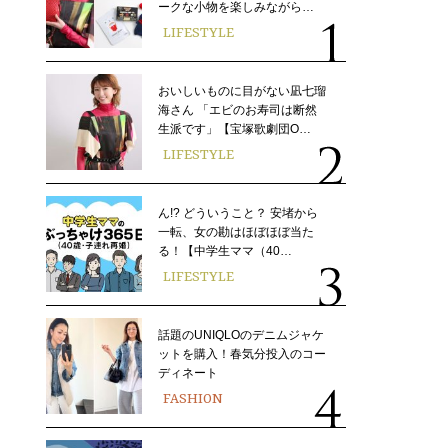
ークな小物を楽しみながら…
LIFESTYLE
おいしいものに目がない凪七瑠
海さん 「エビのお寿司は断然
生派です」【宝塚歌劇団O…
LIFESTYLE
ん!? どういうこと？ 安堵から
一転、女の勘はほぼほぼ当た
る！【中学生ママ（40…
LIFESTYLE
話題のUNIQLOのデニムジャケ
ットを購入！春気分投入のコー
ディネート
FASHION