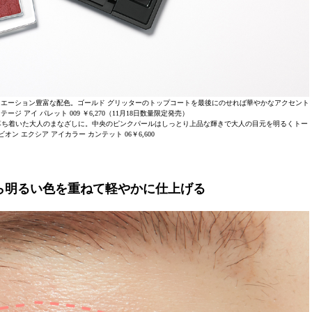
エーション豊富な配色。ゴールド グリッターのトップコートを最後にのせれば華やかなアクセント
 アイ パレット 009 ￥6,270（11月18日数量限定発売）
落ち着いた大人のまなざしに。中央のピンクパールはしっとり上品な輝きで大人の目元を明るくトー
ン エクシア アイカラー カンテット 06￥6,600
から明るい色を重ねて軽やかに仕上げる