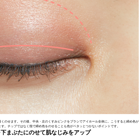
軽くのせます。その後、中央・左のくすみピンクをブラシでアイホール全体に。こうすると締め色が
ます。チップではなく指で締め色をのせることも色がベタッとつかないポイントです。
色を下まぶたにのせて肌なじみをアップ