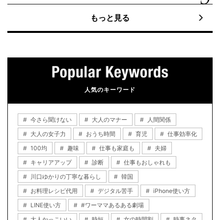
もっと見る
人気のキーワード
今さら聞けない
大人のマナー
人間関係
大人の女子力
おうち時間
育児
仕事効率化
100均
趣味
仕事も家庭も
夫婦
キャリアアップ
診断
仕事もおしゃれも
川口ゆかりの丁寧な暮らし
韓国
お料理レシピ代用
デジタル苦手
iPhone使い方
LINE使い方
#ワーママあるある劇場
大人かっこいい
時短
女の時間割
時事ネタ