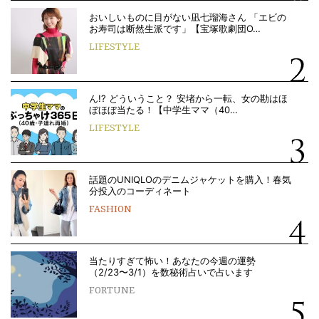
おいしいものに目がない凪七瑠海さん 「エビの
お寿司は断然生派です」【宝塚歌劇団O…
LIFESTYLE
ん!? どういうこと？ 安堵から一転、女の勘はほ
ぼほぼ当たる！【中学生ママ（40…
LIFESTYLE
話題のUNIQLOのデニムジャケットを購入！春気
分投入のコーディネート
FASHION
当たりすぎて怖い！あなたの今週の運勢
（2/23〜3/1）を数秘術占いで占います
FORTUNE