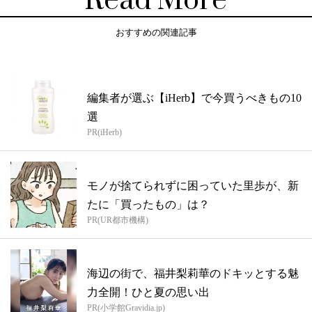
Read More
おすすめの関連記事
編集者が選ぶ【iHerb】で今買うべきもの10
選
PR(iHerb)
モノが捨てられずに困っていた里歩が、新
たに「買ったもの」は？
PR(UR都市機構)
海辺の街で、福井梨莉華のドキッとする魅
力全開！ひと夏の思い出
PR(小学館Gravidia.jp)