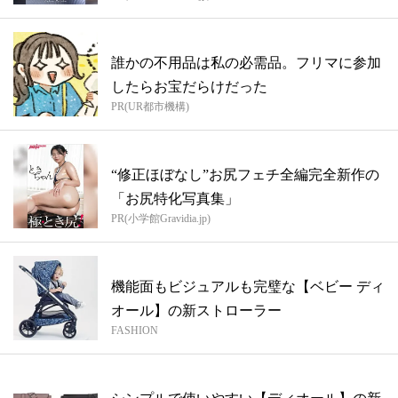
誰かの不用品は私の必需品。フリマに参加
したらお宝だらけだった
PR(UR都市機構)
“修正ほぼなし”お尻フェチ全編完全新作の
「お尻特化写真集」
PR(小学館Gravidia.jp)
機能面もビジュアルも完璧な【ベビー ディ
オール】の新ストローラー
FASHION