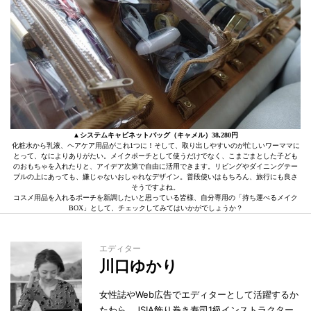
▲システムキャビネットバッグ（キャメル）38,280円
化粧水から乳液、ヘアケア用品がこれ1つに！そして、取り出しやすいのが忙しいワーママに
とって、なによりありがたい。メイクポーチとして使うだけでなく、こまごまとした子ども
のおもちゃを入れたりと、アイデア次第で自由に活用できます。リビングやダイニングテー
ブルの上にあっても、嫌じゃないおしゃれなデザイン。普段使いはもちろん、旅行にも良さ
そうですよね。
コスメ用品を入れるポーチを新調したいと思っている皆様、自分専用の「持ち運べるメイク
BOX」として、チェックしてみてはいかがでしょうか？
エディター
川口ゆかり
女性誌やWeb広告でエディターとして活躍するか
たわら、JSIA飾り巻き寿司1級インストラクター