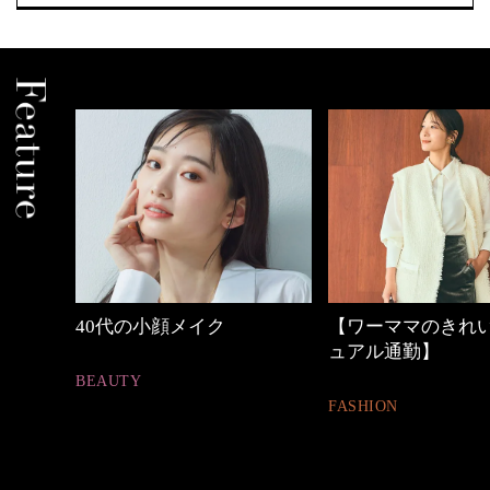
中身
40代の小顔メイク
【ワーママのきれ
ュアル通勤】
BEAUTY
FASHION