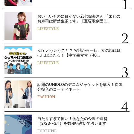
おいしいものに目がない凪七瑠海さん 「エビの
お寿司は断然生派です」【宝塚歌劇団O…
LIFESTYLE
ん!? どういうこと？ 安堵から一転、女の勘はほ
ぼほぼ当たる！【中学生ママ（40…
LIFESTYLE
話題のUNIQLOのデニムジャケットを購入！春気
分投入のコーディネート
FASHION
当たりすぎて怖い！あなたの今週の運勢
（2/23〜3/1）を数秘術占いで占います
FORTUNE