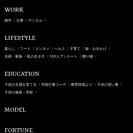
WORK
雑学
仕事
デジタル
/
/
/
LIFESTYLE
暮らし
フード
エンタメ
ヘルス
子育て
旅・お出かけ
/
/
/
/
/
/
夫婦・家族
私の生き方
100人アンケート
贈り物
/
/
/
/
EDUCATION
子供の五感を育てる
学校行事コーデ
教育現場より
子供の習い事
/
/
/
/
子供の進路・学校
/
MODEL
FORTUNE