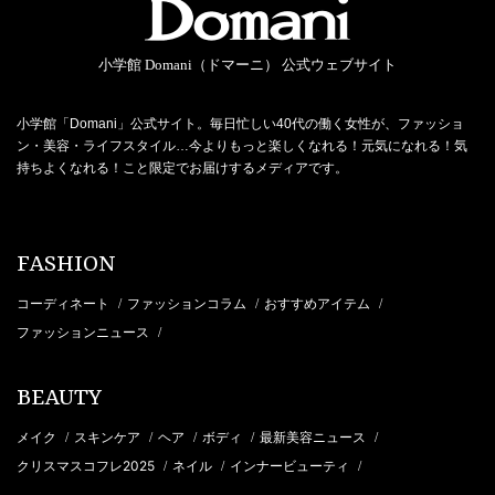
小学館 Domani（ドマーニ） 公式ウェブサイト
小学館「Domani」公式サイト。毎日忙しい40代の働く女性が、ファッショ
ン・美容・ライフスタイル…今よりもっと楽しくなれる！元気になれる！気
持ちよくなれる！こと限定でお届けするメディアです。
FASHION
コーディネート
ファッションコラム
おすすめアイテム
/
/
/
ファッションニュース
/
BEAUTY
メイク
スキンケア
ヘア
ボディ
最新美容ニュース
/
/
/
/
/
クリスマスコフレ2025
ネイル
インナービューティ
/
/
/