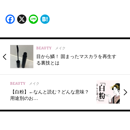
Facebook
X
Line
Hatena
BEAUTY
メイク
目から鱗！ 固まったマスカラを再生す
る裏技とは
BEAUTY
メイク
【白粉】←なんと読む？どんな意味？
用途別のお…