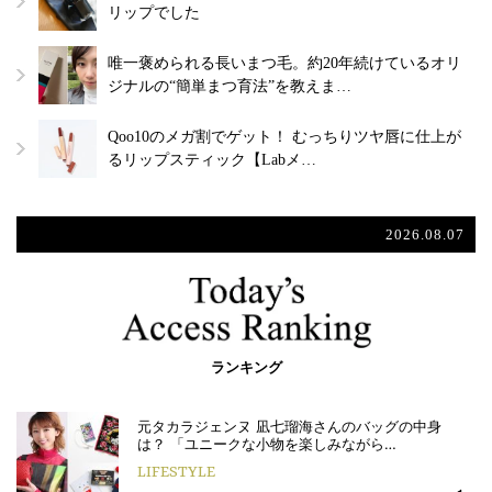
リップでした
唯一褒められる長いまつ毛。約20年続けているオリ
ジナルの“簡単まつ育法”を教えま…
Qoo10のメガ割でゲット！ むっちりツヤ唇に仕上が
るリップスティック【Labメ…
2026.08.07
ランキング
元タカラジェンヌ 凪七瑠海さんのバッグの中身
は？ 「ユニークな小物を楽しみながら…
LIFESTYLE