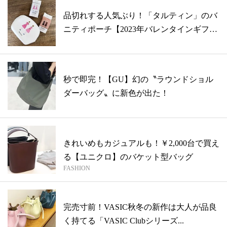
品切れする人気ぶり！「タルティン」のバ
ニティポーチ【2023年バレンタインギフ
ト...
秒で即完！【GU】幻の〝ラウンドショル
ダーバッグ〟に新色が出た！
きれいめもカジュアルも！￥2,000台で買え
る【ユニクロ】のバケット型バッグ
FASHION
完売寸前！VASIC秋冬の新作は大人が品良
く持てる「VASIC Clubシリーズ...