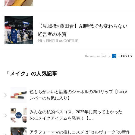
【見城徹×藤田晋】AI時代でも変わらない
経営者の本質
PR（FINCHI on GOETHE）
Recommended by
「メイク」の人気記事
色もちがいいと話題のシャネルの2in1リップ【Labメ
ンバーのお気に入り】
みんなの私的ベスコス。2025年に買ってよかった
No.1メイクアイテムを発表！【…
アラフォーママの推しコスメは“セルヴォーク”の新作