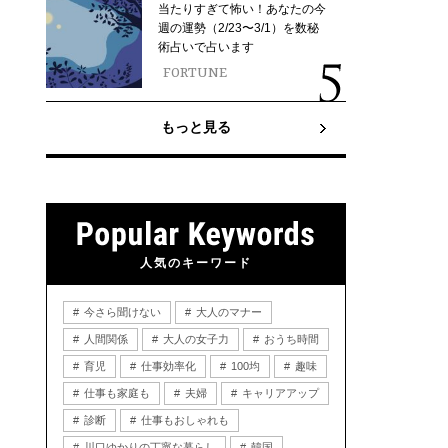
当たりすぎて怖い！あなたの今
週の運勢（2/23〜3/1）を数秘
術占いで占います
FORTUNE
もっと見る
人気のキーワード
今さら聞けない
大人のマナー
人間関係
大人の女子力
おうち時間
育児
仕事効率化
100均
趣味
仕事も家庭も
夫婦
キャリアアップ
診断
仕事もおしゃれも
川口ゆかりの丁寧な暮らし
韓国