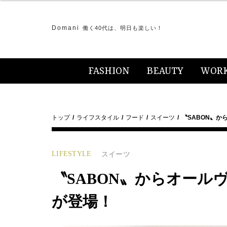
Domani
働く40代は、明日も楽しい！
FASHION
BEAUTY
WOR
トップ
ライフスタイル
フード
スイーツ
〝SABON〟
LIFESTYLE
スイーツ
〝SABON〟からオー
が登場！