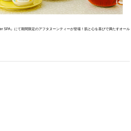
telier SPA』にて期間限定のアフタヌーンティーが登場！肌と心を喜びで満たすオール