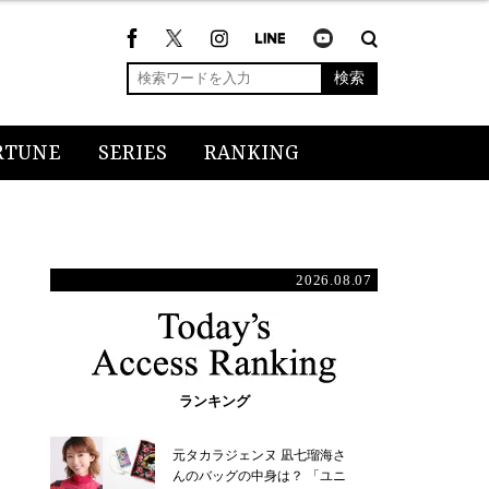
検索
RTUNE
SERIES
RANKING
2026.08.07
ランキング
元タカラジェンヌ 凪七瑠海さ
んのバッグの中身は？ 「ユニ