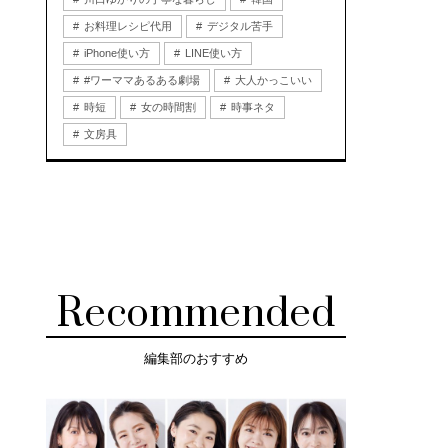
お料理レシピ代用
デジタル苦手
iPhone使い方
LINE使い方
#ワーママあるある劇場
大人かっこいい
時短
女の時間割
時事ネタ
文房具
Recommended
編集部のおすすめ