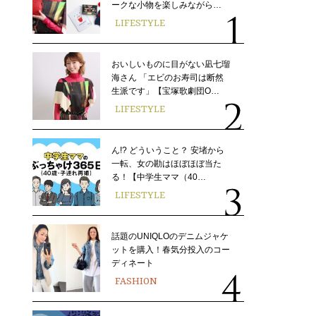
ークな小物を楽しみながら…
LIFESTYLE
おいしいものに目がない凪七瑠
海さん 「エビのお寿司は断然
生派です」【宝塚歌劇団O…
LIFESTYLE
ん!? どういうこと？ 安堵から
一転、女の勘はほぼほぼ当た
る！【中学生ママ（40…
LIFESTYLE
話題のUNIQLOのデニムジャケ
ットを購入！春気分投入のコー
ディネート
FASHION