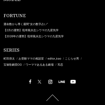
FORTUNE
運命数から導く週間“女の数字占い”
【2月の運勢】琉球風水志シウマの九星気学
【2026年の運勢】琉球風水志シウマの九星気学
SERIES
町田啓太
お受験ママの相談室
editor_kao
こじらせ男
/
/
/
/
宝塚歌劇団OG
ワーママあるある劇場
耳恋
/
/