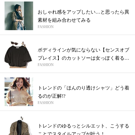
おしゃれ感をアップしたい…と思ったら異
素材を組み合わせてみる
FASHION
ボディラインが気にならない【センスオブ
プレイス】のカットソーは女っぽく着る！
FASHION
【ア...
トレンドの「ほんのり透けシャツ」どう着
るのが正解!?
FASHION
トレンドのゆるっとシルエット、こうする
ことでスタイルアップが叶う！