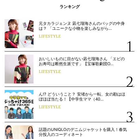
ランキング
元タカラジェンヌ 凪七瑠海さんのバッグの中身
は？ 「ユニークな小物を楽しみながら…
LIFESTYLE
おいしいものに目がない凪七瑠海さん 「エビの
お寿司は断然生派です」【宝塚歌劇団O…
LIFESTYLE
ん!? どういうこと？ 安堵から一転、女の勘はほ
ぼほぼ当たる！【中学生ママ（40…
LIFESTYLE
話題のUNIQLOのデニムジャケットを購入！春気
分投入のコーディネート