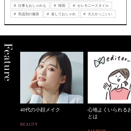
仕事もおしゃれも
韓国
セレモニースタイル
気温別の服装
楽しておしゃれ
大人かっこいい
中身
40代の小顔メイク
心地よくいられる
とは
BEAUTY