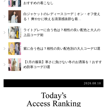
おすすめの着こなし
白ジャケットのレディースコーデ｜オン・オフ使え
る！ 爽やかに映える清潔感抜群な着…
ライトグレーに合う色は？相性の良い配色と大人の
上品コーデ術
紫に合う色は？相性の良い配色別の大人コーデ12選
【1月の服装】寒さに負けない冬のお洒落を！おすす
め防寒コーデ23選
2026.08.10