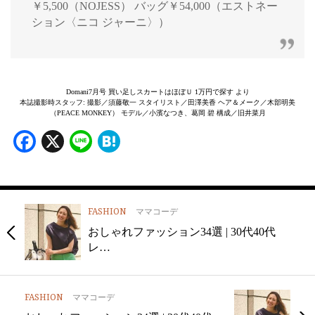
￥5,500（NOJESS） バッグ￥54,000（エストネー
ション〈ニコ ジャーニ〉）
Domani7月号 買い足しスカートはほぼＵ 1万円で探す より
本誌撮影時スタッフ: 撮影／須藤敬一 スタイリスト／田澤美香 ヘア＆メーク／木部明美
（PEACE MONKEY） モデル／小濱なつき、葛岡 碧 構成／旧井菜月
Facebook
X
Line
Hatena
FASHION
ママコーデ
おしゃれファッション34選 | 30代40代
レ…
FASHION
ママコーデ