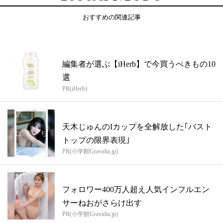
おすすめの関連記事
編集者が選ぶ【iHerb】で今買うべきもの10
選
PR(iHerb)
天木じゅんのIカップを全解放した｢バスト
トップの限界表現｣
PR(小学館Gravidia.jp)
フォロワー400万人超え人気インフルエン
サーねおがさらけ出す
PR(小学館Gravidia.jp)