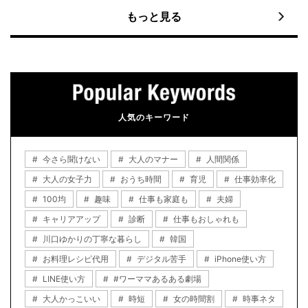
もっと見る
人気のキーワード
今さら聞けない
大人のマナー
人間関係
大人の女子力
おうち時間
育児
仕事効率化
100均
趣味
仕事も家庭も
夫婦
キャリアアップ
診断
仕事もおしゃれも
川口ゆかりの丁寧な暮らし
韓国
お料理レシピ代用
デジタル苦手
iPhone使い方
LINE使い方
#ワーママあるある劇場
大人かっこいい
時短
女の時間割
時事ネタ