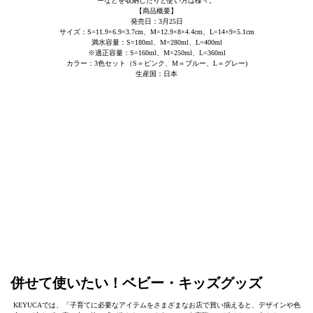
ーなどを収納したりと使い方は様々。
【商品概要】
発売日：3月25日
サイズ：S=11.9×6.9×3.7cm、M=12.9×8×4.4cm、L=14×9×5.1cm
満水容量：S=180ml、M=280ml、L=400ml
※適正容量：S=160ml、M=250ml、L=360ml
カラー：3色セット（S＝ピンク、M＝ブルー、L＝グレー)
生産国：日本
併せて使いたい！ベビー・キッズグッズ
KEYUCAでは、「子育てに必要なアイテムをさまざまなお店で買い揃えると、デザインや色