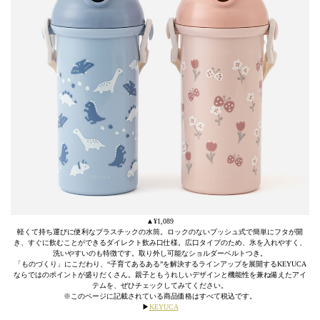
▲¥1,089
軽くて持ち運びに便利なプラスチックの水筒。ロックのないプッシュ式で簡単にフタが開
き、すぐに飲むことができるダイレクト飲み口仕様。広口タイプのため、氷を入れやすく、
洗いやすいのも特徴です。取り外し可能なショルダーベルトつき。
「ものづくり」にこだわり、“子育てあるある”を解決するラインアップを展開するKEYUCA
ならではのポイントが盛りだくさん。親子ともうれしいデザインと機能性を兼ね備えたアイ
テムを、ぜひチェックしてみてください。
※このページに記載されている商品価格はすべて税込です。
▶︎
KEYUCA