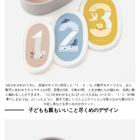
3点それぞれのフタに、容器のサイズに対応した〝１・２・ 3〟の数字モチーフ入り。また、
数字に合わせてチョウチョが1匹、恐竜が2頭、小鳥が3羽…と生き物たちが描かれ、自然に数
に触れることができます。「1と2を合わせると3にぴったり入るね（1+2=3) 」「1・2・3の順
番でしまおうね」といったように、親子で楽しくコミュニケーションを取りながら数の大小
や足し算などを学べるのがポイント。
子どもも親もいいこと尽くめのデザイン