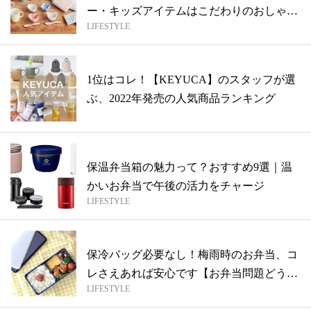
ー・キッズアイテムはこだわりのおしゃれ
LIFESTYLE
感！
1位はコレ！【KEYUCA】のスタッフが選
ぶ、2022年発売の人気商品ランキング
保温弁当箱の魅力って？おすすめ9選｜温
かいお弁当で午後の活力をチャージ
LIFESTYLE
保冷バッグ必要なし！梅雨時のお弁当、コ
レさえあれば安心です【お弁当問題どうす
LIFESTYLE
る⁉...