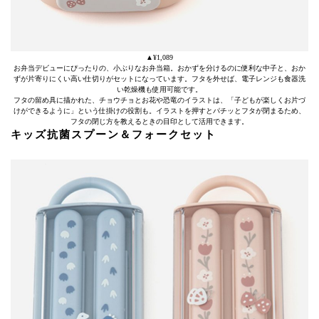
▲¥1,089
お弁当デビューにぴったりの、小ぶりなお弁当箱。おかずを分けるのに便利な中子と、おか
ずが片寄りにくい高い仕切りがセットになっています。フタを外せば、電子レンジも食器洗
い乾燥機も使用可能です。
フタの留め具に描かれた、チョウチョとお花や恐竜のイラストは、「子どもが楽しくお片づ
けができるように」という仕掛けの役割も。イラストを押すとパチッとフタが閉まるため、
フタの閉じ方を教えるときの目印として活用できます。
キッズ抗菌スプーン＆フォークセット