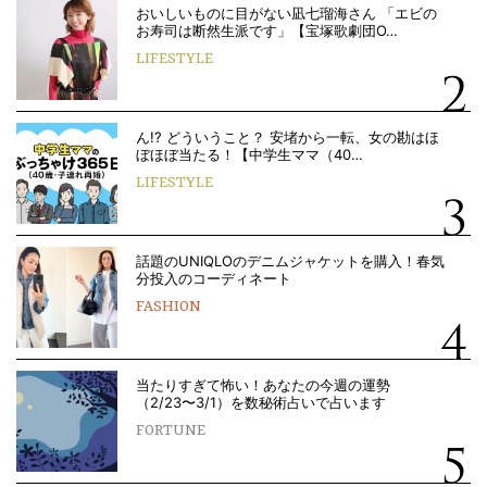
おいしいものに目がない凪七瑠海さん 「エビの
お寿司は断然生派です」【宝塚歌劇団O…
LIFESTYLE
ん!? どういうこと？ 安堵から一転、女の勘はほ
ぼほぼ当たる！【中学生ママ（40…
LIFESTYLE
話題のUNIQLOのデニムジャケットを購入！春気
分投入のコーディネート
FASHION
当たりすぎて怖い！あなたの今週の運勢
（2/23〜3/1）を数秘術占いで占います
FORTUNE