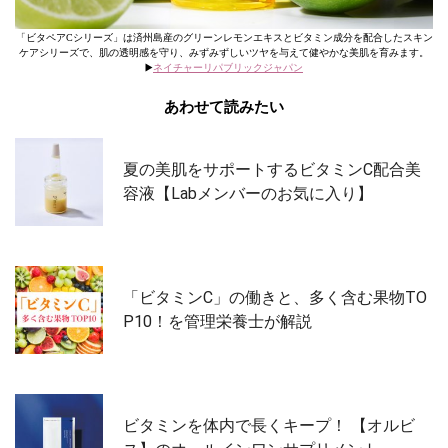
「ビタペアCシリーズ」は済州島産のグリーンレモンエキスとビタミン成分を配合したスキン
ケアシリーズで、肌の透明感を守り、みずみずしいツヤを与えて健やかな美肌を育みます。
▶️
ネイチャーリパブリックジャパン
あわせて読みたい
夏の美肌をサポートするビタミンC配合美
容液【Labメンバーのお気に入り】
「ビタミンC」の働きと、多く含む果物TO
P10！を管理栄養士が解説
ビタミンを体内で長くキープ！ 【オルビ