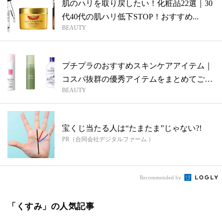
肌のハリを取り戻したい！化粧品22選｜30
代40代の肌ハリ低下STOP！おすすめ...
BEAUTY
プチプラのおすすめスキンケアアイテム｜
コスパ抜群の優秀アイテムをまとめてご紹
BEAUTY
介！
宝くじ当たる人は“たまたま”じゃない?!
PR（合同会社デジタルファーム ）
Recommended by
「くすみ」の人気記事