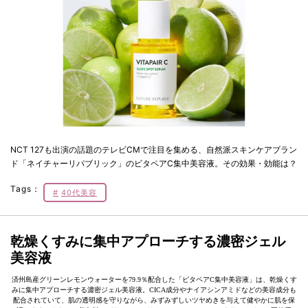
NCT 127も出演の話題のテレビCMで注目を集める、自然派スキンケアブラン
ド「ネイチャーリパブリック」のビタペアC集中美容液。その効果・効能は？
Tags：
40代美容
乾燥くすみに集中アプローチする濃密ジェル
美容液
済州島産グリーンレモンウォーターを79.9％配合した「ビタペアC集中美容液」は、乾燥くす
みに集中アプローチする濃密ジェル美容液。CICA成分やナイアシンアミドなどの美容成分も
配合されていて、肌の透明感を守りながら、みずみずしいツヤめきを与えて健やかに肌を保