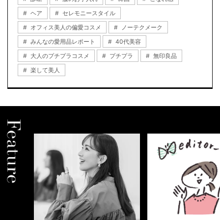
ヘア
セレモニースタイル
オフィス美人の偏愛コスメ
ノーテクメーク
みんなの愛用品レポート
40代美容
大人のプチプラコスメ
プチプラ
無印良品
楽して美人