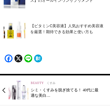
ス】のオールインワンサプリメント
【ビタミンC美容液】人気おすすめ美容液
を厳選！期待できる効果と使い方も
Facebook
X
Line
Hatena
BEAUTY
くすみ
シミ・くすみを脱ぎ捨てる！ 40代に最
適な美白…