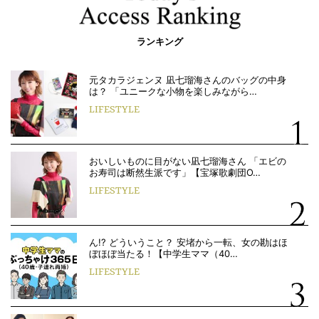
ランキング
元タカラジェンヌ 凪七瑠海さんのバッグの中身
は？ 「ユニークな小物を楽しみながら…
LIFESTYLE
おいしいものに目がない凪七瑠海さん 「エビの
お寿司は断然生派です」【宝塚歌劇団O…
LIFESTYLE
ん!? どういうこと？ 安堵から一転、女の勘はほ
ぼほぼ当たる！【中学生ママ（40…
LIFESTYLE