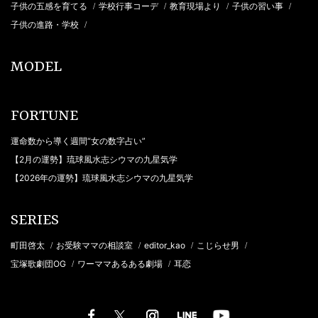
子供の五感を育てる
学校行事コーデ
教育現場より
子供の習い事
/
/
/
/
子供の進路・学校
/
MODEL
FORTUNE
運命数から導く週間“女の数字占い”
【2月の運勢】琉球風水志シウマの九星気学
【2026年の運勢】琉球風水志シウマの九星気学
SERIES
町田啓太
お受験ママの相談室
editor_kao
こじらせ男
/
/
/
/
宝塚歌劇団OG
ワーママあるある劇場
耳恋
/
/