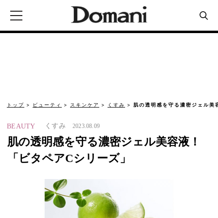
トップ
ビューティ
スキンケア
くすみ
肌の透明感を守る濃密ジェル美
くすみ
BEAUTY
2023.08.09
肌の透明感を守る濃密ジェル美容液！
「ビタペアCシリーズ」