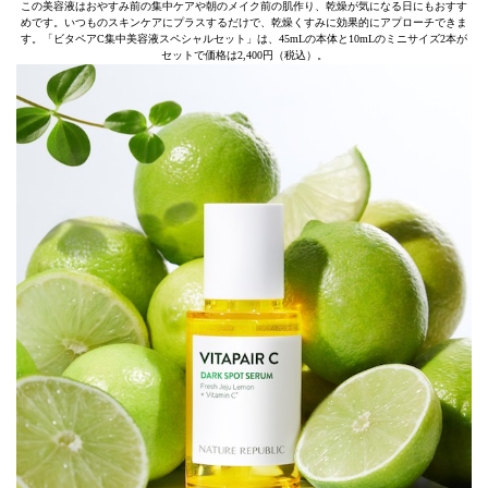
この美容液はおやすみ前の集中ケアや朝のメイク前の肌作り、乾燥が気になる日にもおすす
めです。いつものスキンケアにプラスするだけで、乾燥くすみに効果的にアプローチできま
す。「ビタペアC集中美容液スペシャルセット」は、45mLの本体と10mLのミニサイズ2本が
セットで価格は2,400円（税込）。