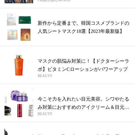
PR(株式会社MURA)
新作から定番まで。韓国コスメブランドの
人気シートマスク18選【2023年最新版】
マスクの肌悩み対策に！【ドクターシーラ
ボ】ビタミンCローションがパワーアップ
BEAUTY
今こそ力を入れたい目元美容。シワやたる
み対策におすすめのアイクリーム＆目元用
BEAUTY
美容...