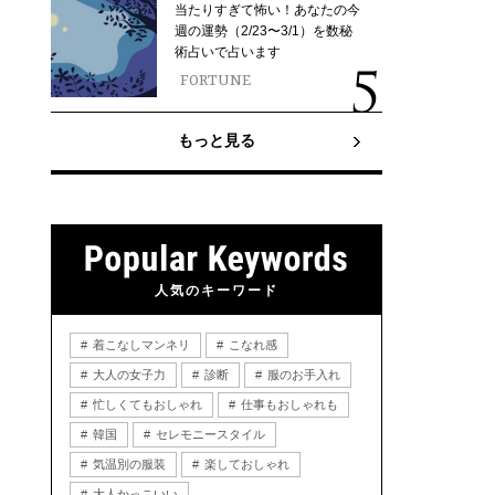
当たりすぎて怖い！あなたの今
週の運勢（2/23〜3/1）を数秘
術占いで占います
FORTUNE
もっと見る
人気のキーワード
着こなしマンネリ
こなれ感
大人の女子力
診断
服のお手入れ
忙しくてもおしゃれ
仕事もおしゃれも
韓国
セレモニースタイル
気温別の服装
楽しておしゃれ
大人かっこいい