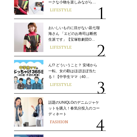
ークな小物を楽しみながら…
LIFESTYLE
おいしいものに目がない凪七瑠
海さん 「エビのお寿司は断然
生派です」【宝塚歌劇団O…
LIFESTYLE
ん!? どういうこと？ 安堵から
一転、女の勘はほぼほぼ当た
る！【中学生ママ（40…
LIFESTYLE
話題のUNIQLOのデニムジャケ
ットを購入！春気分投入のコー
ディネート
FASHION