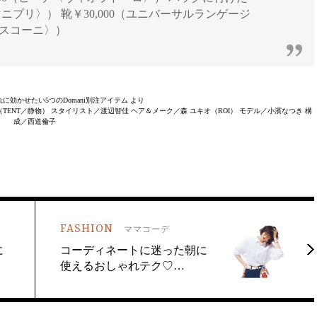
マニプリ〉） 靴￥30,000（ユニバーサルランゲージ
ルスコーニ〉）
ゃれに効かせたい5つのDomani別注アイテム より
（TENT／静物） スタイリスト／渡辺智佳 ヘア＆メーク／森 ユキオ（ROI） モデル／小濱なつき 構
成／西道倫子
FASHION
ママコーデ
に
コーディネートに迷った朝に
使えるおしゃれテク♡…