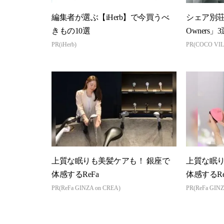
編集者が選ぶ【iHerb】で今買うべ
シェア別荘「
きもの10選
Owners」3
PR(iHerb)
PR(COCO VIL
上質な眠りも美髪ケアも！ 銀座で
上質な眠り
体感するReFa
体感するRe
PR(ReFa GINZA on CREA)
PR(ReFa GINZ