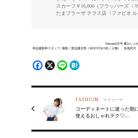
スカーフ￥16,000（フラッパーズ〈
たまプラーザ テラス店〈ファビオ 
Domani6月号 夏おし
本誌撮影時スタッフ: 撮影／渡辺謙太郎（MOUSTACHE／人物）、魚地武大
Facebook
X
Line
Hatena
FASHION
ママコーデ
コーディネートに迷った朝
使えるおしゃれテク♡…