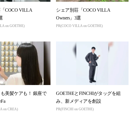
COCO VILLA
シェア別荘「COCO VILLA
選
Owners」3選
LA on GOETHE)
PR(COCO VILLA on GOETHE)
も美髪ケアも！ 銀座で
GOETHEとFINCHIがタッグを組
Fa
み、新メディアを創設
A on CREA)
PR(FINCHI on GOETHE)