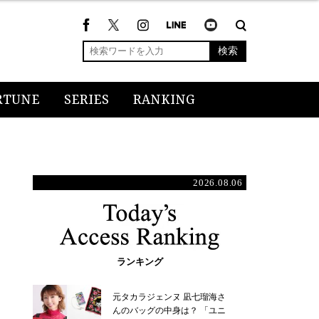
検索
RTUNE
SERIES
RANKING
2026.08.06
ランキング
元タカラジェンヌ 凪七瑠海さ
んのバッグの中身は？ 「ユニ