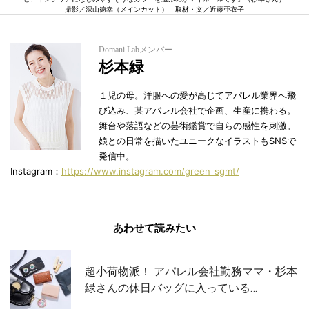
撮影／深山徳幸（メインカット） 取材・文／近藤亜衣子
Domani Labメンバー
杉本緑
１児の母。洋服への愛が高じてアパレル業界へ飛
び込み、某アパレル会社で企画、生産に携わる。
舞台や落語などの芸術鑑賞で自らの感性を刺激。
娘との日常を描いたユニークなイラストもSNSで
発信中。
Instagram：
https://www.instagram.com/green_sgmt/
あわせて読みたい
超小荷物派！ アパレル会社勤務ママ・杉本
緑さんの休日バッグに入っている…