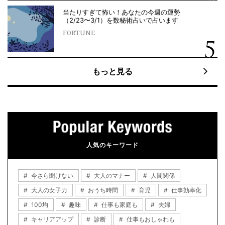
当たりすぎて怖い！あなたの今週の運勢
（2/23〜3/1）を数秘術占いで占います
FORTUNE
もっと見る
人気のキーワード
今さら聞けない
大人のマナー
人間関係
大人の女子力
おうち時間
育児
仕事効率化
100均
趣味
仕事も家庭も
夫婦
キャリアアップ
診断
仕事もおしゃれも