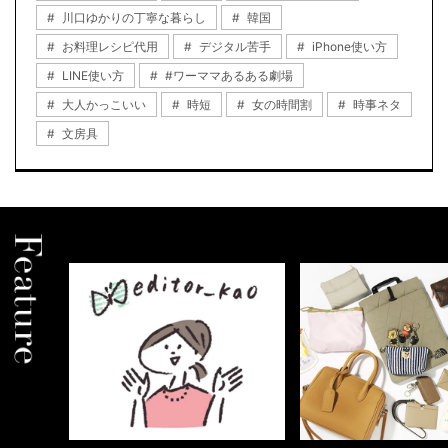
川口ゆかりの丁寧な暮らし
韓国
お料理レシピ代用
デジタル苦手
iPhone使い方
LINE使い方
#ワーママあるある劇場
大人かっこいい
時短
女の時間割
時事ネタ
文房具