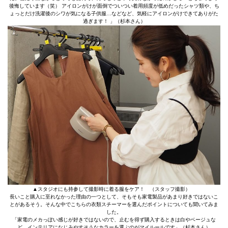
後悔しています（笑） アイロンがけが面倒でついつい着用頻度が低めだったシャツ類や、ち
ょっとだけ洗濯後のシワが気になる子供服…などなど、気軽にアイロンがけできてありがた
過ぎます！ 」（杉本さん）
▲スタジオにも持参して撮影時に着る服をケア！ （スタッフ撮影）
長いこと購入に至れなかった理由の一つとして、そもそも家電製品があまり好きではないこ
とがあるそう。そんな中でこちらの衣類スチーマーを選んだポイントについても聞いてみま
した。
「家電のメカっぽい感じが好きではないので、止むを得ず購入するときは白やベージュな
ど、インテリアになじみやすそうなカラーを選ぶのがマイルールです」（杉本さん）