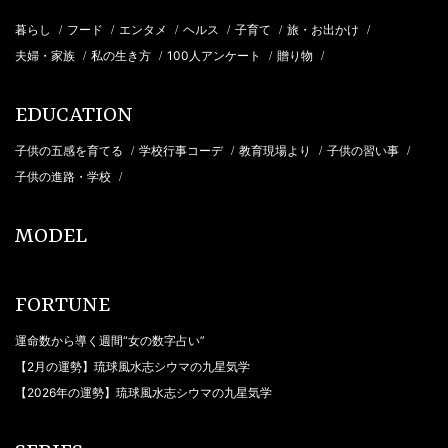
暮らし
フード
エンタメ
ヘルス
子育て
旅・お出かけ
/
/
/
/
/
/
夫婦・家族
私の生き方
100人アンケート
贈り物
/
/
/
/
EDUCATION
子供の五感を育てる
学校行事コーデ
教育現場より
子供の習い事
/
/
/
/
子供の進路・学校
/
MODEL
FORTUNE
運命数から導く週間“女の数字占い”
【2月の運勢】琉球風水志シウマの九星気学
【2026年の運勢】琉球風水志シウマの九星気学