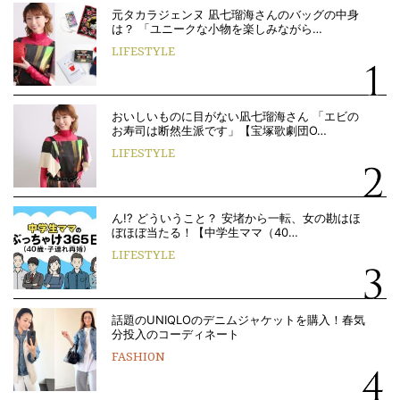
元タカラジェンヌ 凪七瑠海さんのバッグの中身
は？ 「ユニークな小物を楽しみながら…
LIFESTYLE
おいしいものに目がない凪七瑠海さん 「エビの
お寿司は断然生派です」【宝塚歌劇団O…
LIFESTYLE
ん!? どういうこと？ 安堵から一転、女の勘はほ
ぼほぼ当たる！【中学生ママ（40…
LIFESTYLE
話題のUNIQLOのデニムジャケットを購入！春気
分投入のコーディネート
FASHION