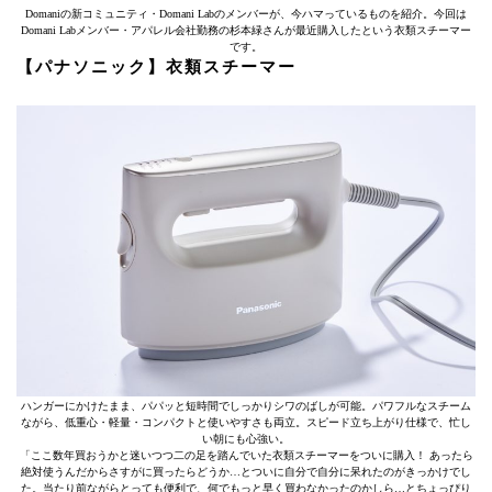
Domaniの新コミュニティ・Domani Labのメンバーが、今ハマっているものを紹介。今回は
Domani Labメンバー・アパレル会社勤務の杉本緑さんが最近購入したという衣類スチーマー
です。
【パナソニック】衣類スチーマー
ハンガーにかけたまま、パパッと短時間でしっかりシワのばしが可能。パワフルなスチーム
ながら、低重心・軽量・コンパクトと使いやすさも両立。スピード立ち上がり仕様で、忙し
い朝にも心強い。
「ここ数年買おうかと迷いつつ二の足を踏んでいた衣類スチーマーをついに購入！ あったら
絶対使うんだからさすがに買ったらどうか…とついに自分で自分に呆れたのがきっかけでし
た。当たり前ながらとっても便利で、何でもっと早く買わなかったのかしら…とちょっぴり