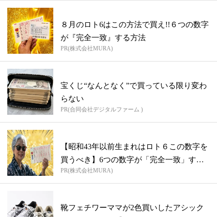
８月のロト6はこの方法で買え!!６つの数字
が『完全一致』する方法
PR(株式会社MURA)
宝くじ“なんとなく”で買っている限り変わ
らない
PR(合同会社デジタルファーム )
【昭和43年以前生まれはロト６この数字を
買うべき】6つの数字が「完全一致」する
PR(株式会社MURA)
方...
靴フェチワーママが2色買いしたアシック