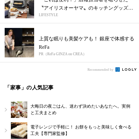
〝アイリスオーヤマ〟のキッチングッズ3
LIFESTYLE
選
上質な眠りも美髪ケアも！ 銀座で体感する
ReFa
PR（ReFa GINZA on CREA）
Recommended by
「家事」の人気記事
大晦日の夜ごはん、迷わず決めたいあなたへ。実例
と工夫まとめ
電子レンジで手軽に！ お餅をもっと美味しく食べる
工夫【専門家監修】