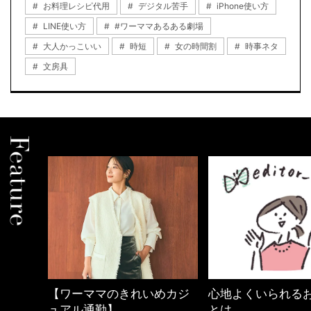
お料理レシピ代用
デジタル苦手
iPhone使い方
LINE使い方
#ワーママあるある劇場
大人かっこいい
時短
女の時間割
時事ネタ
文房具
めカジ
心地よくいられるおしゃれ
40代の小顔メイク
とは