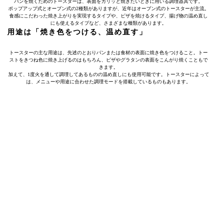
パンを焼くためのトースターは、表面をカリッと焼きたいときに用いる調理器具です。
ポップアップ式とオーブン式の2種類がありますが、近年はオーブン式のトースターが主流。
食感にこだわった焼き上がりを実現するタイプや、ピザを焼けるタイプ、揚げ物の温め直し
にも使えるタイプなど、さまざまな種類があります。
用途は「焼き色をつける、温め直す」
トースターの主な用途は、先述のとおりパンまたは食材の表面に焼き色をつけること。トー
ストをきつね色に焼き上げるのはもちろん、ピザやグラタンの表面をこんがり焼くこともで
きます。
加えて、1度火を通して調理してあるものの温め直しにも使用可能です。トースターによって
は、メニューや用途に合わせた調理モードを搭載しているものもあります。