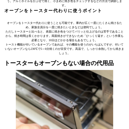
う。アルミホイルをかぶせて焼く、小まめに焼き色をチェックするなどの方法で調節しま
す。
オーブンをトースター代わりに使うポイント
オーブンをトースター代わりに使うことも可能です。庫内が広く一度にたくさん焼けるた
め、家族全員分を一度に焼きたいときなどは便利でしょう。
ただしトースターと比べると、表面に焼き色をつけてパリッと仕上げるのは苦手であること
から、焼き時間は長くかかります。両面焼きができないため「ひっくり返す」という作業も
必要となり、10分ほどかかる場合もあるでしょう。
トースト機能が付いているオーブンであれば、その機能を使うのがいちばんですが、付いて
いないオーブンなら230℃で5～6分焼くのが目安です。高温で、しっかり余熱してから焼きま
しょう。
トースターもオーブンもない場合の代用品