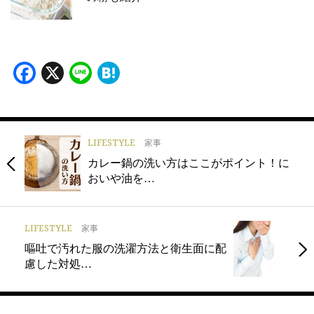
Facebook
X
Line
Hatena
LIFESTYLE
家事
カレー鍋の洗い方はここがポイント！に
おいや油を…
LIFESTYLE
家事
嘔吐で汚れた服の洗濯方法と衛生面に配
慮した対処…