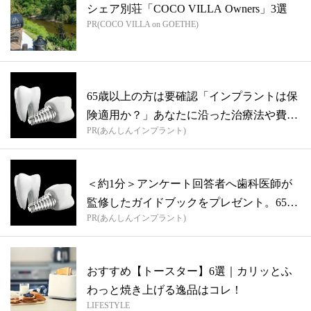
シェア別荘「COCO VILLA Owners」3選
PR(COCO VILLA on GOETHE)
65歳以上の方は要確認「インプラントは保
険適用か？」あなたに沿った治療法や費用
PR(あんしんインプラント)
を...
＜約1分＞アンケート回答者へ歯科医師が
監修したガイドブックをプレゼント。65歳
PR(あんしんインプラント)
以...
おすすめ【トースター】6選｜カリッとふ
わっと焼き上げる逸品はコレ！
LIFESTYLE