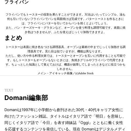
フライパン
フライパンでもトースターの役割を果たすことができます。方法はいたってシンプル、油も
何も引いていないフライパンでパンを両面焼けば完成です。バタートーストを作るときに
は、フライパンにバターを引いてからパンを焼くとよいでしょう。
また、パン・チーズケーキ・グラタンなど、オーブンを使う料理も調理可能です。表面に焼
き色はつきませんが、ふたを使えばじっくり加熱できますよ。
まとめ
トースターは表面に焼き色をつける調理器具、オーブンは素材の中までじっくり加熱する調
理器具です。見た目は似ていますが、機能は異なります。
ただし、使い方や作る料理次第では、トースターとオーブンを互いに代用することも可能で
す。もしトースターもオーブンもないときには、魚焼きグリルやフライパンで代用できま
す。ちょっとした知識として覚えておけば、機器が故障してしまったときなどに役立つかも
しれません。
メイン・アイキャッチ画像／(c)Adobe Stock
TEXT
Domani編集部
Domaniは1997年に小学館から創刊された30代・40代キャリア女性に
向けたファッション雑誌。タイトルはイタリア語で「明日」を意味し、
同じくイタリア語で「今日」を表す姉妹誌『Oggi』とともに働く女性
を応援するコンテンツを発信している。現在 Domaniはデジタルメディ