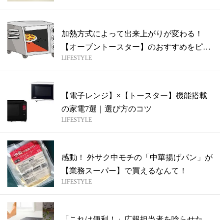
加熱方式によって出来上がりが変わる！
【オーブントースター】のおすすめをピッ
LIFESTYLE
クアッ...
【電子レンジ】×【トースター】機能搭載
の家電7選｜選び方のコツ
LIFESTYLE
感動！ 外サク中モチの「中華揚げパン」が
【業務スーパー】で買えるなんて！
LIFESTYLE
「これは便利！」広報担当者を唸らせた