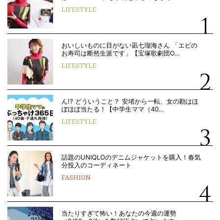
LIFESTYLE
おいしいものに目がない凪七瑠海さん 「エビの
お寿司は断然生派です」【宝塚歌劇団O…
LIFESTYLE
ん!? どういうこと？ 安堵から一転、女の勘はほ
ぼほぼ当たる！【中学生ママ（40…
LIFESTYLE
話題のUNIQLOのデニムジャケットを購入！春気
分投入のコーディネート
FASHION
当たりすぎて怖い！あなたの今週の運勢