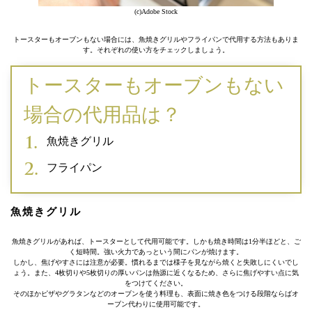
(c)Adobe Stock
トースターもオーブンもない場合には、魚焼きグリルやフライパンで代用する方法もありま
す。それぞれの使い方をチェックしましょう。
トースターもオーブンもない
場合の代用品は？
魚焼きグリル
フライパン
魚焼きグリル
魚焼きグリルがあれば、トースターとして代用可能です。しかも焼き時間は1分半ほどと、ご
く短時間。強い火力であっという間にパンが焼けます。
しかし、焦げやすさには注意が必要。慣れるまでは様子を見ながら焼くと失敗しにくいでし
ょう。また、4枚切りや5枚切りの厚いパンは熱源に近くなるため、さらに焦げやすい点に気
をつけてください。
そのほかピザやグラタンなどのオーブンを使う料理も、表面に焼き色をつける段階ならばオ
ーブン代わりに使用可能です。