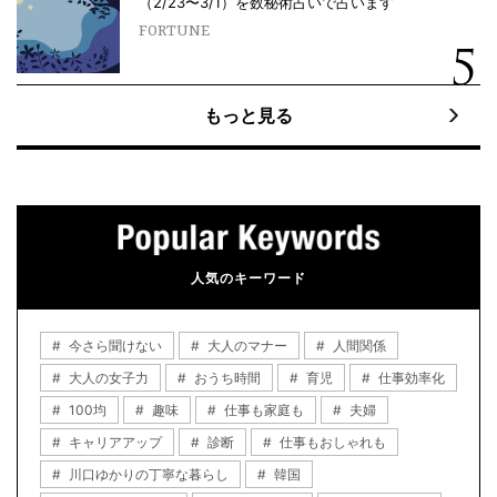
（2/23〜3/1）を数秘術占いで占います
FORTUNE
もっと見る
人気のキーワード
今さら聞けない
大人のマナー
人間関係
大人の女子力
おうち時間
育児
仕事効率化
100均
趣味
仕事も家庭も
夫婦
キャリアアップ
診断
仕事もおしゃれも
川口ゆかりの丁寧な暮らし
韓国