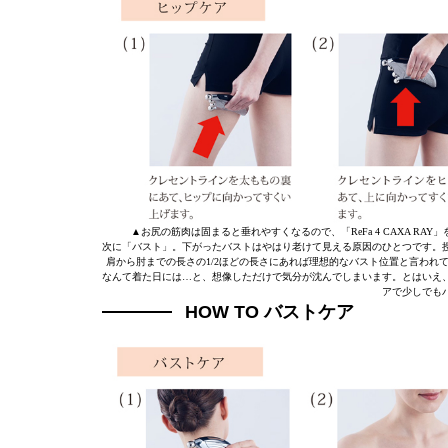
▲お尻の筋肉は固まると垂れやすくなるので、「ReFa 4 CAXA 
次に「バスト」。下がったバストはやはり老けて見える原因のひとつです。
肩から肘までの長さの1/2ほどの長さにあれば理想的なバスト位置と言わ
なんて着た日には…と、想像しただけで気分が沈んでしまいます。とはいえ
アで少しでも
HOW TO バストケア