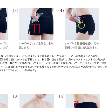
RAY」を使ってお尻をほぐしていきます。まずは筋肉をしっかりほぐし、さらに温めることも大切。
授乳を経て疲れたバストは下垂しがち。私も思い当たる節が…。肩からバストトップまでの長さが、
れています。夏になって薄着になってくると、バスト位置もより気になってしまうポイントです。水着
、バストが盛れる水着を着るというのも母となると何だかナンセンスだなぁ〜と思うので、セルフケ
バストの下垂に抗いたい気持ちです。