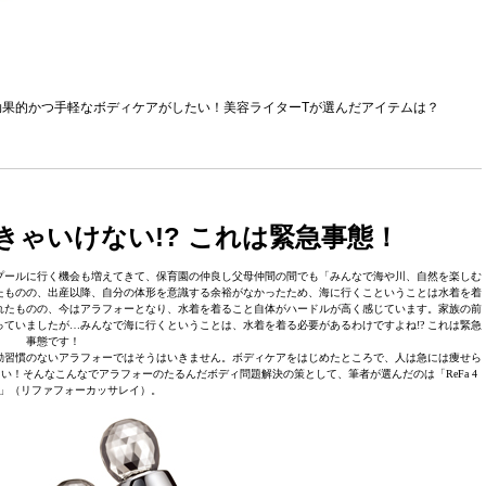
果的かつ手軽なボディケアがしたい！美容ライターTが選んだアイテムは？
ゃいけない!? これは緊急事態！
プールに行く機会も増えてきて、保育園の仲良し父母仲間の間でも「みんなで海や川、自然を楽しむ
たものの、出産以降、自分の体形を意識する余裕がなかったため、海に行くこということは水着を着
れたものの、今はアラフォーとなり、水着を着ること自体がハードルが高く感じています。家族の前
ていましたが…みんなで海に行くということは、水着を着る必要があるわけですよね!? これは緊急
事態です！
動習慣のないアラフォーではそうはいきません。ボディケアをはじめたところで、人は急には痩せら
い！そんなこんなでアラフォーのたるんだボディ問題解決の策として、筆者が選んだのは「ReFa 4
RAY」（リファフォーカッサレイ）。