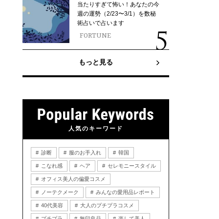
当たりすぎて怖い！あなたの今
週の運勢（2/23〜3/1）を数秘
術占いで占います
FORTUNE
もっと見る
人気のキーワード
診断
服のお手入れ
韓国
こなれ感
ヘア
セレモニースタイル
オフィス美人の偏愛コスメ
ノーテクメーク
みんなの愛用品レポート
40代美容
大人のプチプラコスメ
プチプラ
無印良品
楽して美人