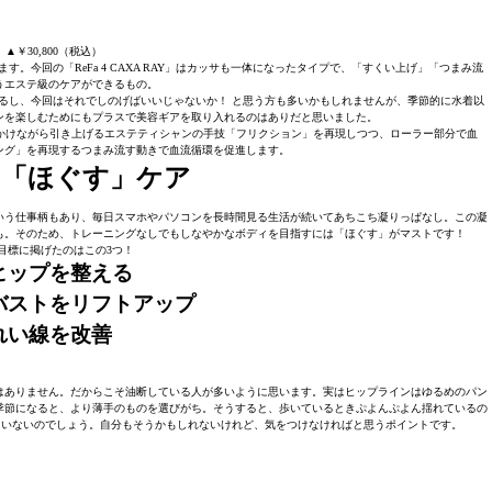
▲￥30,800（税込）
今回の「ReFa 4 CAXA RAY」はカッサも一体になったタイプで、「すくい上げ」「つまみ流
うエステ級のケアができるもの。
るし、今回はそれでしのげばいいじゃないか！ と思う方も多いかもしれませんが、季節的に水着以
ンを楽しむためにもプラスで美容ギアを取り入れるのはありだと思いました。
深く圧をかけながら引き上げるエステティシャンの手技「フリクション」を再現しつつ、ローラー部分で血
ング」を再現するつまみ流す動きで血流循環を促進します。
は「ほぐす」ケア
いう仕事柄もあり、毎日スマホやパソコンを長時間見る生活が続いてあちこち凝りっぱなし。この凝
も。そのため、トレーニングなしでもしなやかなボディを目指すには「ほぐす」がマストです！
目標に掲げたのはこの3つ！
ヒップを整える
バストをリフトアップ
れい線を改善
はありません。だからこそ油断している人が多いように思います。実はヒップラインはゆるめのパン
季節になると、より薄手のものを選びがち。そうすると、歩いているときぷよんぷよん揺れているの
ていないのでしょう。自分もそうかもしれないけれど、気をつけなければと思うポイントです。