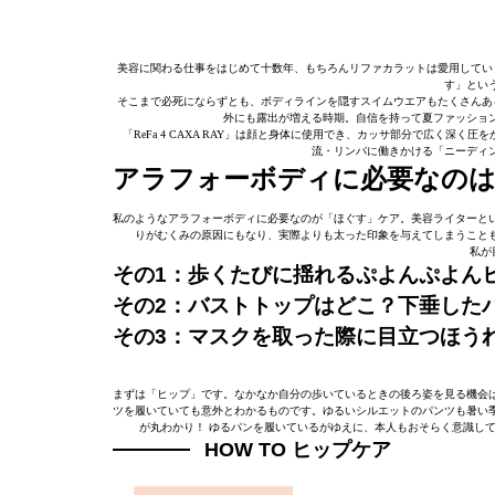
美容に関わる仕事をはじめて十数年、もちろんリファカラットは愛用しています。
す」とい
そこまで必死にならずとも、ボディラインを隠すスイムウエアもたくさんあ
外にも露出が増える時期。自信を持って夏ファッショ
「ReFa 4 CAXA RAY」は顔と身体に使用でき、カッサ部分で広く
流・リンパに働きかける「ニーディ
アラフォーボディに必要なの
私のようなアラフォーボディに必要なのが「ほぐす」ケア。美容ライターと
りがむくみの原因にもなり、実際よりも太った印象を与えてしまうこと
私が
その1：歩くたびに揺れるぷよんぷよん
その2：バストトップはどこ？下垂した
その3：マスクを取った際に目立つほう
まずは「ヒップ」です。なかなか自分の歩いているときの後ろ姿を見る機会
ツを履いていても意外とわかるものです。ゆるいシルエットのパンツも暑い
が丸わかり！ ゆるパンを履いているがゆえに、本人もおそらく意識し
HOW TO ヒップケア