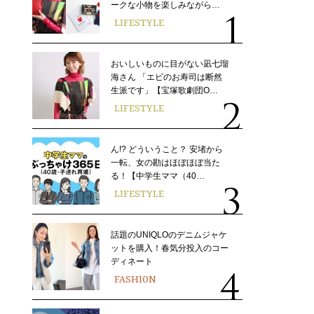
ークな小物を楽しみながら…
LIFESTYLE
おいしいものに目がない凪七瑠
海さん 「エビのお寿司は断然
生派です」【宝塚歌劇団O…
LIFESTYLE
ん!? どういうこと？ 安堵から
一転、女の勘はほぼほぼ当た
る！【中学生ママ（40…
LIFESTYLE
話題のUNIQLOのデニムジャケ
ットを購入！春気分投入のコー
ディネート
FASHION