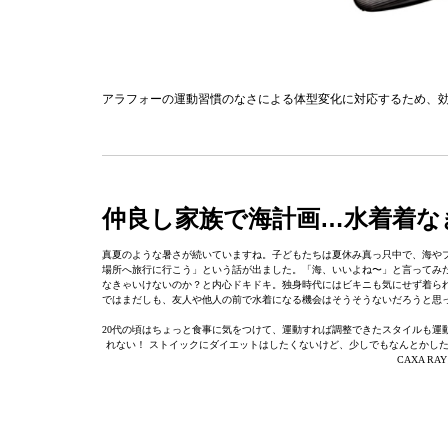
アラフォーの運動習慣のなさによる体型変化に対応するため、効
仲良し家族で海計画…水着着なき
真夏のような暑さが続いていますね。子どもたちは夏休み真っ只中で、海や
場所へ旅行に行こう」という話が出ました。「海、いいよね〜」と言ってみ
なきゃいけないのか？と内心ドキドキ。独身時代にはビキニも気にせず着ら
ではまだしも、友人や他人の前で水着になる機会はそうそうないだろうと思っ
20代の頃はちょっと食事に気をつけて、運動すれば調整できたスタイルも運
れない！ ストイックにダイエットはしたくないけど、少しでもなんとかした
CAXA 